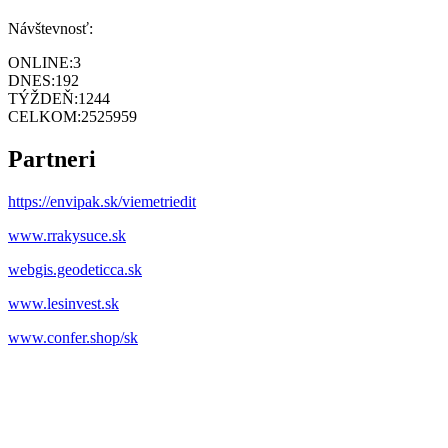
Návštevnosť:
ONLINE:
3
DNES:
192
TÝŽDEŇ:
1244
CELKOM:
2525959
Partneri
https://envipak.sk/viemetriedit
www.rrakysuce.sk
webgis.geodeticca.sk
www.lesinvest.sk
www.confer.shop/sk