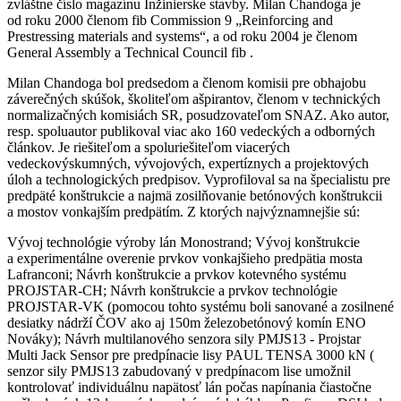
zvláštne číslo magazínu Inžinierske stavby. Milan Chandoga je
od roku 2000 členom fib Commission 9 „Reinforcing and
Prestressing materials and systems“, a od roku 2004 je členom
General Assembly a Technical Council fib .
Milan Chandoga bol predsedom a členom komisii pre obhajobu
záverečných skúšok, školiteľom ašpirantov, členom v technických
normalizačných komisiách SR, posudzovateľom SNAZ. Ako autor,
resp. spoluautor publikoval viac ako 160 vedeckých a odborných
článkov. Je riešiteľom a spoluriešiteľom viacerých
vedeckovýskumných, vývojových, expertíznych a projektových
úloh a technologických predpisov. Vyprofiloval sa na špecialistu pre
predpäté konštrukcie a najmä zosilňovanie betónových konštrukcii
a mostov vonkajším predpätím. Z ktorých najvýznamnejšie sú:
Vývoj technológie výroby lán Monostrand; Vývoj konštrukcie
a experimentálne overenie prvkov vonkajšieho predpätia mosta
Lafranconi; Návrh konštrukcie a prvkov kotevného systému
PROJSTAR-CH; Návrh konštrukcie a prvkov technológie
PROJSTAR-VK (pomocou tohto systému boli sanované a zosilnené
desiatky nádrží ČOV ako aj 150m železobetónový komín ENO
Nováky); Návrh multilanového senzora sily PMJS13 - Projstar
Multi Jack Sensor pre predpínacie lisy PAUL TENSA 3000 kN (
senzor sily PMJS13 zabudovaný v predpínacom lise umožnil
kontrolovať individuálnu napätosť lán počas napínania čiastočne