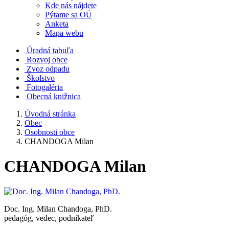
Kde nás nájdete
Pýtame sa OÚ
Anketa
Mapa webu
Úradná tabuľa
Rozvoj obce
Zvoz odpadu
Školstvo
Fotogaléria
Obecná knižnica
Úvodná stránka
Obec
Osobnosti obce
CHANDOGA Milan
CHANDOGA Milan
Doc. Ing. Milan Chandoga, PhD.
pedagóg, vedec, podnikateľ