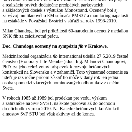
a realizáciu prvých dodatočne predpätých parkovacích
a základových dosiek s výstužou Monostrand. Ocenený bol aj
za vývoj multilanového EM snímača PMS37 a monitoring napätosti
na estakáde v Považskej Bystrici v súťaži za roky 1998-2010.
Milan Chandoga bol pri príležitosti 60-narodenín ocenený medailou
SNK fib za celoživotnú prácu.
Doc. Chandoga ocenený na sympóziu
fib
v Krakowe.
Medzinárodná organizácia
fib
International udelila 27.5.2019 čestné
členstvo (Honorary Life Member) doc. Ing. Milanovi Chandogovi,
PhD. za jeho celoživotný príspevok k rozvoju betónových
konštrukcií na Slovensku a v zahraničí. Toto významné ocenenie sa
udeľuje raz ročne pričom získať ho môže v daný rok len jedna
osoba spomedzi viacerých nominovaných odborníkov z celého
Sveta.
V rokoch 1985 až 1989 bol prodekan pre vedu, výskum
a zahraničie na SvF SVŠT, na škole pracoval až do odchodu
do dôchodku v roku 2010. Na Katedre betónových konštrukcií
a mostov SvF STU bol však aktívny až do konca.