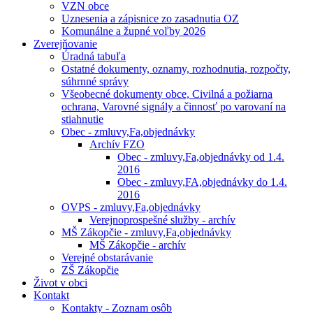
VZN obce
Uznesenia a zápisnice zo zasadnutia OZ
Komunálne a župné voľby 2026
Zverejňovanie
Úradná tabuľa
Ostatné dokumenty, oznamy, rozhodnutia, rozpočty,
súhrnné správy
Všeobecné dokumenty obce, Civilná a požiarna
ochrana, Varovné signály a činnosť po varovaní na
stiahnutie
Obec - zmluvy,Fa,objednávky
Archív FZO
Obec - zmluvy,Fa,objednávky od 1.4.
2016
Obec - zmluvy,FA,objednávky do 1.4.
2016
OVPS - zmluvy,Fa,objednávky
Verejnoprospešné služby - archív
MŠ Zákopčie - zmluvy,Fa,objednávky
MŠ Zákopčie - archív
Verejné obstarávanie
ZŠ Zákopčie
Život v obci
Kontakt
Kontakty - Zoznam osôb