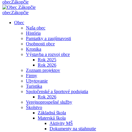
obec
Zákopčie
obec
Zákopčie
Obec
Naša obec
História
Pamiatky a zaujímavosti
Osobnosti obce
Kronika
Výstavba a rozvoj obce
Rok 2025
Rok 2026
Zoznam projektov
Firmy
Ubytovanie
Turistika
Spoločenské a športové podujatia
Rok 2026
Verejnoprospešné služby
Školstvo
Základná škola
Materská škola
Aktivity MŠ
Dokumenty na stiahnutie