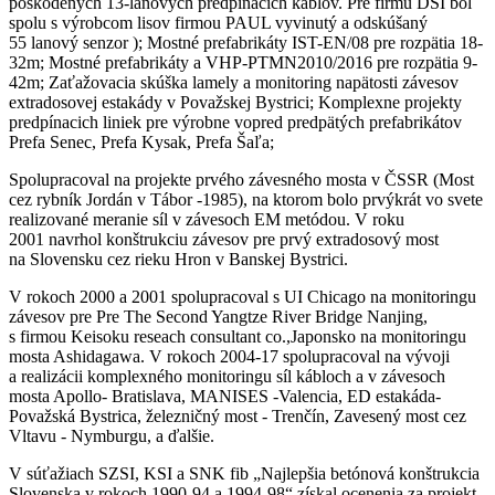
poškodených 13-lanových predpínacích káblov. Pre firmu DSI bol
spolu s výrobcom lisov firmou PAUL vyvinutý a odskúšaný
55 lanový senzor ); Mostné prefabrikáty IST-EN/08 pre rozpätia 18-
32m; Mostné prefabrikáty a VHP-PTMN2010/2016 pre rozpätia 9-
42m; Zaťažovacia skúška lamely a monitoring napätosti závesov
extradosovej estakády v Považskej Bystrici; Komplexne projekty
predpínacich liniek pre výrobne vopred predpätých prefabrikátov
Prefa Senec, Prefa Kysak, Prefa Šaľa;
Spolupracoval na projekte prvého závesného mosta v ČSSR (Most
cez rybník Jordán v Tábor -1985), na ktorom bolo prvýkrát vo svete
realizované meranie síl v závesoch EM metódou. V roku
2001 navrhol konštrukciu závesov pre prvý extradosový most
na Slovensku cez rieku Hron v Banskej Bystrici.
V rokoch 2000 a 2001 spolupracoval s UI Chicago na monitoringu
závesov pre Pre The Second Yangtze River Bridge Nanjing,
s firmou Keisoku reseach consultant co.,Japonsko na monitoringu
mosta Ashidagawa. V rokoch 2004-17 spolupracoval na vývoji
a realizácii komplexného monitoringu síl kábloch a v závesoch
mosta Apollo- Bratislava, MANISES -Valencia, ED estakáda-
Považská Bystrica, železničný most - Trenčín, Zavesený most cez
Vltavu - Nymburgu, a ďalšie.
V súťažiach SZSI, KSI a SNK fib „Najlepšia betónová konštrukcia
Slovenska v rokoch 1990-94 a 1994-98“ získal ocenenia za projekt