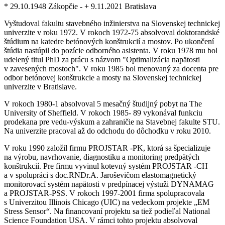
* 29.10.1948 Zákopčie - + 9.11.2021 Bratislava
Vyštudoval fakultu stavebného inžinierstva na Slovenskej technickej
univerzite v roku 1972. V rokoch 1972-75 absolvoval doktorandské
štúdium na katedre betónových konštrukcií a mostov. Po ukončení
štúdia nastúpil do pozície odborného asistenta. V roku 1978 mu bol
udelený titul PhD za prácu s názvom "Optimalizácia napätosti
v zavesených mostoch". V roku 1985 bol menovaný za docenta pre
odbor betónovej konštrukcie a mosty na Slovenskej technickej
univerzite v Bratislave.
V rokoch 1980-1 absolvoval 5 mesačný študijný pobyt na The
University of Sheffield. V rokoch 1985- 89 vykonával funkciu
prodekana pre vedu-výskum a zahraničie na Stavebnej fakulte STU.
Na univerzite pracoval až do odchodu do dôchodku v roku 2010.
V roku 1990 založil firmu PROJSTAR -PK, ktorá sa špecializuje
na výrobu, navrhovanie, diagnostiku a monitoring predpätých
konštrukcií. Pre firmu vyvinul kotevný systém PROJSTAR -CH
a v spolupráci s doc.RNDr.A. Jaroševičom elastomagnetický
monitorovací systém napätosti v predpínacej výstuži DYNAMAG
a PROJSTAR-PSS. V rokoch 1997-2001 firma spolupracovala
s Univerzitou Illinois Chicago (UIC) na vedeckom projekte „EM
Stress Sensor“. Na financovaní projektu sa tiež podieľal National
Science Foundation USA. V rámci tohto projektu absolvoval