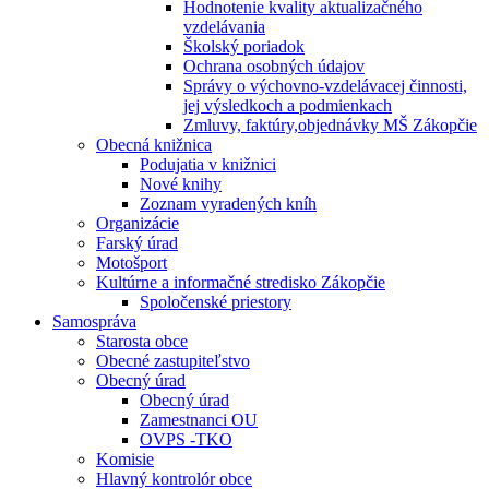
Hodnotenie kvality aktualizačného
vzdelávania
Školský poriadok
Ochrana osobných údajov
Správy o výchovno-vzdelávacej činnosti,
jej výsledkoch a podmienkach
Zmluvy, faktúry,objednávky MŠ Zákopčie
Obecná knižnica
Podujatia v knižnici
Nové knihy
Zoznam vyradených kníh
Organizácie
Farský úrad
Motošport
Kultúrne a informačné stredisko Zákopčie
Spoločenské priestory
Samospráva
Starosta obce
Obecné zastupiteľstvo
Obecný úrad
Obecný úrad
Zamestnanci OU
OVPS -TKO
Komisie
Hlavný kontrolór obce