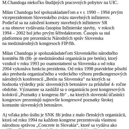
M.Chandoga niekoľko študijných pracovných pobytov na UIC.
Milan Chandoga bol spoluzakladateľom a v r. 1990 – 1994 prvým
viceprezidentom Slovenského zväzu stavebných inžinierov.
Podieľal sa na založení komory stavebných inžinierov SR
a na obnove vydávania časopisu Inžinierske stavby, v rokoch
1994 – 2002 bol jeho prvým šéfredaktorom. Časopis sa stal
platformou pre prezentáciu Národných správ Slovenska
na medzinárodných kongresoch FIP/fib.
Milan Chandoga je spoluzakladateľom Slovenského národného
komitétu fib (fib -je medzinárodná organizácia pre betón), ktorý
vznikol v roku 1993 po osamostatnení sa Slovenska a od roku
2004 vykonáva funkciu prezidenta. Od roku 1998 pravidelne pôsobí
ako predseda organizačného a vedeckého výboru predkongresových
národných konferencií „Betón na Slovensku“ na ktorých sa
hodnotia výsledky prác slovenských betonárov za príslušné 4- ročne
obdobie. Významne sa zaslúžil sa o organizáciu post kongresových
kolokvií „Poznatky z kongresu fib“ , na ktorých slovenskí účastníci
kongresov prezentujú najnovšie kongresové poznatky širokej
komunite slovenských betonárov.
Aj vďaka jeho úsiliu je SNK fib jedna z malo členských organizácii,
ktorá od roku 1994 na každom kongrese prezentovala vlastnou
národnou správou „Concrete in Slovakia“, ktoré sa vydáva ako