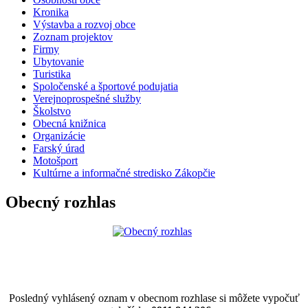
Kronika
Výstavba a rozvoj obce
Zoznam projektov
Firmy
Ubytovanie
Turistika
Spoločenské a športové podujatia
Verejnoprospešné služby
Školstvo
Obecná knižnica
Organizácie
Farský úrad
Motošport
Kultúrne a informačné stredisko Zákopčie
Obecný rozhlas
Posledný vyhlásený oznam v obecnom rozhlase si môžete vypočuť