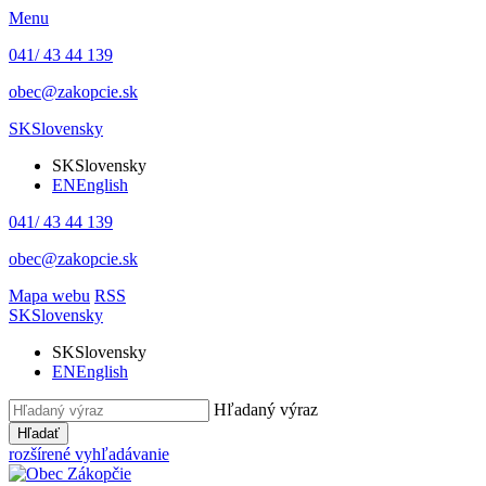
Menu
041/ 43 44 139
obec@zakopcie.sk
SK
Slovensky
SK
Slovensky
EN
English
041/ 43 44 139
obec@zakopcie.sk
Mapa webu
RSS
SK
Slovensky
SK
Slovensky
EN
English
Hľadaný výraz
Hľadať
rozšírené vyhľadávanie