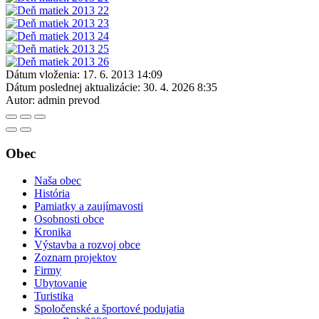
Dátum vloženia:
17. 6. 2013 14:09
Dátum poslednej aktualizácie:
30. 4. 2026 8:35
Autor:
admin prevod
Obec
Naša obec
História
Pamiatky a zaujímavosti
Osobnosti obce
Kronika
Výstavba a rozvoj obce
Zoznam projektov
Firmy
Ubytovanie
Turistika
Spoločenské a športové podujatia