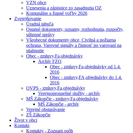
VZN obce
Uznesenia a zápisnice zo zasadnutia OZ
Komunálne a župné voľby 2026
Zverejňovanie
Úradná tabuľa
Ostatné dokumenty, oznamy, rozhodnutia, rozpočty,
súhrnné správy
Všeobecné dokumenty obce, Civilná a požiarna
ochrana, Varovné signály a činnosť po varovaní na
stiahnutie
Obec - zmluvy,Fa,objednávky
Archív FZO
Obec - zmluvy,Fa,objednávky od 1.4.
2016
Obec - zmluvy,FA,objednávky do 1.4.
2016
OVPS - zmluvy,Fa,objednávky
Verejnoprospešné služby - archív
MŠ Zákopčie - zmluvy,Fa,objednávky
MŠ Zákopčie - archív
Verejné obstarávanie
ZŠ Zákopčie
Život v obci
Kontakt
Kontakty - Zoznam osôb