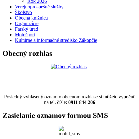
Rok 2026
Verejnoprospešné služby
Školstvo
Obecná knižnica
Organizácie
Farský úrad
Motošport
Kultúrne a informačné stredisko Zákopčie
Obecný rozhlas
Posledný vyhlásený oznam v obecnom rozhlase si môžete vypočuť
na tel. čísle:
0911 844 206
Zasielanie oznamov formou SMS