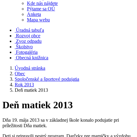
Kde nás nájdete
Pýtame sa OÚ
Anketa
Mapa webu
Úradná tabuľa
Rozvoj obce
Zvoz odpadu
Školstvo
Fotogaléria
Obecná knižnica
Úvodná stránka
Obec
Spoločenské a športové podujatia
Rok 2013
Deň matiek 2013
Deň matiek 2013
Dňa 19. mája 2013 sa v základnej škole konalo podujatie pri
príležitosti Dňa matiek.
Deti si pripravili pestrý program. Darčeky pre mamičky a výzdobu