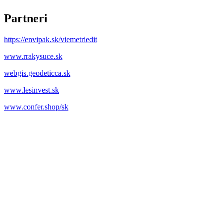
Partneri
https://envipak.sk/viemetriedit
www.rrakysuce.sk
webgis.geodeticca.sk
www.lesinvest.sk
www.confer.shop/sk