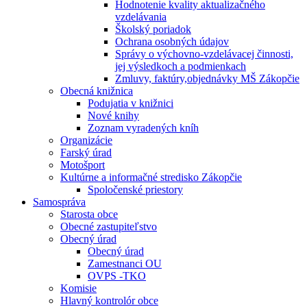
Hodnotenie kvality aktualizačného
vzdelávania
Školský poriadok
Ochrana osobných údajov
Správy o výchovno-vzdelávacej činnosti,
jej výsledkoch a podmienkach
Zmluvy, faktúry,objednávky MŠ Zákopčie
Obecná knižnica
Podujatia v knižnici
Nové knihy
Zoznam vyradených kníh
Organizácie
Farský úrad
Motošport
Kultúrne a informačné stredisko Zákopčie
Spoločenské priestory
Samospráva
Starosta obce
Obecné zastupiteľstvo
Obecný úrad
Obecný úrad
Zamestnanci OU
OVPS -TKO
Komisie
Hlavný kontrolór obce