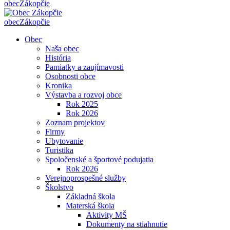
obec
Zákopčie
obec
Zákopčie
Obec
Naša obec
História
Pamiatky a zaujímavosti
Osobnosti obce
Kronika
Výstavba a rozvoj obce
Rok 2025
Rok 2026
Zoznam projektov
Firmy
Ubytovanie
Turistika
Spoločenské a športové podujatia
Rok 2026
Verejnoprospešné služby
Školstvo
Základná škola
Materská škola
Aktivity MŠ
Dokumenty na stiahnutie