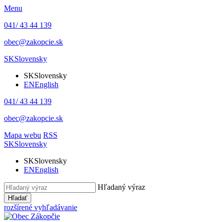
Menu
041/ 43 44 139
obec@zakopcie.sk
SK
Slovensky
SK
Slovensky
EN
English
041/ 43 44 139
obec@zakopcie.sk
Mapa webu
RSS
SK
Slovensky
SK
Slovensky
EN
English
Hľadaný výraz
Hľadať
rozšírené vyhľadávanie