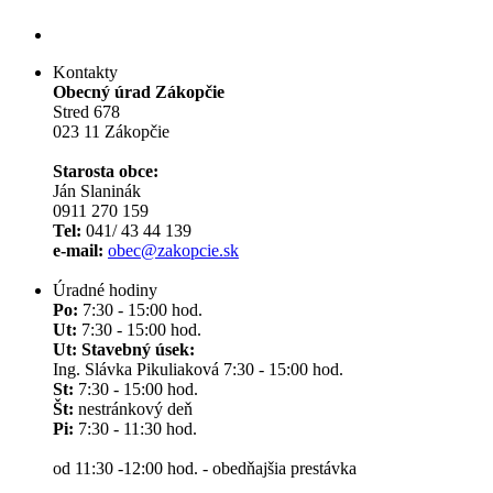
Kontakty
Obecný úrad Zákopčie
Stred 678
023 11 Zákopčie
Starosta obce:
Ján Slaninák
0911 270 159
Tel:
041/ 43 44 139
e-mail:
obec@zakopcie.sk
Úradné hodiny
Po:
7:30 - 15:00 hod.
Ut:
7:30 - 15:00 hod.
Ut: Stavebný úsek:
Ing. Slávka Pikuliaková 7:30 - 15:00 hod.
St:
7:30 - 15:00 hod.
Št:
nestránkový deň
Pi:
7:30 - 11:30 hod.
od 11:30 -12:00 hod. - obedňajšia prestávka