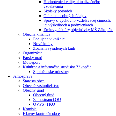
Hodnotenie kvality aktualizačného
vzdelávania
Školský poriadok
Ochrana osobných údajov
Správy o výchovno-vzdelávacej činnosti,
jej výsledkoch a podmienkach
Zmluvy, faktúry,objednávky MŠ Zákopčie
Obecná knižnica
Podujatia v knižnici
Nové knihy
Zoznam vyradených kníh
Organizácie
Farský úrad
Motošport
Kultúrne a informačné stredisko Zákopčie
Spoločenské priestory
Samospráva
Starosta obce
Obecné zastupiteľstvo
Obecný úrad
Obecný úrad
Zamestnanci OU
OVPS -TKO
Komisie
Hlavný kontrolór obce