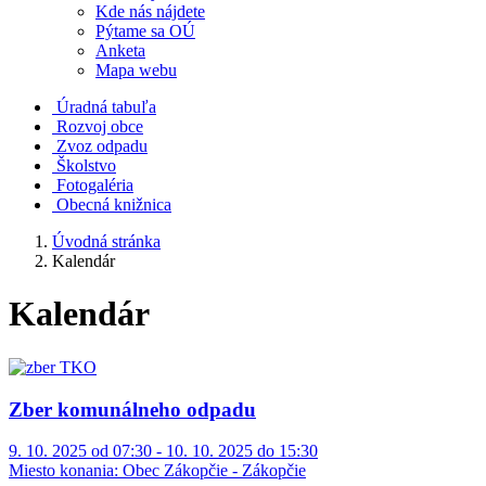
Kde nás nájdete
Pýtame sa OÚ
Anketa
Mapa webu
Úradná tabuľa
Rozvoj obce
Zvoz odpadu
Školstvo
Fotogaléria
Obecná knižnica
Úvodná stránka
Kalendár
Kalendár
Zber komunálneho odpadu
9. 10. 2025 od 07:30 - 10. 10. 2025 do 15:30
Miesto konania:
Obec Zákopčie - Zákopčie