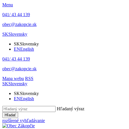
Menu
041/ 43 44 139
obec@zakopcie.sk
SK
Slovensky
SK
Slovensky
EN
English
041/ 43 44 139
obec@zakopcie.sk
Mapa webu
RSS
SK
Slovensky
SK
Slovensky
EN
English
Hľadaný výraz
Hľadať
rozšírené vyhľadávanie