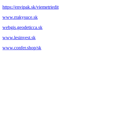
https://envipak.sk/viemetriedit
www.rrakysuce.sk
webgis.geodeticca.sk
www.lesinvest.sk
www.confer.shop/sk