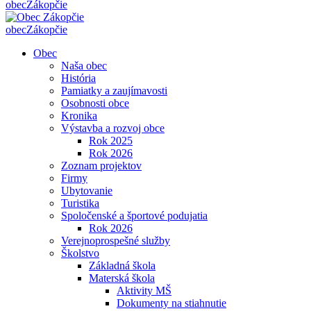
obec
Zákopčie
obec
Zákopčie
Obec
Naša obec
História
Pamiatky a zaujímavosti
Osobnosti obce
Kronika
Výstavba a rozvoj obce
Rok 2025
Rok 2026
Zoznam projektov
Firmy
Ubytovanie
Turistika
Spoločenské a športové podujatia
Rok 2026
Verejnoprospešné služby
Školstvo
Základná škola
Materská škola
Aktivity MŠ
Dokumenty na stiahnutie