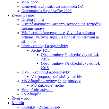
VZN obce
Uznesenia a zápisnice zo zasadnutia OZ
Komunálne a župné voľby 2026
Zverejňovanie
Úradná tabuľa
Ostatné dokumenty, oznamy, rozhodnutia, rozpočty,
súhrnné správy
Všeobecné dokumenty obce, Civilná a požiarna
ochrana, Varovné signály a činnosť po varovaní na
stiahnutie
Obec - zmluvy,Fa,objednávky
Archív FZO
Obec - zmluvy,Fa,objednávky od 1.4.
2016
Obec - zmluvy,FA,objednávky do 1.4.
2016
OVPS - zmluvy,Fa,objednávky
Verejnoprospešné služby - archív
MŠ Zákopčie - zmluvy,Fa,objednávky
MŠ Zákopčie - archív
Verejné obstarávanie
ZŠ Zákopčie
Život v obci
Kontakt
Kontakty - Zoznam osôb