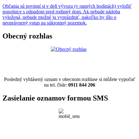
Občania sú povinní si v deň vývozu (v ranných hodinách) vyložiť
popolnice s odpadom pred rodinný dom. Ak nebude nádoba
vyložená, nebude možné ju vyprázdniť, nakoľko by išlo o
neoprávnený vstup na súkromný pozemok.
Obecný rozhlas
Posledný vyhlásený oznam v obecnom rozhlase si môžete vypočuť
na tel. čísle:
0911 844 206
Zasielanie oznamov formou SMS