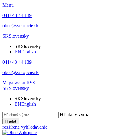
Menu
041/ 43 44 139
obec@zakopcie.sk
SK
Slovensky
SK
Slovensky
EN
English
041/ 43 44 139
obec@zakopcie.sk
Mapa webu
RSS
SK
Slovensky
SK
Slovensky
EN
English
Hľadaný výraz
Hľadať
rozšírené vyhľadávanie