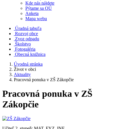
Kde nás nájdete
Pýtame sa OÚ
Anketa
Mapa webu
Úradná tabuľa
Rozvoj obce
Zvoz odpadu
Školstvo
Fotogaléria
Obecná knižnica
Úvodná stránka
Život v obci
Aktuality
Pracovná ponuka v ZŠ Zákopčie
Pracovná ponuka v ZŠ
Zákopčie
Učiteľ 2. stupeň: MAT, FYZ, INF