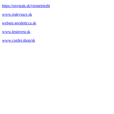
https://envipak.sk/viemetriedit
www.rrakysuce.sk
webgis.geodeticca.sk
www.lesinvest.sk
www.confer.shop/sk