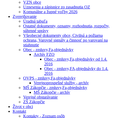
VZN obce
Uznesenia a zápisnice zo zasadnutia OZ
Komunálne a župné voľby 2026
Zverejňovanie
Úradná tabuľa
Ostatné dokumenty, oznamy, rozhodnutia, rozpočty,
súhrnné správy
Všeobecné dokumenty obce, Civilná a požiarna
ochrana, Varovné signály a činnosť po varovaní na
stiahnutie
Obec - zmluvy,Fa,objednávky
Archív FZO
Obec - zmluvy,Fa,objednávky od 1.4.
2016
Obec - zmluvy,FA,objednávky do 1.4.
2016
OVPS - zmluvy,Fa,objednávky
Verejnoprospešné služby - archív
MŠ Zákopčie - zmluvy,Fa,objednávky
MŠ Zákopčie - archív
Verejné obstarávanie
ZŠ Zákopčie
Život v obci
Kontakt
Kontakty - Zoznam osôb