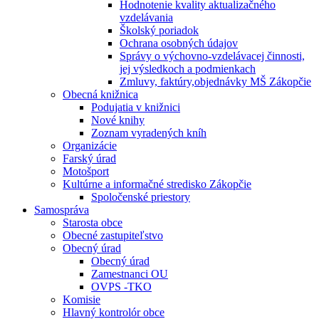
Hodnotenie kvality aktualizačného
vzdelávania
Školský poriadok
Ochrana osobných údajov
Správy o výchovno-vzdelávacej činnosti,
jej výsledkoch a podmienkach
Zmluvy, faktúry,objednávky MŠ Zákopčie
Obecná knižnica
Podujatia v knižnici
Nové knihy
Zoznam vyradených kníh
Organizácie
Farský úrad
Motošport
Kultúrne a informačné stredisko Zákopčie
Spoločenské priestory
Samospráva
Starosta obce
Obecné zastupiteľstvo
Obecný úrad
Obecný úrad
Zamestnanci OU
OVPS -TKO
Komisie
Hlavný kontrolór obce