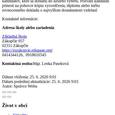
kandidátov, ktorí sa dostanú do užšieho výberu. Pozvaní kandidáti
prinesú na pohovor kópiu vysvedčenia, diplomu alebo iného
rovnocenného dokladu o najvyššom dosiahnutom vzdelaní
Kontaktné informácie:
Adresa školy alebo zariadenia
Základná škola
Zákopčie 957
02311 Zákopčie
https://zszakopcie.edupage.org/
0414344126, 0918616545
Kontaktná osoba:
Mgr. Lenka Paseková
Dátum vloženia:
25. 6. 2026 9:01
Dátum poslednej aktualizácie:
25. 6. 2026 9:03
Autor:
Správce Webu
Život v obci