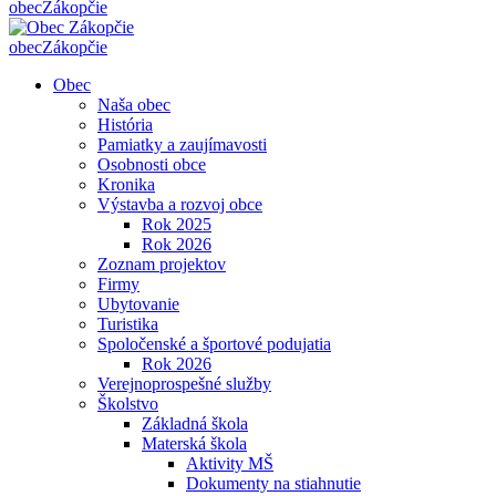
obec
Zákopčie
obec
Zákopčie
Obec
Naša obec
História
Pamiatky a zaujímavosti
Osobnosti obce
Kronika
Výstavba a rozvoj obce
Rok 2025
Rok 2026
Zoznam projektov
Firmy
Ubytovanie
Turistika
Spoločenské a športové podujatia
Rok 2026
Verejnoprospešné služby
Školstvo
Základná škola
Materská škola
Aktivity MŠ
Dokumenty na stiahnutie