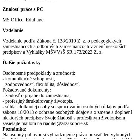
Znalosť práce s PC
MS Office, EduPage
Vzdelanie
Vzdelanie podľa Zákona č. 138/2019 Z. z. o pedagogických
zamestnancoch a odborných zamestnancoch v znení neskorších
predpisov a Vyhlášky MŠVVsŠ SR 173/2023 Z. z.
Ďalšie požiadavky
Osobnostné predpoklady a zručnosti:
- komunikačné schopnosti,
- zodpovednosť, flexibilita, dôslednosť.
Požadované dokumenty:
- žiadosť o prijatie do zamestnania,
- profesijný štruktúrovaný životopis,
- súhlas dotknutej osoby so spracovaním osobných údajov podľa
zákona 18/2018 o ochrane osobných údajov a o zmene a doplnení
niektorých predpisov Svoje žiadosti s profesijným životopisom
zasielajte mailom na riaditel@zszakopcie.sk
Poznámka:
Na osobný pohovor si vyhradzujeme právo pozvať len vybraných