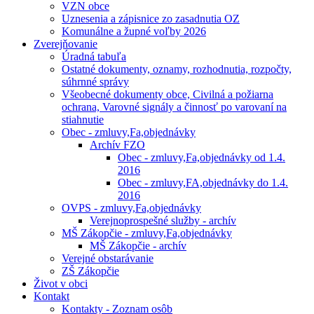
VZN obce
Uznesenia a zápisnice zo zasadnutia OZ
Komunálne a župné voľby 2026
Zverejňovanie
Úradná tabuľa
Ostatné dokumenty, oznamy, rozhodnutia, rozpočty,
súhrnné správy
Všeobecné dokumenty obce, Civilná a požiarna
ochrana, Varovné signály a činnosť po varovaní na
stiahnutie
Obec - zmluvy,Fa,objednávky
Archív FZO
Obec - zmluvy,Fa,objednávky od 1.4.
2016
Obec - zmluvy,FA,objednávky do 1.4.
2016
OVPS - zmluvy,Fa,objednávky
Verejnoprospešné služby - archív
MŠ Zákopčie - zmluvy,Fa,objednávky
MŠ Zákopčie - archív
Verejné obstarávanie
ZŠ Zákopčie
Život v obci
Kontakt
Kontakty - Zoznam osôb