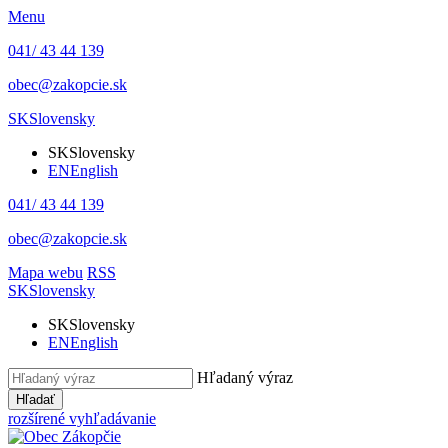
Menu
041/ 43 44 139
obec@zakopcie.sk
SK
Slovensky
SK
Slovensky
EN
English
041/ 43 44 139
obec@zakopcie.sk
Mapa webu
RSS
SK
Slovensky
SK
Slovensky
EN
English
Hľadaný výraz
Hľadať
rozšírené vyhľadávanie