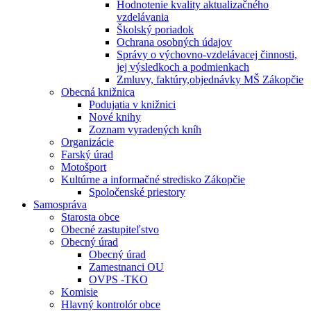
Hodnotenie kvality aktualizačného
vzdelávania
Školský poriadok
Ochrana osobných údajov
Správy o výchovno-vzdelávacej činnosti,
jej výsledkoch a podmienkach
Zmluvy, faktúry,objednávky MŠ Zákopčie
Obecná knižnica
Podujatia v knižnici
Nové knihy
Zoznam vyradených kníh
Organizácie
Farský úrad
Motošport
Kultúrne a informačné stredisko Zákopčie
Spoločenské priestory
Samospráva
Starosta obce
Obecné zastupiteľstvo
Obecný úrad
Obecný úrad
Zamestnanci OU
OVPS -TKO
Komisie
Hlavný kontrolór obce