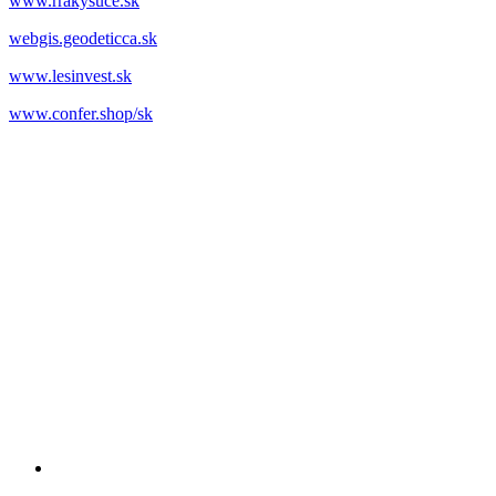
www.rrakysuce.sk
webgis.geodeticca.sk
www.lesinvest.sk
www.confer.shop/sk