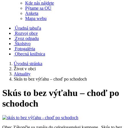
Kde nás nájdete
Pýtame sa OÚ
Anketa
Mapa webu
Úradná tabuľa
Rozvoj obce
Zvoz odpadu
Školstvo
Fotogaléria
Obecná knižnica
Úvodná stránka
Život v obci
Aktuality
Skús to bez výťahu – choď po schodoch
Skús to bez výťahu – choď po
schodoch
Obec Zákopčie sa zapája do celoslovenskej kampane „Skús to bez