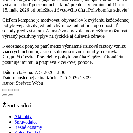
výťahu – choď po schodoch“, ktorá prebieha v termíne od 11. do
15. mája 2026 pri príležitosti Svetového dňa „Pohybom ku zdraviu“.
Cieľom kampane je motivovať obyvateľov k zvýšeniu každodennej
pohybovej aktivity jednoduchým rozhodnutím – uprednostniť
schody pred výťahom. Aj malé zmeny v dennom režime môžu mať
výrazný pozitívny vplyv na fyzické aj duševné zdravie.
Nedostatok pohybu patrí medzi významné rizikové faktory vzniku
viacerých ochorení, ako sú srdcovo-cievne choroby, cukrovka
2. typu či obezita. Pravidelný pohyb pomáha zlepšovať kondíciu,
posilňuje imunitu a prispieva k celkovej pohode.
Dátum vloženia:
7. 5. 2026 13:06
Dátum poslednej aktualizácie:
7. 5. 2026 13:09
Autor:
Správce Webu
Život v obci
Aktuality
Spravodajca
Bežné oznamy
Kalendár akcií