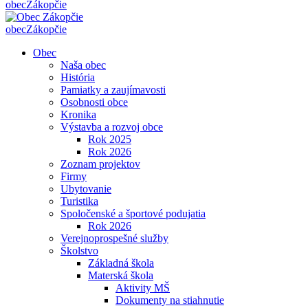
obec
Zákopčie
obec
Zákopčie
Obec
Naša obec
História
Pamiatky a zaujímavosti
Osobnosti obce
Kronika
Výstavba a rozvoj obce
Rok 2025
Rok 2026
Zoznam projektov
Firmy
Ubytovanie
Turistika
Spoločenské a športové podujatia
Rok 2026
Verejnoprospešné služby
Školstvo
Základná škola
Materská škola
Aktivity MŠ
Dokumenty na stiahnutie