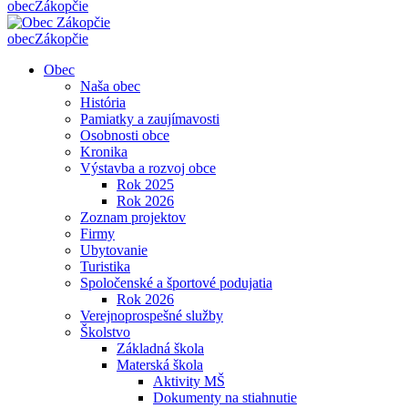
obec
Zákopčie
obec
Zákopčie
Obec
Naša obec
História
Pamiatky a zaujímavosti
Osobnosti obce
Kronika
Výstavba a rozvoj obce
Rok 2025
Rok 2026
Zoznam projektov
Firmy
Ubytovanie
Turistika
Spoločenské a športové podujatia
Rok 2026
Verejnoprospešné služby
Školstvo
Základná škola
Materská škola
Aktivity MŠ
Dokumenty na stiahnutie