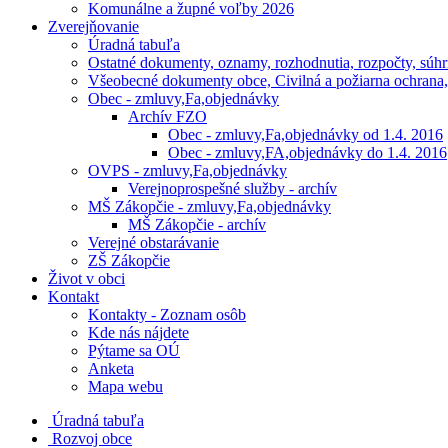
Komunálne a župné voľby 2026
Zverejňovanie
Úradná tabuľa
Ostatné dokumenty, oznamy, rozhodnutia, rozpočty, súh
Všeobecné dokumenty obce, Civilná a požiarna ochrana, 
Obec - zmluvy,Fa,objednávky
Archív FZO
Obec - zmluvy,Fa,objednávky od 1.4. 2016
Obec - zmluvy,FA,objednávky do 1.4. 2016
OVPS - zmluvy,Fa,objednávky
Verejnoprospešné služby - archív
MŠ Zákopčie - zmluvy,Fa,objednávky
MŠ Zákopčie - archív
Verejné obstarávanie
ZŠ Zákopčie
Život v obci
Kontakt
Kontakty - Zoznam osôb
Kde nás nájdete
Pýtame sa OÚ
Anketa
Mapa webu
Úradná tabuľa
Rozvoj obce