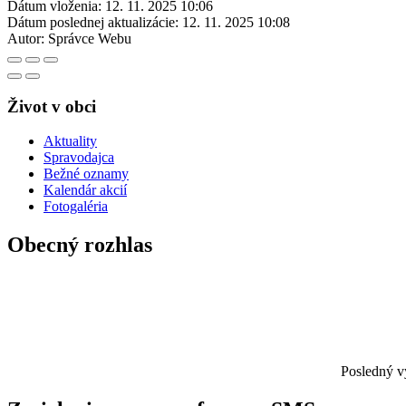
Dátum vloženia:
12. 11. 2025 10:06
Dátum poslednej aktualizácie:
12. 11. 2025 10:08
Autor:
Správce Webu
Život v obci
Aktuality
Spravodajca
Bežné oznamy
Kalendár akcií
Fotogaléria
Obecný rozhlas
Posledný v