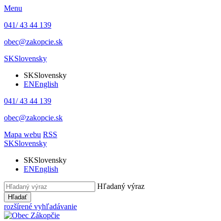
Menu
041/ 43 44 139
obec@zakopcie.sk
SK
Slovensky
SK
Slovensky
EN
English
041/ 43 44 139
obec@zakopcie.sk
Mapa webu
RSS
SK
Slovensky
SK
Slovensky
EN
English
Hľadaný výraz
Hľadať
rozšírené vyhľadávanie