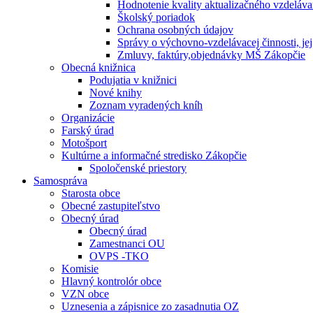
Hodnotenie kvality aktualizačného vzdeláva
Školský poriadok
Ochrana osobných údajov
Správy o výchovno-vzdelávacej činnosti, j
Zmluvy, faktúry,objednávky MŠ Zákopčie
Obecná knižnica
Podujatia v knižnici
Nové knihy
Zoznam vyradených kníh
Organizácie
Farský úrad
Motošport
Kultúrne a informačné stredisko Zákopčie
Spoločenské priestory
Samospráva
Starosta obce
Obecné zastupiteľstvo
Obecný úrad
Obecný úrad
Zamestnanci OU
OVPS -TKO
Komisie
Hlavný kontrolór obce
VZN obce
Uznesenia a zápisnice zo zasadnutia OZ