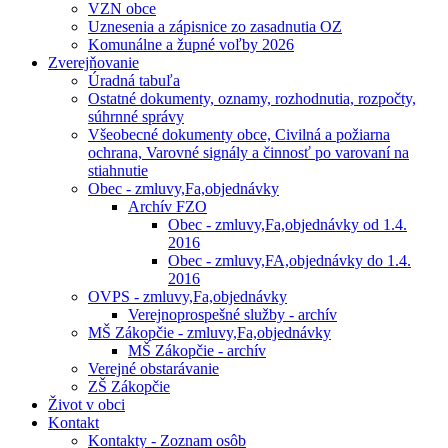
VZN obce
Uznesenia a zápisnice zo zasadnutia OZ
Komunálne a župné voľby 2026
Zverejňovanie
Úradná tabuľa
Ostatné dokumenty, oznamy, rozhodnutia, rozpočty,
súhrnné správy
Všeobecné dokumenty obce, Civilná a požiarna
ochrana, Varovné signály a činnosť po varovaní na
stiahnutie
Obec - zmluvy,Fa,objednávky
Archív FZO
Obec - zmluvy,Fa,objednávky od 1.4.
2016
Obec - zmluvy,FA,objednávky do 1.4.
2016
OVPS - zmluvy,Fa,objednávky
Verejnoprospešné služby - archív
MŠ Zákopčie - zmluvy,Fa,objednávky
MŠ Zákopčie - archív
Verejné obstarávanie
ZŠ Zákopčie
Život v obci
Kontakt
Kontakty - Zoznam osôb