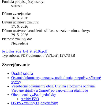
Funkcia podpisujúcej osoby:
starosta
Dátum zverejnenia:
16. 6. 2026
Dátum účinnosti zmluvy:
17. 6. 2026
Dátum uzatvorenia/udelenia súhlasu s uzatvorením zmluvy:
29. 5. 2026
Platnosť zmluvy do:
Neuvedené
bytovka_962_byt_9_2026.pdf
Typ súboru: PDF dokument, Veľkosť: 127,73 kB
Zverejňovanie
Úradná tabuľa
Ostatné dokumenty, oznamy, rozhodnutia, rozpočty, súhrnné
správy
Všeobecné dokumenty obce, Civilná a požiarna ochrana,
Varovné signály a činnosť po varovaní na stiahnutie
Obec - zmluvy,Fa,objednávky
Archív FZO
OVPS - zmluvy,Fa,objednávky