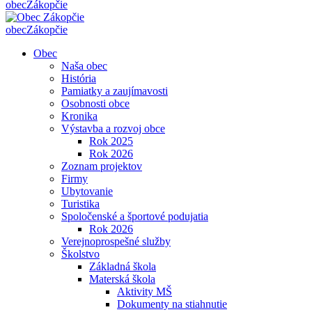
obec
Zákopčie
obec
Zákopčie
Obec
Naša obec
História
Pamiatky a zaujímavosti
Osobnosti obce
Kronika
Výstavba a rozvoj obce
Rok 2025
Rok 2026
Zoznam projektov
Firmy
Ubytovanie
Turistika
Spoločenské a športové podujatia
Rok 2026
Verejnoprospešné služby
Školstvo
Základná škola
Materská škola
Aktivity MŠ
Dokumenty na stiahnutie