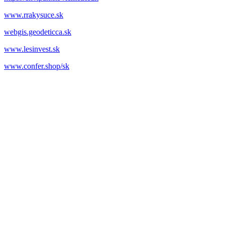
www.rrakysuce.sk
webgis.geodeticca.sk
www.lesinvest.sk
www.confer.shop/sk