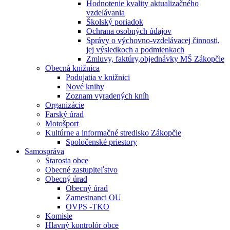
Hodnotenie kvality aktualizačného
vzdelávania
Školský poriadok
Ochrana osobných údajov
Správy o výchovno-vzdelávacej činnosti,
jej výsledkoch a podmienkach
Zmluvy, faktúry,objednávky MŠ Zákopčie
Obecná knižnica
Podujatia v knižnici
Nové knihy
Zoznam vyradených kníh
Organizácie
Farský úrad
Motošport
Kultúrne a informačné stredisko Zákopčie
Spoločenské priestory
Samospráva
Starosta obce
Obecné zastupiteľstvo
Obecný úrad
Obecný úrad
Zamestnanci OU
OVPS -TKO
Komisie
Hlavný kontrolór obce