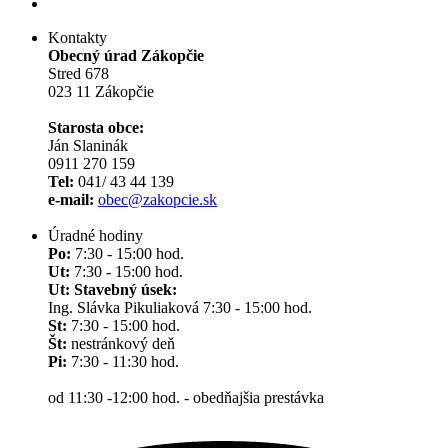
Kontakty
Obecný úrad Zákopčie
Stred 678
023 11 Zákopčie
Starosta obce:
Ján Slaninák
0911 270 159
Tel:
041/ 43 44 139
e-mail:
obec@zakopcie.sk
Úradné hodiny
Po:
7:30 - 15:00 hod.
Ut:
7:30 - 15:00 hod.
Ut: Stavebný úsek:
Ing. Slávka Pikuliaková 7:30 - 15:00 hod.
St:
7:30 - 15:00 hod.
Št:
nestránkový deň
Pi:
7:30 - 11:30 hod.
od 11:30 -12:00 hod. - obedňajšia prestávka