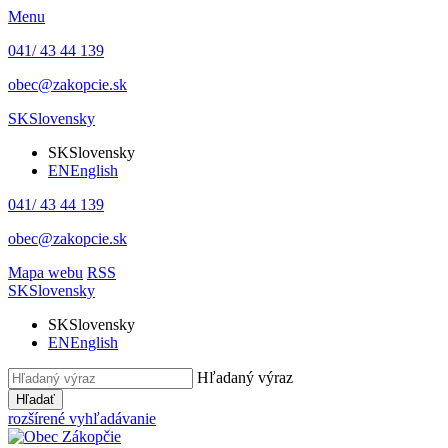
Menu
041/ 43 44 139
obec@zakopcie.sk
SK
Slovensky
SK
Slovensky
EN
English
041/ 43 44 139
obec@zakopcie.sk
Mapa webu
RSS
SK
Slovensky
SK
Slovensky
EN
English
Hľadaný výraz
Hľadať
rozšírené vyhľadávanie