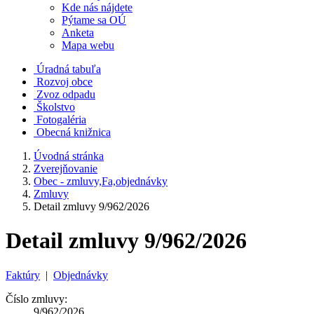
Kde nás nájdete
Pýtame sa OÚ
Anketa
Mapa webu
Úradná tabuľa
Rozvoj obce
Zvoz odpadu
Školstvo
Fotogaléria
Obecná knižnica
Úvodná stránka
Zverejňovanie
Obec - zmluvy,Fa,objednávky
Zmluvy
Detail zmluvy 9/962/2026
Detail zmluvy 9/962/2026
Faktúry
|
Objednávky
Číslo zmluvy:
9/962/2026