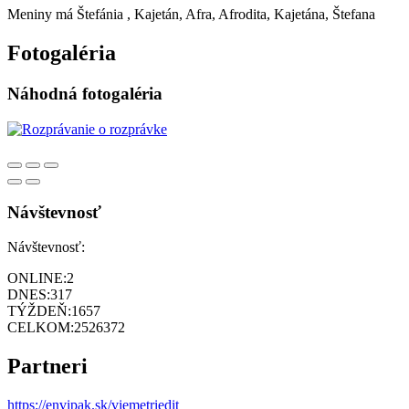
Meniny má
Štefánia
, Kajetán, Afra, Afrodita, Kajetána, Štefana
Fotogaléria
Náhodná fotogaléria
Návštevnosť
Návštevnosť:
ONLINE:
2
DNES:
317
TÝŽDEŇ:
1657
CELKOM:
2526372
Partneri
https://envipak.sk/viemetriedit