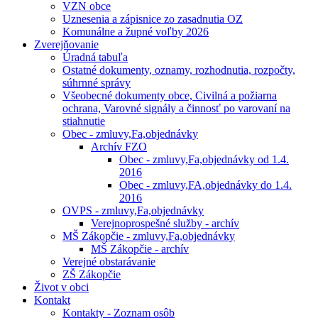
VZN obce
Uznesenia a zápisnice zo zasadnutia OZ
Komunálne a župné voľby 2026
Zverejňovanie
Úradná tabuľa
Ostatné dokumenty, oznamy, rozhodnutia, rozpočty,
súhrnné správy
Všeobecné dokumenty obce, Civilná a požiarna
ochrana, Varovné signály a činnosť po varovaní na
stiahnutie
Obec - zmluvy,Fa,objednávky
Archív FZO
Obec - zmluvy,Fa,objednávky od 1.4.
2016
Obec - zmluvy,FA,objednávky do 1.4.
2016
OVPS - zmluvy,Fa,objednávky
Verejnoprospešné služby - archív
MŠ Zákopčie - zmluvy,Fa,objednávky
MŠ Zákopčie - archív
Verejné obstarávanie
ZŠ Zákopčie
Život v obci
Kontakt
Kontakty - Zoznam osôb