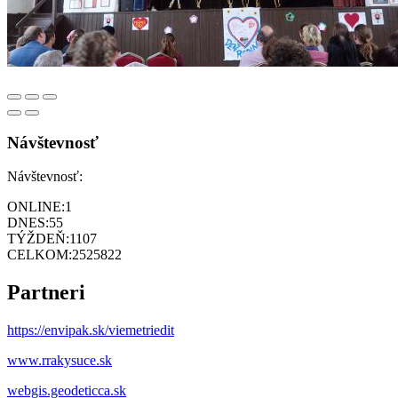
Návštevnosť
Návštevnosť:
ONLINE:
1
DNES:
55
TÝŽDEŇ:
1107
CELKOM:
2525822
Partneri
https://envipak.sk/viemetriedit
www.rrakysuce.sk
webgis.geodeticca.sk