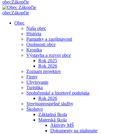
obec
Zákopčie
obec
Zákopčie
Obec
Naša obec
História
Pamiatky a zaujímavosti
Osobnosti obce
Kronika
Výstavba a rozvoj obce
Rok 2025
Rok 2026
Zoznam projektov
Firmy
Ubytovanie
Turistika
Spoločenské a športové podujatia
Rok 2026
Verejnoprospešné služby
Školstvo
Základná škola
Materská škola
Aktivity MŠ
Dokumenty na stiahnutie