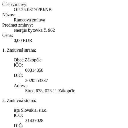
Číslo zmluvy:
OP-25-08170/PJ/NB
Názov:
Rámcová zmluva
Predmet zmluvy:
energie bytovka č. 962
Cena:
0,00 EUR
1. Zmluvná strana:
Obec Zákopčie
IČO:
00314358
DIČ:
2020553337
Adresa:
Stred 678, 023 11 Zákopčie
2. Zmluvná strana:
ista Slovakia, s.r.o.
IČO:
31437028
DIČ: