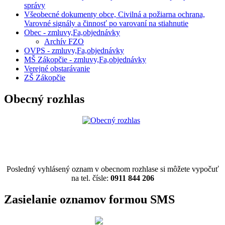
správy
Všeobecné dokumenty obce, Civilná a požiarna ochrana,
Varovné signály a činnosť po varovaní na stiahnutie
Obec - zmluvy,Fa,objednávky
Archív FZO
OVPS - zmluvy,Fa,objednávky
MŠ Zákopčie - zmluvy,Fa,objednávky
Verejné obstarávanie
ZŠ Zákopčie
Obecný rozhlas
Posledný vyhlásený oznam v obecnom rozhlase si môžete vypočuť
na tel. čísle:
0911 844 206
Zasielanie oznamov formou SMS