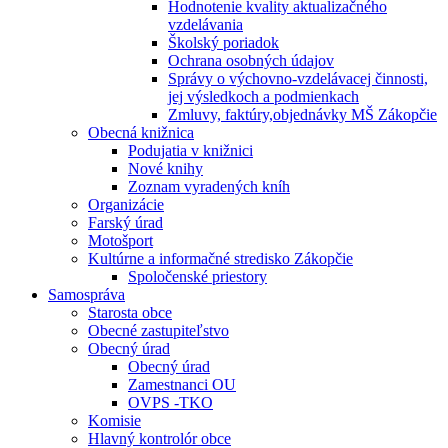
Hodnotenie kvality aktualizačného
vzdelávania
Školský poriadok
Ochrana osobných údajov
Správy o výchovno-vzdelávacej činnosti,
jej výsledkoch a podmienkach
Zmluvy, faktúry,objednávky MŠ Zákopčie
Obecná knižnica
Podujatia v knižnici
Nové knihy
Zoznam vyradených kníh
Organizácie
Farský úrad
Motošport
Kultúrne a informačné stredisko Zákopčie
Spoločenské priestory
Samospráva
Starosta obce
Obecné zastupiteľstvo
Obecný úrad
Obecný úrad
Zamestnanci OU
OVPS -TKO
Komisie
Hlavný kontrolór obce