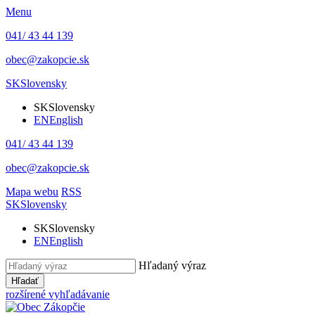
Menu
041/ 43 44 139
obec@zakopcie.sk
SK
Slovensky
SK
Slovensky
EN
English
041/ 43 44 139
obec@zakopcie.sk
Mapa webu
RSS
SK
Slovensky
SK
Slovensky
EN
English
Hľadaný výraz
Hľadať
rozšírené vyhľadávanie