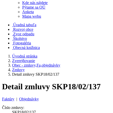
Kde nás nájdete
Pýtame sa OÚ
Anketa
Mapa webu
Úradná tabuľa
Rozvoj obce
Zvoz odpadu
Školstvo
Fotogaléria
Obecná knižnica
Úvodná stránka
Zverejňovanie
Obec - zmluvy,Fa,objednávky
Zmluvy
Detail zmluvy SKP18/02/137
Detail zmluvy SKP18/02/137
Faktúry
|
Objednávky
Číslo zmluvy:
SKP18/02/137