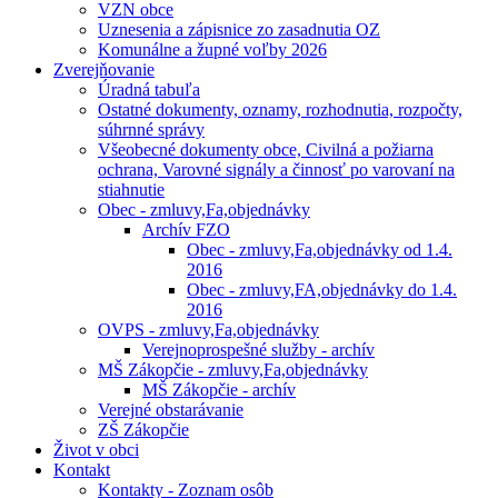
VZN obce
Uznesenia a zápisnice zo zasadnutia OZ
Komunálne a župné voľby 2026
Zverejňovanie
Úradná tabuľa
Ostatné dokumenty, oznamy, rozhodnutia, rozpočty,
súhrnné správy
Všeobecné dokumenty obce, Civilná a požiarna
ochrana, Varovné signály a činnosť po varovaní na
stiahnutie
Obec - zmluvy,Fa,objednávky
Archív FZO
Obec - zmluvy,Fa,objednávky od 1.4.
2016
Obec - zmluvy,FA,objednávky do 1.4.
2016
OVPS - zmluvy,Fa,objednávky
Verejnoprospešné služby - archív
MŠ Zákopčie - zmluvy,Fa,objednávky
MŠ Zákopčie - archív
Verejné obstarávanie
ZŠ Zákopčie
Život v obci
Kontakt
Kontakty - Zoznam osôb