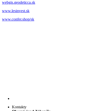
webgis.geodeticca.sk
www.lesinvest.sk
www.confer.shop/sk
Kontakty