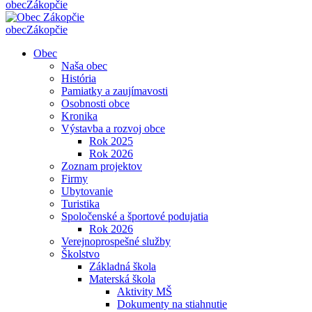
obec
Zákopčie
obec
Zákopčie
Obec
Naša obec
História
Pamiatky a zaujímavosti
Osobnosti obce
Kronika
Výstavba a rozvoj obce
Rok 2025
Rok 2026
Zoznam projektov
Firmy
Ubytovanie
Turistika
Spoločenské a športové podujatia
Rok 2026
Verejnoprospešné služby
Školstvo
Základná škola
Materská škola
Aktivity MŠ
Dokumenty na stiahnutie