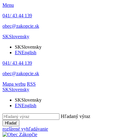
Menu
041/ 43 44 139
obec@zakopcie.sk
SK
Slovensky
SK
Slovensky
EN
English
041/ 43 44 139
obec@zakopcie.sk
Mapa webu
RSS
SK
Slovensky
SK
Slovensky
EN
English
Hľadaný výraz
Hľadať
rozšírené vyhľadávanie