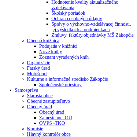
Hodnotenie kvality aktualizačného
vzdelávania
Školský poriadok
Ochrana osobných údajov
Správy o výchovno-vzdelávacej činnosti,
jej výsledkoch a podmienkach
Zmluvy, faktúry,objednávky MŠ Zákopčie
Obecná knižnica
Podujatia v knižnici
Nové knihy
Zoznam vyradených kníh
Organizácie
Farský úrad
Motošport
Kultúrne a informačné stredisko Zákopčie
Spoločenské priestory
Samospráva
Starosta obce
Obecné zastupiteľstvo
Obecný úrad
Obecný úrad
Zamestnanci OU
OVPS -TKO
Komisie
Hlavný kontrolór obce