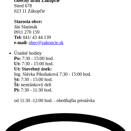
Obecný úrad Zákopčie
Stred 678
023 11 Zákopčie
Starosta obce:
Ján Slaninák
0911 270 159
Tel:
041/ 43 44 139
e-mail:
obec@zakopcie.sk
Úradné hodiny
Po:
7:30 - 15:00 hod.
Ut:
7:30 - 15:00 hod.
Ut: Stavebný úsek:
Ing. Slávka Pikuliaková 7:30 - 15:00 hod.
St:
7:30 - 15:00 hod.
Št:
nestránkový deň
Pi:
7:30 - 11:30 hod.
od 11:30 -12:00 hod. - obedňajšia prestávka