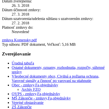
Dátum zverejnenia:
26. 3. 2018
Dátum účinnosti zmluvy:
27. 3. 2018
Dátum uzatvorenia/udelenia súhlasu s uzatvorením zmluvy:
27. 2. 2018
Platnosť zmluvy do:
Neuvedené
zmluva Komensky.pdf
Typ súboru: PDF dokument, Veľkosť: 5,16 MB
Zverejňovanie
Úradná tabuľa
Ostatné dokumenty, oznamy, rozhodnutia, rozpočty, súhrnné
správy
Všeobecné dokumenty obce, Civilná a požiarna ochrana,
Varovné signály a činnosť po varovaní na stiahnutie
Obec - zmluvy,Fa,objednávky
Archív FZO
OVPS - zmluvy,Fa,objednávky
MŠ Zákopčie - zmluvy,Fa,objednávky
Verejné obstarávanie
ZŠ Zákopčie