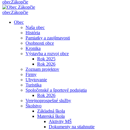
obec
Zákopčie
obec
Zákopčie
Obec
Naša obec
História
Pamiatky a zaujímavosti
Osobnosti obce
Kronika
Výstavba a rozvoj obce
Rok 2025
Rok 2026
Zoznam projektov
Firmy
Ubytovanie
Turistika
Spoločenské a športové podujatia
Rok 2026
Verejnoprospešné služby
Školstvo
Základná škola
Materská škola
Aktivity MŠ
Dokumenty na stiahnutie