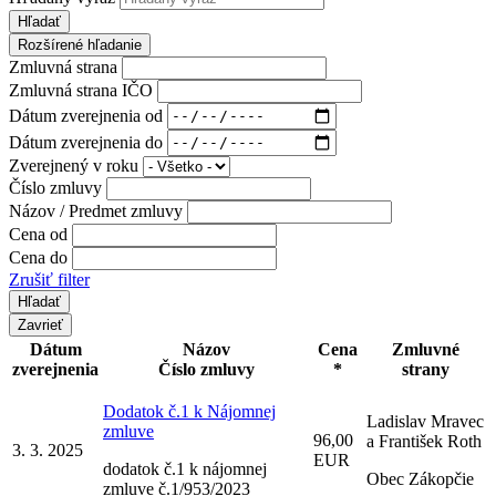
Hľadať
Rozšírené hľadanie
Zmluvná strana
Zmluvná strana IČO
Dátum zverejnenia od
Dátum zverejnenia do
Zverejnený v roku
Číslo zmluvy
Názov / Predmet zmluvy
Cena od
Cena do
Zrušiť filter
Zavrieť
Dátum
Názov
Cena
Zmluvné
zverejnenia
Číslo zmluvy
*
strany
Dodatok č.1 k Nájomnej
Ladislav Mravec
zmluve
96,00
a František Roth
3. 3. 2025
EUR
dodatok č.1 k nájomnej
Obec Zákopčie
zmluve č.1/953/2023