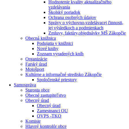
Hodnotenie kvality aktualizačného
vzdelávania
Školský poriadok
Ochrana osobných údajov
Správy o výchovno-vzdelávacej činnosti,
jej výsledkoch a podmienkach
Zmluvy, faktúry,objednávky MŠ Zákopčie
Obecná knižnica
Podujatia v knižnici
Nové knihy
Zoznam vyradených kníh
Organizácie
Farský úrad
Motošport
Kultúrne a informačné stredisko Zákopčie
Spoločenské priestory
Samospráva
Starosta obce
Obecné zastupiteľstvo
Obecný úrad
Obecný úrad
Zamestnanci OU
OVPS -TKO
Komisie
Hlavný kontrolór obce