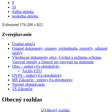
9
10
ďalšia stránka
posledná stránka
Zobrazené
176
-
200
z 822
Zverejňovanie
Úradná tabuľa
Ostatné dokumenty, oznamy, rozhodnutia, rozpočty, súhrnné
správy
Všeobecné dokumenty obce, Civilná a požiarna ochrana,
Varovné signály a činnosť po varovaní na stiahnutie
Obec - zmluvy,Fa,objednávky
Archív FZO
OVPS - zmluvy,Fa,objednávky
MŠ Zákopčie - zmluvy,Fa,objednávky
Verejné obstarávanie
ZŠ Zákopčie
Obecný rozhlas