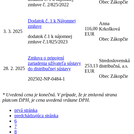
Obec Zákopčie
zmluve č. 2/825/2022
Dodatok č. 1 k Nájomnej
Anna
zmluve
116,00
Krkošková
3. 3. 2025
EUR
dodatok č.1 k nájomnej
Obec Zákopčie
zmluve č.1/825/2023
Zmluva o pripojení
Stredoslovenská
zariadenia užívateľa sústavy
253,13
distribučná, a.s.
28. 2. 2025
do distribučnej sústavy
EUR
Obec Zákopčie
202502-NP-0484-1
* Uvedená cena je konečná. V prípade, že je zmluvná strana
platcom DPH, je cena uvedená vrátane DPH.
prvá stránka
predchádzajúca stránka
6
7
8