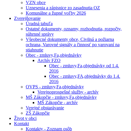
VZN obce
Uznesenia a zápisnice zo zasadnutia OZ
Komunálne a župné voľby 2026
Zverejňovanie
Úradná tabuľa
Ostatné dokumenty, oznamy, rozhodnutia, rozpočty,
súhrnné správy
Všeobecné dokumenty obce, Civilná a požiarna
ochrana, Varovné signály a činnosť po varovaní na
stiahnutie
Obec - zmluvy,Fa,objednávky
Archív FZO
Obec - zmluvy,Fa,objednávky od 1.4.
2016
Obec - zmluvy,FA,objednávky do 1.4.
2016
OVPS - zmluvy,Fa,objednávky
Verejnoprospešné služby - archív
MŠ Zákopčie - zmluvy,Fa,objednávky
MŠ Zákopčie - archív
Verejné obstarávanie
ZŠ Zákopčie
Život v obci
Kontakt
Kontakty - Zoznam osôb