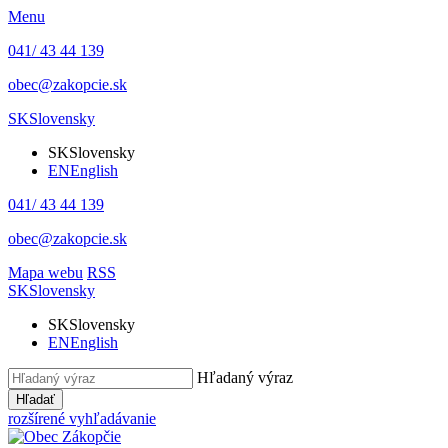
Menu
041/ 43 44 139
obec@zakopcie.sk
SK
Slovensky
SK
Slovensky
EN
English
041/ 43 44 139
obec@zakopcie.sk
Mapa webu
RSS
SK
Slovensky
SK
Slovensky
EN
English
Hľadaný výraz
Hľadať
rozšírené vyhľadávanie