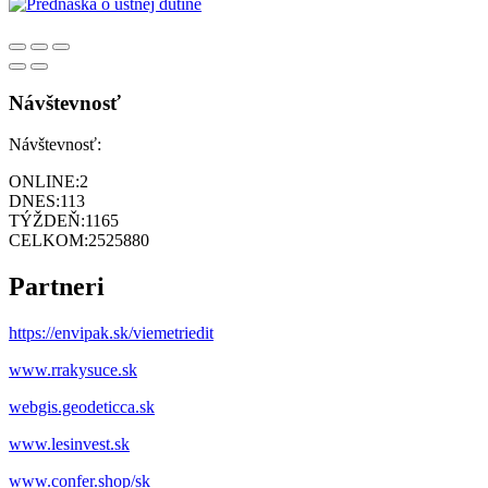
Návštevnosť
Návštevnosť:
ONLINE:
2
DNES:
113
TÝŽDEŇ:
1165
CELKOM:
2525880
Partneri
https://envipak.sk/viemetriedit
www.rrakysuce.sk
webgis.geodeticca.sk
www.lesinvest.sk
www.confer.shop/sk