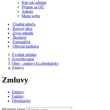
Kde nás nájdete
Pýtame sa OÚ
Anketa
Mapa webu
Úradná tabuľa
Rozvoj obce
Zvoz odpadu
Školstvo
Fotogaléria
Obecná knižnica
Úvodná stránka
Zverejňovanie
Obec - zmluvy,Fa,objednávky
Zmluvy
Zmluvy
Zmluvy
Faktúry
Objednávky
Hľadaný výraz