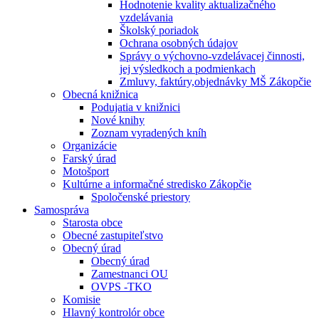
Hodnotenie kvality aktualizačného
vzdelávania
Školský poriadok
Ochrana osobných údajov
Správy o výchovno-vzdelávacej činnosti,
jej výsledkoch a podmienkach
Zmluvy, faktúry,objednávky MŠ Zákopčie
Obecná knižnica
Podujatia v knižnici
Nové knihy
Zoznam vyradených kníh
Organizácie
Farský úrad
Motošport
Kultúrne a informačné stredisko Zákopčie
Spoločenské priestory
Samospráva
Starosta obce
Obecné zastupiteľstvo
Obecný úrad
Obecný úrad
Zamestnanci OU
OVPS -TKO
Komisie
Hlavný kontrolór obce