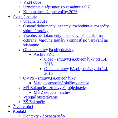
VZN obce
Uznesenia a zápisnice zo zasadnutia OZ
Komunálne a župné voľby 2026
Zverejňovanie
Úradná tabuľa
Ostatné dokumenty, oznamy, rozhodnutia, rozpočty,
súhrnné správy
Všeobecné dokumenty obce, Civilná a požiarna
ochrana, Varovné signály a činnosť po varovaní na
stiahnutie
Obec - zmluvy,Fa,objednávky
Archív FZO
Obec - zmluvy,Fa,objednávky od 1.4.
2016
Obec - zmluvy,FA,objednávky do 1.4.
2016
OVPS - zmluvy,Fa,objednávky
Verejnoprospešné služby - archív
MŠ Zákopčie - zmluvy,Fa,objednávky
MŠ Zákopčie - archív
Verejné obstarávanie
ZŠ Zákopčie
Život v obci
Kontakt
Kontakty - Zoznam osôb