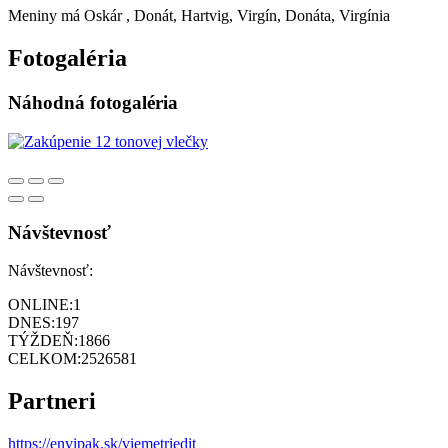
Meniny má
Oskár
, Donát, Hartvig, Virgín, Donáta, Virgínia
Fotogaléria
Náhodná fotogaléria
Návštevnosť
Návštevnosť:
ONLINE:
1
DNES:
197
TÝŽDEŇ:
1866
CELKOM:
2526581
Partneri
https://envipak.sk/viemetriedit