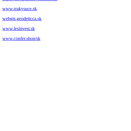
www.rrakysuce.sk
webgis.geodeticca.sk
www.lesinvest.sk
www.confer.shop/sk