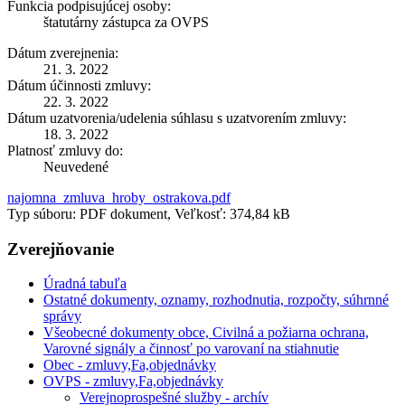
Funkcia podpisujúcej osoby:
štatutárny zástupca za OVPS
Dátum zverejnenia:
21. 3. 2022
Dátum účinnosti zmluvy:
22. 3. 2022
Dátum uzatvorenia/udelenia súhlasu s uzatvorením zmluvy:
18. 3. 2022
Platnosť zmluvy do:
Neuvedené
najomna_zmluva_hroby_ostrakova.pdf
Typ súboru: PDF dokument, Veľkosť: 374,84 kB
Zverejňovanie
Úradná tabuľa
Ostatné dokumenty, oznamy, rozhodnutia, rozpočty, súhrnné
správy
Všeobecné dokumenty obce, Civilná a požiarna ochrana,
Varovné signály a činnosť po varovaní na stiahnutie
Obec - zmluvy,Fa,objednávky
OVPS - zmluvy,Fa,objednávky
Verejnoprospešné služby - archív