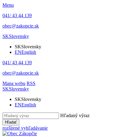
Menu
041/ 43 44 139
obec@zakopcie.sk
SK
Slovensky
SK
Slovensky
EN
English
041/ 43 44 139
obec@zakopcie.sk
Mapa webu
RSS
SK
Slovensky
SK
Slovensky
EN
English
Hľadaný výraz
Hľadať
rozšírené vyhľadávanie