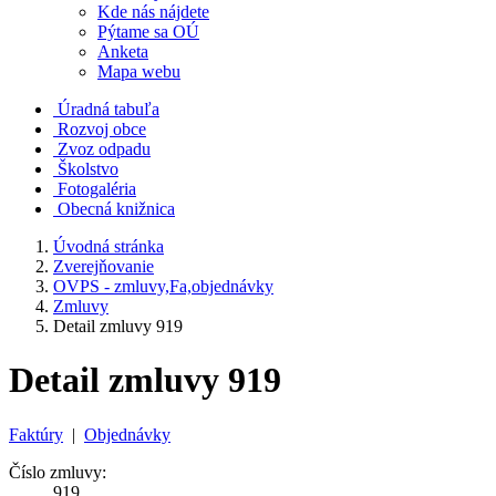
Kde nás nájdete
Pýtame sa OÚ
Anketa
Mapa webu
Úradná tabuľa
Rozvoj obce
Zvoz odpadu
Školstvo
Fotogaléria
Obecná knižnica
Úvodná stránka
Zverejňovanie
OVPS - zmluvy,Fa,objednávky
Zmluvy
Detail zmluvy 919
Detail zmluvy 919
Faktúry
|
Objednávky
Číslo zmluvy:
919