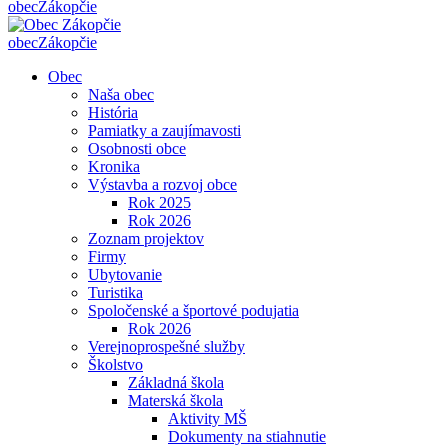
obec
Zákopčie
obec
Zákopčie
Obec
Naša obec
História
Pamiatky a zaujímavosti
Osobnosti obce
Kronika
Výstavba a rozvoj obce
Rok 2025
Rok 2026
Zoznam projektov
Firmy
Ubytovanie
Turistika
Spoločenské a športové podujatia
Rok 2026
Verejnoprospešné služby
Školstvo
Základná škola
Materská škola
Aktivity MŠ
Dokumenty na stiahnutie