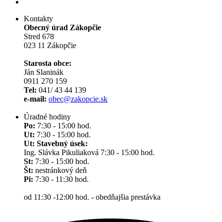
Kontakty
Obecný úrad Zákopčie
Stred 678
023 11 Zákopčie
Starosta obce:
Ján Slaninák
0911 270 159
Tel:
041/ 43 44 139
e-mail:
obec@zakopcie.sk
Úradné hodiny
Po:
7:30 - 15:00 hod.
Ut:
7:30 - 15:00 hod.
Ut: Stavebný úsek:
Ing. Slávka Pikuliaková 7:30 - 15:00 hod.
St:
7:30 - 15:00 hod.
Št:
nestránkový deň
Pi:
7:30 - 11:30 hod.
od 11:30 -12:00 hod. - obedňajšia prestávka