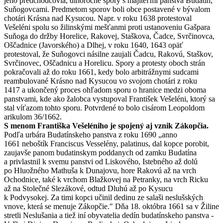
jeho predchodcovia, dlhoročné spory s majiteľmi panstva Budatín,
Suňogovcami. Predmetom sporov boli obce postavené v bývalom
chotári Krásna nad Kysucou. Napr. v roku 1638 protestoval
Vešeléni spolu so žilinskými mešťanmi proti ustanoveniu Gašpara
Suňoga do držby Horelice, Rakovej, Staškova, Čadce, Svrčinovca,
Oščadnice (Javorského) a Dlhej, v roku 1640, 1643 opäť
protestoval, že Suňogovci násilne zaujali Čadcu, Rakovú, Staškov,
Svrčinovec, Oščadnicu a Horelicu. Spory a protesty oboch strán
pokračovali až do roku 1661, kedy bolo arbitrážnymi sudcami
reambulované Krásno nad Kysucou vo svojom chotári z roku
1417 a ukončený proces ohľadom sporu o hranice medzi oboma
panstvami, kde ako žalobca vystupoval František Vešeléni, ktorý sa
stal víťazom tohto sporu. Potvrdené to bolo cisárom Leopoldom
arikulom 36/1662.
S menom Františka Vešeléniho je spojený aj vznik Zákopčia.
Podľa urbára Budatínskeho panstva z roku 1690 „anno
1661 neboštík Franciscus Vesselény, palatinus, dal kopce porobit,
zaujavše panom budatinskym poddanych od zamku Budatína
a privlastnil k svemu panstvi od Liskového, Istebného až dolů
po Hluožného Mathuša k Dunajovu, hore Rakovú až na vrch
Ochodnice, také k vrchom Blažkovej na Petranky, na vrch Ricku
až na Stolečné Slezákové, odtud Dluhú až po Kysucu
k Podvysokej. Za timi kopci učinil dedinu ze salaši neslušských
vnove, která se menuje Zákopčie." Dňa 18. októbra 1661 sa v Žiline
stretli Neslušania a tiež iní obyvatelia dedín budatínskeho panstva -