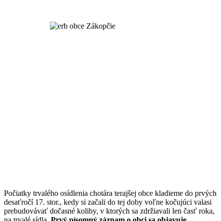
Počiatky trvalého osídlenia chotára terajšej obce kladieme do prvých
desaťročí 17. stor., kedy si začali do tej doby voľne kočujúci valasi
prebudovávať dočasné koliby, v ktorých sa zdržiavali len časť roka,
na trvalé sídla.
Prvý písomný záznam o obci sa objavuje