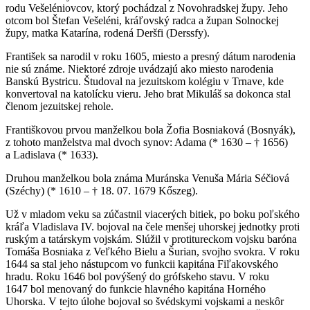
rodu Vešeléniovcov, ktorý pochádzal z Novohradskej župy. Jeho
otcom bol Štefan Vešeléni, kráľovský radca a župan Solnockej
župy, matka Katarína, rodená Deršfi (Derssfy).
František sa narodil v roku 1605, miesto a presný dátum narodenia
nie sú známe. Niektoré zdroje uvádzajú ako miesto narodenia
Banskú Bystricu. Študoval na jezuitskom kolégiu v Trnave, kde
konvertoval na katolícku vieru. Jeho brat Mikuláš sa dokonca stal
členom jezuitskej rehole.
Františkovou prvou manželkou bola Žofia Bosniaková (Bosnyák),
z tohoto manželstva mal dvoch synov: Adama (* 1630 – † 1656)
a Ladislava (* 1633).
Druhou manželkou bola známa Muránska Venuša Mária Séčiová
(Széchy) (* 1610 – † 18. 07. 1679 Kőszeg).
Už v mladom veku sa zúčastnil viacerých bitiek, po boku poľského
kráľa Vladislava IV. bojoval na čele menšej uhorskej jednotky proti
ruským a tatárskym vojskám. Slúžil v protitureckom vojsku baróna
Tomáša Bosniaka z Veľkého Bielu a Šurian, svojho svokra. V roku
1644 sa stal jeho nástupcom vo funkcii kapitána Fiľakovského
hradu. Roku 1646 bol povýšený do grófskeho stavu. V roku
1647 bol menovaný do funkcie hlavného kapitána Horného
Uhorska. V tejto úlohe bojoval so švédskymi vojskami a neskôr