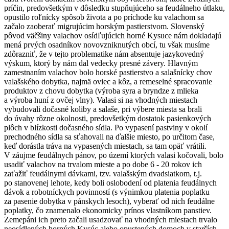
príčin, predovšetkým v dôsledku stupňujúceho sa feudálneho útlaku,
opustilo roľnícky spôsob života a po príchode ku valachom sa
začalo zaoberať migrujúcim horským pastierstvom. Slovenský
pôvod väčšiny valachov osídľujúcich horné Kysuce nám dokladajú
mená prvých osadníkov novovzniknutých obcí, tu však musíme
zdôrazniť, že v tejto problematike nám absentuje jazykovedný
výskum, ktorý by nám dal vedecky presné závery. Hlavným
zamestnaním valachov bolo horské pastierstvo a salašnícky chov
valašského dobytka, najmä oviec a kôz, a remeselné spracovanie
produktov z chovu dobytka (výroba syra a bryndze z mlieka
a výroba huní z ovčej vlny). Valasi si na vhodných miestach
vybudovali dočasné koliby a salaše, pri výbere miesta sa brali
do úvahy rôzne okolnosti, predovšetkým dostatok pasienkových
plôch v blízkosti dočasného sídla. Po vypasení pastviny v okolí
prechodného sídla sa sťahovali na ďalšie miesto, po určitom čase,
keď dorástla tráva na vypasených miestach, sa tam opäť vrátili.
V záujme feudálnych pánov, po území ktorých valasi kočovali, bolo
usadiť valachov na trvalom mieste a po dobe 6 - 20 rokov ich
zaťažiť feudálnymi dávkami, tzv. valašským dvadsiatkom, t.j.
po stanovenej lehote, kedy boli oslobodení od platenia feudálnych
dávok a robotníckych povinností (s výnimkou platenia poplatku
za pasenie dobytka v pánskych lesoch), vyberať od nich feudálne
poplatky, čo znamenalo ekonomicky prínos vlastníkom panstiev.
Zemepáni ich preto začali usadzovať na vhodných miestach trvalo
neosídlených horných Kysúc alebo opustených domoch v starších