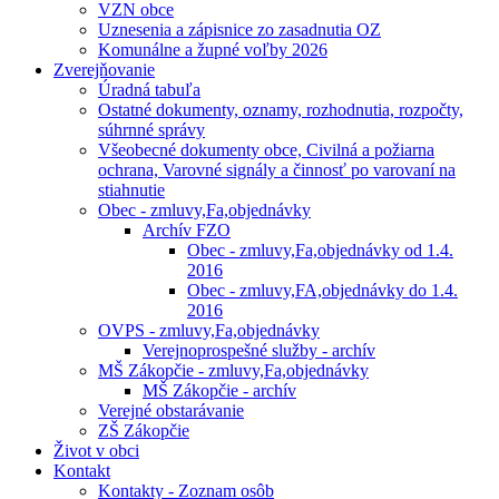
VZN obce
Uznesenia a zápisnice zo zasadnutia OZ
Komunálne a župné voľby 2026
Zverejňovanie
Úradná tabuľa
Ostatné dokumenty, oznamy, rozhodnutia, rozpočty,
súhrnné správy
Všeobecné dokumenty obce, Civilná a požiarna
ochrana, Varovné signály a činnosť po varovaní na
stiahnutie
Obec - zmluvy,Fa,objednávky
Archív FZO
Obec - zmluvy,Fa,objednávky od 1.4.
2016
Obec - zmluvy,FA,objednávky do 1.4.
2016
OVPS - zmluvy,Fa,objednávky
Verejnoprospešné služby - archív
MŠ Zákopčie - zmluvy,Fa,objednávky
MŠ Zákopčie - archív
Verejné obstarávanie
ZŠ Zákopčie
Život v obci
Kontakt
Kontakty - Zoznam osôb