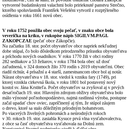
vytvorené budatínskymi valachmi bolo pririeknuté panstvu Strečno,
ktorého spoluvlastník František Vešeléni vytvoril z rozptýleného
osídlenia v roku 1661 novú obec.
V roku 1752 použila obec svoju pečať, v znaku obce bola
veverička na kríku, v rukopise nápis SIGILVM.PAGI.
ZAKOPCZAE
(pečať obce Zákopčie).
Na začiatku 18. stor. počet obyvateľov obce napriek nekľudnej
dobe stúpal, čo bolo dôsledkom prirodzeného prírastku obyvateľstva
a príchodu nových osadníkov. V roku 1770 žili v obci rodiny
282 sedliakov a 53 želiarov, v roku 1784 bola obec už dosť
zaľudnená, v 324 domoch žilo 370 rodín s 2019 obyvateľmi. Obec
riadil richtár, 4 prísažní a 4 starší, zamestnancom obce bol aj notár.
Nárast obyvateľstva v 18. stor. viedol k vzniku fary (1749), pri
ktorej vznikla cirkevná škola, v roku 1801 bol postavený nový
kostol sv. Jána Krstiteľa. Počet obyvateľov sa zvyšoval aj v prvých
desaťročiach 19. stor. Hlavným zdrojom obživy obyvateľstva bolo
málo výnosné poľnohospodárstvo, najmä rastlinná výroba, postupne
začal upadať chov oviec, zapríčinený aj tým, že stúpol záujem
o drevo, ktoré sa stalo dôležitým prírodným bohatstvom.
Po viacerých živelných pohromách a neúrodných rokoch
v 30. rokoch 19. stor. zasiahla Kysuce prvá vlna vysťahovalectva,
z obce sa časť obyvateľstva vysťahovala na Dolnú zem.
Nepriaznivé životné podmienky viedli k ďalšej vlne