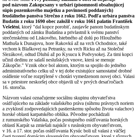
pod názvom Zakopcsany v urbári (písomnosti obsahujúcej
súpis pozemkového majetku a povinnosti poddaných)
feudálneho panstva Strečno z roku 1662. Podľa urbára panstva
Budatín z roku 1690 obec založil v roku 1661 palatín František
Vešeléni
, ktorý "dal kopce porobiť, zaujavše panom budatínskym
poddaných od zámku Budatína a privlastnil k svému panství
strečenskému od Liskového, Istebného až dolú po Hloužného
Mathuša k Dunajovu, hore Rakovkú až na vrch Ochodnice, také
vrchom k Blaškovej na Petranky, na vrch Ricku až na Stolečné
Slezákové, odtud Dluhú až po Kysucu k Podvysokej. Za timi kopci
učinil dedinu ze salaší neslušských vnove, která se menuje
Zákopčie." Vznik obce bol aktom, ktorým sa spojilo do jedného
administratívneho celku už v tej dobe existujúce samostatné drobné
osídlenie voľne rozptýlené v chotári vymedzenom novej obci. Valasi
sa v priestore neskoršej obce objavili už v prvých desaťročiach
16. storočia.
Názvom valasi označujeme sociálnu skupinu obyvateľstva
osídľujúceho na základe valašského práva (súhrnu právnych noriem
a zvyklostí zodpovedajúcich pastierskemu spôsobu života valachov)
horské oblasti karpatského oblúka. Pôvodne pochádzali
z rumunského Valašska, počas postupného osídľovania horských
oblastí Karpát sa zmiešali najskôr s rusínskym obyvateľstvom,
v 16. a 17. stor. počas osídľovania Kysúc boli už valasi z väčšej
časti tvorení domácim slovenským obyvateľstvom, ktoré z rôznych