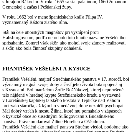
s Jurajom Rákocim. V roku 1655 sa stal palatínom, 1660 županom
Gemerskej a začas i Peštianskej župy.
V roku 1662 bol v mene španielskeho kráľa Filipa IV.
vyznamenaný Rádom zlatého rúna.
Stál na čele uhorských magnátov pri vystúpení proti
Habsburgovcom, podľa neho bolo toto hnutie nazvané Vešeléniho
sprisahanie. Zomrel však skôr, ako mohol svoje zámery realizovať,
a skôr, ako bola činnosť skupiny odhalená.
FRANTIŠEK VEŠELÉNI
A
KYSUCE
František Vešeléni, majiteľ Strečnianského panstva v 17. storočí, bol
významný magnát svojej doby a časť jeho života bola spojená aj
s Kysucami. Bol manželom Žofie Bošňákovej, ktorej neporušené
telo nájdené v hradnej krypte Strečnianskeho hradu a vystavené
v Loretánskej kaplnkej farského kostola v Tepličke nad Váhom
pretrvalo stáročia, až kým ho v nedávnej dobe nezničil psychopat.
Mal dobrý vzťah k mestu Žilina, ktoré mu pomáhalo v zápasoch
o kysucké obce so susednými Suňogovcami z Budatínskeho
panstva. Práve on daroval Žiline Horelicu a Oščadnicu.
František Vešeléni ako majiteľ panstva Strečno viedol, podobne ako