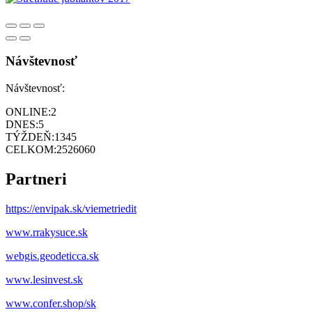
Návštevnosť
Návštevnosť:
ONLINE:
2
DNES:
5
TÝŽDEŇ:
1345
CELKOM:
2526060
Partneri
https://envipak.sk/viemetriedit
www.rrakysuce.sk
webgis.geodeticca.sk
www.lesinvest.sk
www.confer.shop/sk