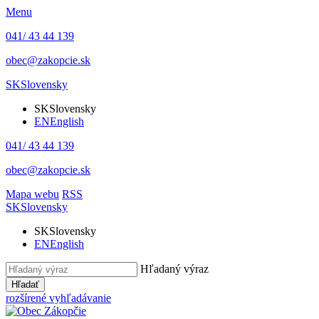
Menu
041/ 43 44 139
obec@zakopcie.sk
SK
Slovensky
SK
Slovensky
EN
English
041/ 43 44 139
obec@zakopcie.sk
Mapa webu
RSS
SK
Slovensky
SK
Slovensky
EN
English
Hľadaný výraz
Hľadať
rozšírené vyhľadávanie