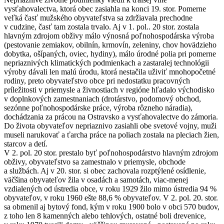
vysťahovalectva, ktorá obec zasiahla na konci 19. stor. Pomerne
veľká časť mužského obyvateľstva sa zdržiavala prechodne
v cudzine, časť tam zostala trvalo. Aj v 1. pol.. 20 stor. zostala
hlavným zdrojom obživy málo výnosná poľnohospodárska výroba
(pestovanie zemiakov, obilnín, krmovín, zeleniny, chov hovädzieho
dobytka, ošípaných, oviec, hydiny), málo úrodné polia pri pomerne
nepriaznivých klimatických podmienkach a zastaralej technológii
výroby dávali len malú úrodu, ktorá nestačila uživiť mnohopočetné
rodiny, preto obyvateľstvo obce pri nedostatku pracovných
príležitosti v priemysle a živnostiach v regióne hľadalo východisko
v doplnkových zamestnaniach (drotárstvo, podomový obchod,
sezónne poľnohospodárske práce, výroba rôzneho náradia),
dochádzania za prácou na Ostravsko a vysťahovalectve do zámoria.
Do života obyvateľov nepriaznivo zasiahli obe svetové vojny, muži
museli narukovať a ťarcha práce na poliach zostala na pleciach žien,
starcov a detí.
V 2. pol. 20 stor. prestalo byť poľnohospodárstvo hlavným zdrojom
obživy, obyvateľstvo sa zamestnalo v priemysle, obchode
a službách. Aj v 20. stor. si obec zachovala rozptýlené osídlenie,
väčšina obyvateľov žila v osadách a samotách, viac-menej
vzdialených od ústredia obce, v roku 1929 žilo mimo ústredia 94 %
obyvateľov, v roku 1960 ešte 88,6 % obyvateľov. V 2. pol. 20. stor.
sa obmenil aj bytový fond, kým v roku 1900 bolo v obci 570 budov,
z toho len 8 kamenných alebo tehlových, ostatné boli drevenice,