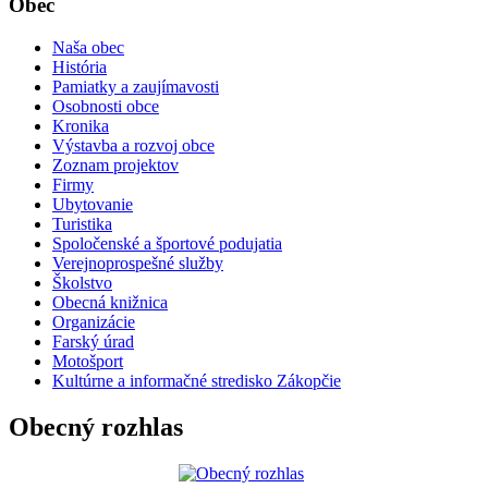
Obec
Naša obec
História
Pamiatky a zaujímavosti
Osobnosti obce
Kronika
Výstavba a rozvoj obce
Zoznam projektov
Firmy
Ubytovanie
Turistika
Spoločenské a športové podujatia
Verejnoprospešné služby
Školstvo
Obecná knižnica
Organizácie
Farský úrad
Motošport
Kultúrne a informačné stredisko Zákopčie
Obecný rozhlas