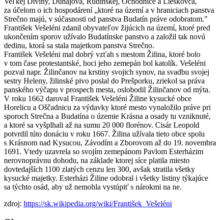
Veľkej Diviny, Dunajova, Rudinskej, Ochodnice a Lieskovca,
za účelom o ich hospodárení „ktoré na území a v hraniciach panstva
Strečno majú, v súčasnosti od panstva Budatín práve odobratom."
František Vešeléni zdanil obyvateľov žijúcich na území, ktoré pred
ukončením sporov užívalo Budatínske panstvo a založil tak novú
dedinu, ktorá sa stala majetkom panstva Strečno.
František Vešeléni mal dobrý vzťah s mestom Žilina, ktoré bolo
v tom čase protestantské, hoci jeho zemepán bol katolík. Vešeléni
pozval napr. Žilinčanov na krstiny svojich synov, na svadbu svojej
sestry Heleny, žilinské pivo poslal do Prešporku, zriekol sa práva
panského výčapu v prospech mesta, oslobodil Žilinčanov od mýta.
V roku 1662 daroval František Vešeléni Žiline kysucké obce
Horelicu a Oščadnicu za výdavky ktoré mesto vynaložilo práve pri
sporoch Strečna a Budatína o územie Krásna a osady tu vzniknuté,
a ktoré sa vyšplhali až na sumu 20 000 florénov. Cisár Leopold
potvrdil túto donáciu v roku 1667. Žilina užívala tieto obce spolu
s Krásnom nad Kysucou, Závodím a Zborovom až do 19. novembra
1691. Vtedy uzavrela so svojím zemepánom Pavlom Esterházim
nerovnoprávnu dohodu, na základe ktorej síce platila miesto
dovtedajších 1100 zlatých cenzu len 300, avšak stratila všetky
kysucké majetky. Esterházi Žiline odobral i všetky listiny týkajúce
sa týchto osád, aby už nemohla vystúpiť s nárokmi na ne.
zdroj:
https://sk.wikipedia.org/wiki/František_Vešeléni