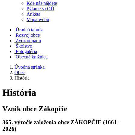
Kde nás nájdete
Pýtame sa OÚ
Anketa
Mapa webu
Úradná tabuľa
Rozvoj obce
Zvoz odpadu
Školstvo
Fotogaléria
Obecná knižnica
Úvodná stránka
Obec
História
História
Vznik obce Zákopčie
365. výročie založenia obce ZÁKOPČIE (1661 -
2026)