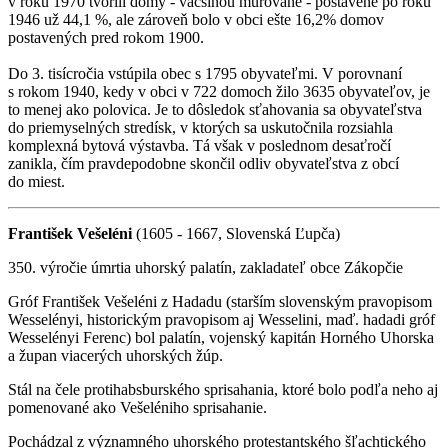
v roku 1970 tvorili domy - väčšinou murované - postavené po roku
1946 už 44,1 %, ale zároveň bolo v obci ešte 16,2% domov
postavených pred rokom 1900.
Do 3. tisícročia vstúpila obec s 1795 obyvateľmi. V porovnaní
s rokom 1940, kedy v obci v 722 domoch žilo 3635 obyvateľov, je
to menej ako polovica. Je to dôsledok sťahovania sa obyvateľstva
do priemyselných stredísk, v ktorých sa uskutočnila rozsiahla
komplexná bytová výstavba. Tá však v poslednom desaťročí
zanikla, čím pravdepodobne skončil odliv obyvateľstva z obcí
do miest.
František Vešeléni
(1605 - 1667, Slovenská Ľupča)
350. výročie úmrtia uhorský palatín, zakladateľ obce Zákopčie
Gróf František Vešeléni z Hadadu (starším slovenským pravopisom
Wesselényi, historickým pravopisom aj Wesselini, maď. hadadi gróf
Wesselényi Ferenc) bol palatín, vojenský kapitán Horného Uhorska
a župan viacerých uhorských žúp.
Stál na čele protihabsburského sprisahania, ktoré bolo podľa neho aj
pomenované ako Vešeléniho sprisahanie.
Pochádzal z významného uhorského protestantského šľachtického