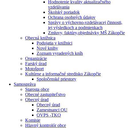
Hodnotenie kvality aktualizačného
vzdelávania
Školský poriadok
Ochrana osobných údajov
Správy o výchovno-vzdelávacej činnosti,
jej výsledkoch a podmienkach
Zmluvy, faktúry,objednávky MŠ Zákopčie
Obecná knižnica
Podujatia v knižnici
Nové knihy
Zoznam vyradených kníh
Organizácie
Farský úrad
Motošport
Kultúrne a informačné stredisko Zákopčie
Spoločenské priestory
Samospráva
Starosta obce
Obecné zastupiteľstvo
Obecný úrad
Obecný úrad
Zamestnanci OU
OVPS -TKO
Komisie
Hlavný kontrolór obce