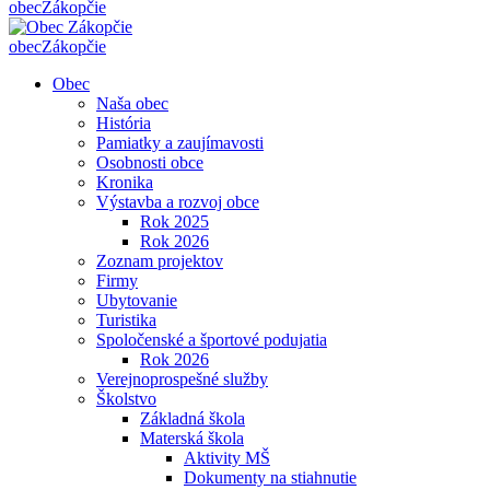
obec
Zákopčie
obec
Zákopčie
Obec
Naša obec
História
Pamiatky a zaujímavosti
Osobnosti obce
Kronika
Výstavba a rozvoj obce
Rok 2025
Rok 2026
Zoznam projektov
Firmy
Ubytovanie
Turistika
Spoločenské a športové podujatia
Rok 2026
Verejnoprospešné služby
Školstvo
Základná škola
Materská škola
Aktivity MŠ
Dokumenty na stiahnutie