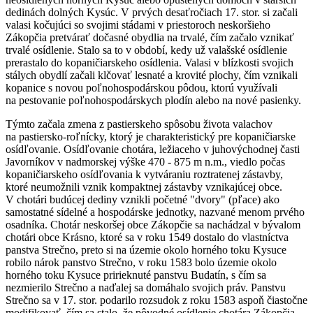
dedinách dolných Kysúc. V prvých desaťročiach 17. stor. si začali
valasi kočujúci so svojimi stádami v priestoroch neskoršieho
Zákopčia pretvárať dočasné obydlia na trvalé, čím začalo vznikať
trvalé osídlenie. Stalo sa to v období, kedy už valašské osídlenie
prerastalo do kopaničiarskeho osídlenia. Valasi v blízkosti svojich
stálych obydlí začali klčovať lesnaté a krovité plochy, čím vznikali
kopanice s novou poľnohospodárskou pôdou, ktorú využívali
na pestovanie poľnohospodárskych plodín alebo na nové pasienky.
Týmto začala zmena z pastierskeho spôsobu života valachov
na pastiersko-roľnícky, ktorý je charakteristický pre kopaničiarske
osídľovanie. Osídľovanie chotára, ležiaceho v juhovýchodnej časti
Javorníkov v nadmorskej výške 470 - 875 m n.m., viedlo počas
kopaničiarskeho osídľovania k vytváraniu roztratenej zástavby,
ktoré neumožnili vznik kompaktnej zástavby vznikajúcej obce.
V chotári budúcej dediny vznikli početné "dvory" (pľace) ako
samostatné sídelné a hospodárske jednotky, nazvané menom prvého
osadníka. Chotár neskoršej obce Zákopčie sa nachádzal v bývalom
chotári obce Krásno, ktoré sa v roku 1549 dostalo do vlastníctva
panstva Strečno, preto si na územie okolo horného toku Kysuce
robilo nárok panstvo Strečno, v roku 1583 bolo územie okolo
horného toku Kysuce pririeknuté panstvu Budatín, s čím sa
nezmierilo Strečno a naďalej sa domáhalo svojich práv. Panstvu
Strečno sa v 17. stor. podarilo rozsudok z roku 1583 aspoň čiastočne
modifikovať, čím sa stalo, že pôvodné osídlenie chotára Zákopčia