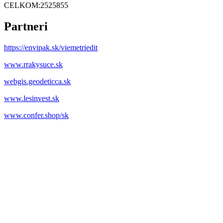
CELKOM:
2525855
Partneri
https://envipak.sk/viemetriedit
www.rrakysuce.sk
webgis.geodeticca.sk
www.lesinvest.sk
www.confer.shop/sk