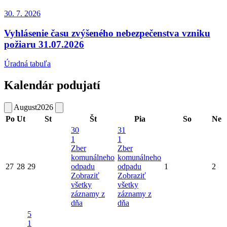
30. 7.
2026
Vyhlásenie času zvýšeného nebezpečenstva vzniku
požiaru 31.07.2026
Úradná tabuľa
Kalendár podujatí
August
2026
Po
Ut
St
Št
Pia
So
Ne
30
31
1
1
Zber
Zber
komunálneho
komunálneho
27
28
29
odpadu
odpadu
1
2
Zobraziť
Zobraziť
všetky
všetky
záznamy z
záznamy z
dňa
dňa
5
1