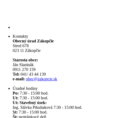
Kontakty
Obecný úrad Zákopčie
Stred 678
023 11 Zákopčie
Starosta obce:
Ján Slaninák
0911 270 159
Tel:
041/ 43 44 139
e-mail:
obec@zakopcie.sk
Úradné hodiny
Po:
7:30 - 15:00 hod.
Ut:
7:30 - 15:00 hod.
Ut: Stavebný úsek:
Ing. Slávka Pikuliaková 7:30 - 15:00 hod.
St:
7:30 - 15:00 hod.
Št:
nestránkový deň