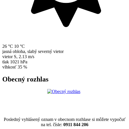
26 °C
10 °C
jasná obloha, slabý severný vietor
vietor
S
,
2.13 m/s
tlak
1021 hPa
vlhkosť
35 %
Obecný rozhlas
Posledný vyhlásený oznam v obecnom rozhlase si môžete vypočuť
na tel. čísle:
0911 844 206