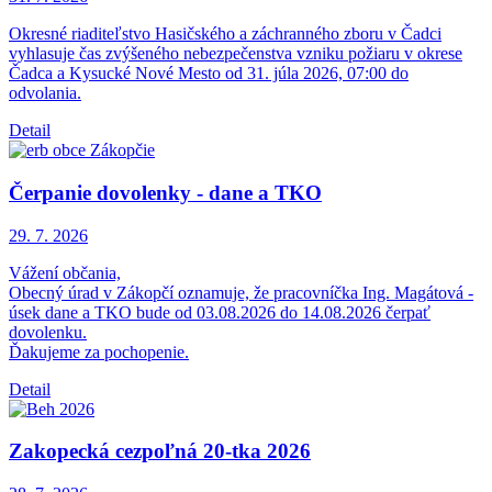
Okresné riaditeľstvo Hasičského a záchranného zboru v Čadci
vyhlasuje čas zvýšeného nebezpečenstva vzniku požiaru v okrese
Čadca a Kysucké Nové Mesto od 31. júla 2026, 07:00 do
odvolania.
Detail
Čerpanie dovolenky - dane a TKO
29. 7.
2026
Vážení občania,
Obecný úrad v Zákopčí oznamuje, že pracovníčka Ing. Magátová -
úsek dane a TKO bude od 03.08.2026 do 14.08.2026 čerpať
dovolenku.
Ďakujeme za pochopenie.
Detail
Zakopecká cezpoľná 20-tka 2026