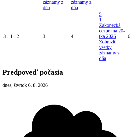
záznamy z
záznamy z
dňa
dňa
5
1
Zakopecká
cezpoľná 20-
31
1
2
3
4
tka 2026
6
Zobraziť
všetky
záznamy z
dňa
Predpoveď počasia
dnes, štvrtok 6. 8. 2026