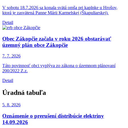
V sobotu 18.7.2026 sa konala svätá omša pri kaplnke u Hrošov,
ktorá je zasvätená Panne Márii Karmelskej (Škapuliarskej).
Detail
Obec Zákopčie začala v roku 2026 obstarávať
územný plán obce Zákopčie
7. 7.
2026
Táto povinnosť obci vyplýva zo zákona o územnom plánovaní
200/2022 Z.z.
Detail
Úradná tabuľa
5. 8.
2026
Oznámenie o prerušení distribúcie elektriny
14.09.2026