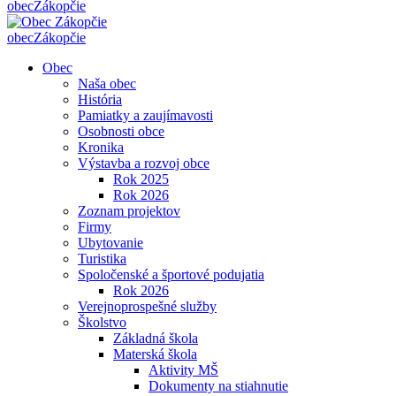
obec
Zákopčie
obec
Zákopčie
Obec
Naša obec
História
Pamiatky a zaujímavosti
Osobnosti obce
Kronika
Výstavba a rozvoj obce
Rok 2025
Rok 2026
Zoznam projektov
Firmy
Ubytovanie
Turistika
Spoločenské a športové podujatia
Rok 2026
Verejnoprospešné služby
Školstvo
Základná škola
Materská škola
Aktivity MŠ
Dokumenty na stiahnutie