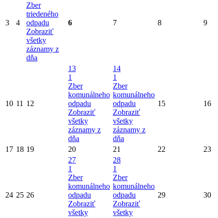
Zber
triedeného
3
4
odpadu
6
7
8
9
Zobraziť
všetky
záznamy z
dňa
13
14
1
1
Zber
Zber
komunálneho
komunálneho
10
11
12
odpadu
odpadu
15
16
Zobraziť
Zobraziť
všetky
všetky
záznamy z
záznamy z
dňa
dňa
17
18
19
20
21
22
23
27
28
1
1
Zber
Zber
komunálneho
komunálneho
24
25
26
odpadu
odpadu
29
30
Zobraziť
Zobraziť
všetky
všetky