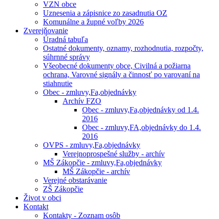
VZN obce
Uznesenia a zápisnice zo zasadnutia OZ
Komunálne a župné voľby 2026
Zverejňovanie
Úradná tabuľa
Ostatné dokumenty, oznamy, rozhodnutia, rozpočty,
súhrnné správy
Všeobecné dokumenty obce, Civilná a požiarna
ochrana, Varovné signály a činnosť po varovaní na
stiahnutie
Obec - zmluvy,Fa,objednávky
Archív FZO
Obec - zmluvy,Fa,objednávky od 1.4.
2016
Obec - zmluvy,FA,objednávky do 1.4.
2016
OVPS - zmluvy,Fa,objednávky
Verejnoprospešné služby - archív
MŠ Zákopčie - zmluvy,Fa,objednávky
MŠ Zákopčie - archív
Verejné obstarávanie
ZŠ Zákopčie
Život v obci
Kontakt
Kontakty - Zoznam osôb