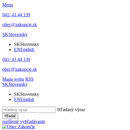
Menu
041/ 43 44 139
obec@zakopcie.sk
SK
Slovensky
SK
Slovensky
EN
English
041/ 43 44 139
obec@zakopcie.sk
Mapa webu
RSS
SK
Slovensky
SK
Slovensky
EN
English
Hľadaný výraz
Hľadať
rozšírené vyhľadávanie