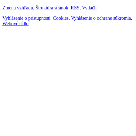
Zmena vzhľadu
,
Štruktúra stránok
,
RSS
,
Vytlačiť
Vyhlásenie o prístupnosti
,
Cookies
,
Vyhlásenie o ochrane súkromia
,
Webové sídlo