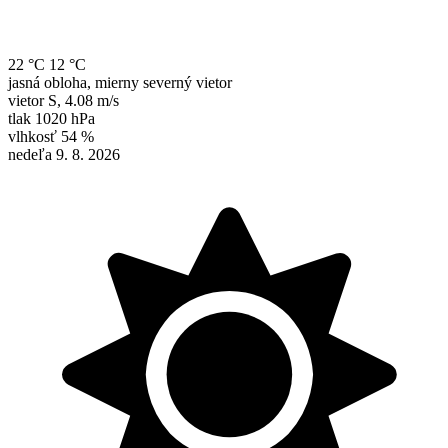
22 °C
12 °C
jasná obloha, mierny severný vietor
vietor
S
,
4.08 m/s
tlak
1020 hPa
vlhkosť
54 %
nedeľa 9. 8. 2026