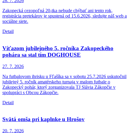
28. 7.
2026
Zakopecká cezopoľná 20-tka nebude chýbať ani tento rok,
registrácia pretekárov je spustená od 15.6.2026, sledujte náš web a
sociálne siete.
Detail
Víťazom jubilejného 5. ročníka Zakopeckého
pohára sa stal tím DOGHOUSE
27. 7.
2026
Na futbalovom ihrisku u Fľašíka sa v sobotu 25.7.2026 uskutočnil
jubilejný 5. ročník amatérskeho turnaja v malom futbale o
Zakopecký pohár, ktorý zorganizovala TJ Slávia Zákopčie v
spolupráci s Obcou Zákopčie.
Detail
Svätá omša pri kaplnke u Hrošov
20. 7.
2026