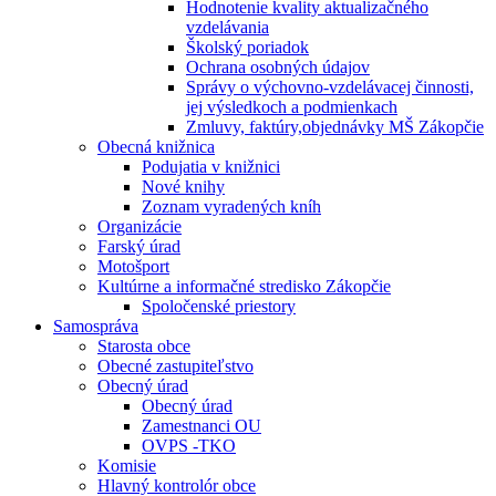
Hodnotenie kvality aktualizačného
vzdelávania
Školský poriadok
Ochrana osobných údajov
Správy o výchovno-vzdelávacej činnosti,
jej výsledkoch a podmienkach
Zmluvy, faktúry,objednávky MŠ Zákopčie
Obecná knižnica
Podujatia v knižnici
Nové knihy
Zoznam vyradených kníh
Organizácie
Farský úrad
Motošport
Kultúrne a informačné stredisko Zákopčie
Spoločenské priestory
Samospráva
Starosta obce
Obecné zastupiteľstvo
Obecný úrad
Obecný úrad
Zamestnanci OU
OVPS -TKO
Komisie
Hlavný kontrolór obce