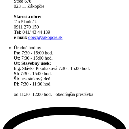
Stred 678
023 11 Zákopčie
Starosta obce:
Ján Slaninák
0911 270 159
Tel:
041/ 43 44 139
e-mail:
obec@zakopcie.sk
Úradné hodiny
Po:
7:30 - 15:00 hod.
Ut:
7:30 - 15:00 hod.
Ut: Stavebný úsek:
Ing. Slávka Pikuliaková 7:30 - 15:00 hod.
St:
7:30 - 15:00 hod.
Št:
nestránkový deň
Pi:
7:30 - 11:30 hod.
od 11:30 -12:00 hod. - obedňajšia prestávka