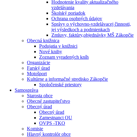
Hodnotenie kvality aktualizačného
vzdelávania
Školský poriadok
Ochrana osobných údajov
Správy o výchovno-vzdelávacej činnosti,
jej výsledkoch a podmienkach
Zmluvy, faktúry,objednávky MŠ Zákopčie
Obecná knižnica
Podujatia v knižnici
Nové knihy
Zoznam vyradených kníh
Organizácie
Farský úrad
Motošport
Kultúrne a informačné stredisko Zákopčie
Spoločenské priestory
Samospráva
Starosta obce
Obecné zastupiteľstvo
Obecný úrad
Obecný úrad
Zamestnanci OU
OVPS -TKO
Komisie
Hlavný kontrolór obce