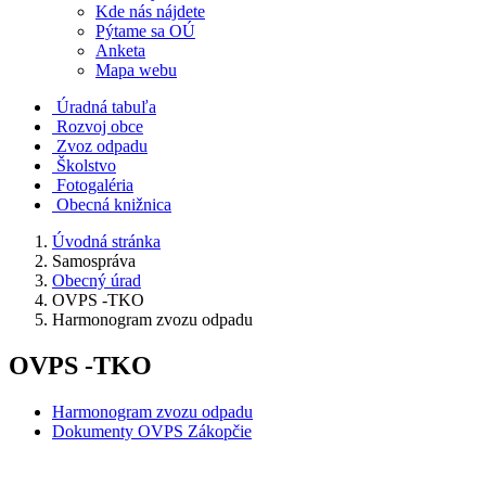
Kde nás nájdete
Pýtame sa OÚ
Anketa
Mapa webu
Úradná tabuľa
Rozvoj obce
Zvoz odpadu
Školstvo
Fotogaléria
Obecná knižnica
Úvodná stránka
Samospráva
Obecný úrad
OVPS -TKO
Harmonogram zvozu odpadu
OVPS -TKO
Harmonogram zvozu odpadu
Dokumenty OVPS Zákopčie