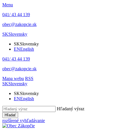
Menu
041/ 43 44 139
obec@zakopcie.sk
SK
Slovensky
SK
Slovensky
EN
English
041/ 43 44 139
obec@zakopcie.sk
Mapa webu
RSS
SK
Slovensky
SK
Slovensky
EN
English
Hľadaný výraz
Hľadať
rozšírené vyhľadávanie