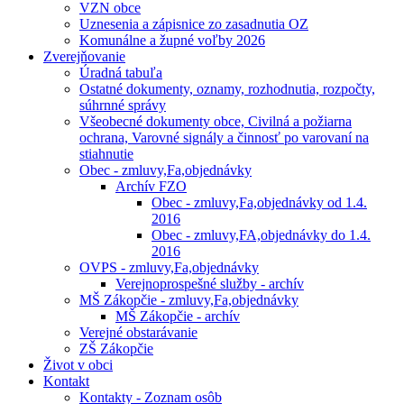
VZN obce
Uznesenia a zápisnice zo zasadnutia OZ
Komunálne a župné voľby 2026
Zverejňovanie
Úradná tabuľa
Ostatné dokumenty, oznamy, rozhodnutia, rozpočty,
súhrnné správy
Všeobecné dokumenty obce, Civilná a požiarna
ochrana, Varovné signály a činnosť po varovaní na
stiahnutie
Obec - zmluvy,Fa,objednávky
Archív FZO
Obec - zmluvy,Fa,objednávky od 1.4.
2016
Obec - zmluvy,FA,objednávky do 1.4.
2016
OVPS - zmluvy,Fa,objednávky
Verejnoprospešné služby - archív
MŠ Zákopčie - zmluvy,Fa,objednávky
MŠ Zákopčie - archív
Verejné obstarávanie
ZŠ Zákopčie
Život v obci
Kontakt
Kontakty - Zoznam osôb