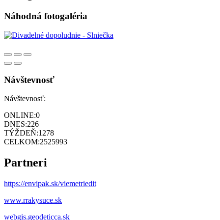
Náhodná fotogaléria
Návštevnosť
Návštevnosť:
ONLINE:
0
DNES:
226
TÝŽDEŇ:
1278
CELKOM:
2525993
Partneri
https://envipak.sk/viemetriedit
www.rrakysuce.sk
webgis.geodeticca.sk