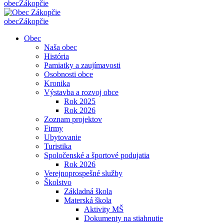
obec
Zákopčie
obec
Zákopčie
Obec
Naša obec
História
Pamiatky a zaujímavosti
Osobnosti obce
Kronika
Výstavba a rozvoj obce
Rok 2025
Rok 2026
Zoznam projektov
Firmy
Ubytovanie
Turistika
Spoločenské a športové podujatia
Rok 2026
Verejnoprospešné služby
Školstvo
Základná škola
Materská škola
Aktivity MŠ
Dokumenty na stiahnutie