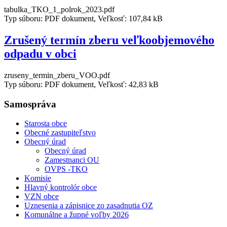
tabulka_TKO_1_polrok_2023.pdf
Typ súboru: PDF dokument, Veľkosť: 107,84 kB
Zrušený termín zberu veľkoobjemového
odpadu v obci
zruseny_termin_zberu_VOO.pdf
Typ súboru: PDF dokument, Veľkosť: 42,83 kB
Samospráva
Starosta obce
Obecné zastupiteľstvo
Obecný úrad
Obecný úrad
Zamestnanci OU
OVPS -TKO
Komisie
Hlavný kontrolór obce
VZN obce
Uznesenia a zápisnice zo zasadnutia OZ
Komunálne a župné voľby 2026