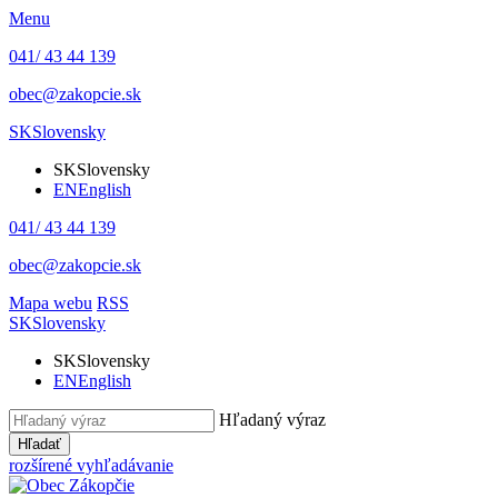
Menu
041/ 43 44 139
obec@zakopcie.sk
SK
Slovensky
SK
Slovensky
EN
English
041/ 43 44 139
obec@zakopcie.sk
Mapa webu
RSS
SK
Slovensky
SK
Slovensky
EN
English
Hľadaný výraz
Hľadať
rozšírené vyhľadávanie