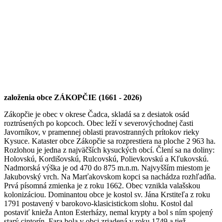
založenia obce ZÁKOPČIE (1661 - 2026)
Zákopčie je obec v okrese Čadca, skladá sa z desiatok osád
roztrúsených po kopcoch. Obec leží v severovýchodnej časti
Javorníkov, v pramennej oblasti pravostranných prítokov rieky
Kysuce. Kataster obce Zákopčie sa rozprestiera na ploche 2 963 ha.
Rozlohou je jedna z najväčších kysuckých obcí. Člení sa na doliny:
Holovskú, Kordišovskú, Rulcovskú, Polievkovskú a Kľukovskú.
Nadmorská výška je od 470 do 875 m.n.m. Najvyšším miestom je
Jakubovský vrch. Na Marťakovskom kopci sa nachádza rozhľadňa.
Prvá písomná zmienka je z roku 1662. Obec vznikla valašskou
kolonizáciou. Dominantou obce je kostol sv. Jána Krstiteľa z roku
1791 postavený v barokovo-klasicistickom slohu. Kostol dal
postaviť knieža Anton Esterházy, nemal krypty a bol s ním spojený
starý cintorín. Fara bola v obci zriadená v roku 1749 a tiež