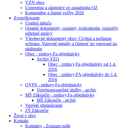
VZN obce
Uznesenia a zápisnice zo zasadnutia OZ
Komunálne a župné voľby 2026
Zverejňovanie
Úradná tabuľa
Ostatné dokumenty, oznamy, rozhodnutia, rozpočty,
súhrnné správy
Všeobecné dokumenty obce, Civilná a požiarna
ochrana, Varovné signály a činnosť po varovaní na
stiahnutie
Obec - zmluvy,Fa,objednávky
Archív FZO
Obec - zmluvy,Fa,objednávky od 1.4.
2016
Obec - zmluvy,FA,objednávky do 1.4.
2016
OVPS - zmluvy,Fa,objednávky
Verejnoprospešné služby - archív
MŠ Zákopčie - zmluvy,Fa,objednávky
MŠ Zákopčie - archív
Verejné obstarávanie
ZŠ Zákopčie
Život v obci
Kontakt
Kontakty - Zoznam osôb