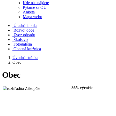
Kde nás nájdete
Pýtame sa OÚ
Anketa
Mapa webu
Úradná tabuľa
Rozvoj obce
Zvoz odpadu
Školstvo
Fotogaléria
Obecná knižnica
Úvodná stránka
Obec
Obec
365. výročie