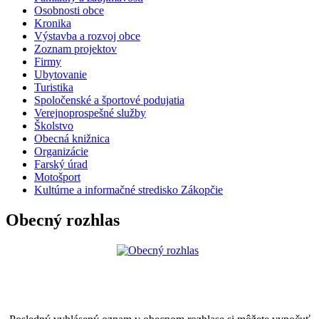
Osobnosti obce
Kronika
Výstavba a rozvoj obce
Zoznam projektov
Firmy
Ubytovanie
Turistika
Spoločenské a športové podujatia
Verejnoprospešné služby
Školstvo
Obecná knižnica
Organizácie
Farský úrad
Motošport
Kultúrne a informačné stredisko Zákopčie
Obecný rozhlas