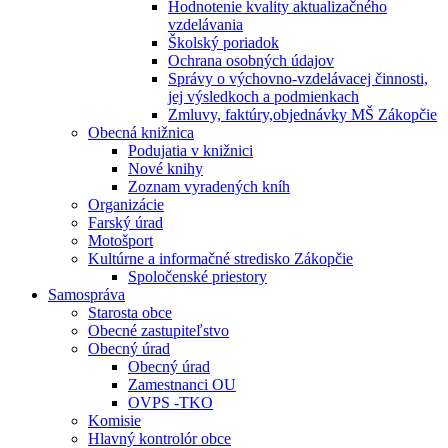
Hodnotenie kvality aktualizačného
vzdelávania
Školský poriadok
Ochrana osobných údajov
Správy o výchovno-vzdelávacej činnosti,
jej výsledkoch a podmienkach
Zmluvy, faktúry,objednávky MŠ Zákopčie
Obecná knižnica
Podujatia v knižnici
Nové knihy
Zoznam vyradených kníh
Organizácie
Farský úrad
Motošport
Kultúrne a informačné stredisko Zákopčie
Spoločenské priestory
Samospráva
Starosta obce
Obecné zastupiteľstvo
Obecný úrad
Obecný úrad
Zamestnanci OU
OVPS -TKO
Komisie
Hlavný kontrolór obce