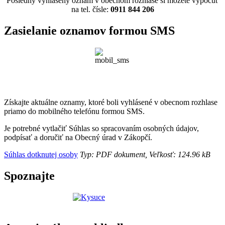
Posledný vyhlásený oznam v obecnom rozhlase si môžete vypočuť
na tel. čísle:
0911 844 206
Zasielanie oznamov formou SMS
Získajte aktuálne oznamy, ktoré boli vyhlásené v obecnom rozhlase
priamo do mobilného telefónu formou SMS.
Je potrebné vytlačiť Súhlas so spracovaním osobných údajov,
podpísať a doručiť na Obecný úrad v Zákopčí.
Súhlas dotknutej osoby
Typ: PDF dokument, Veľkosť: 124.96 kB
Spoznajte