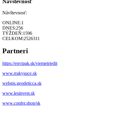
Návštevnosť
Návštevnosť:
ONLINE:
1
DNES:
256
TÝŽDEŇ:
1596
CELKOM:
2526311
Partneri
https://envipak.sk/viemetriedit
www.rrakysuce.sk
webgis.geodeticca.sk
www.lesinvest.sk
www.confer.shop/sk