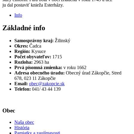
ju dal postaviť knieža Esterházy.
Info
Základné info
Samosprávny kraj:
Žilinský
Okres:
Čadca
Región:
Kysuce
Počet obyvateľov:
1715
Rozloha:
2963 ha
Prvá písomná zmienka:
v roku 1662
Adresa obecného úradu:
Obecný úrad Zákopčie, Stred
678, 023 11 Zákopčie
Email:
obec@zakopcie.sk
Telefon:
041/ 43 44 139
Obec
Naša obec
História
Pamiatky a zaujímavosti