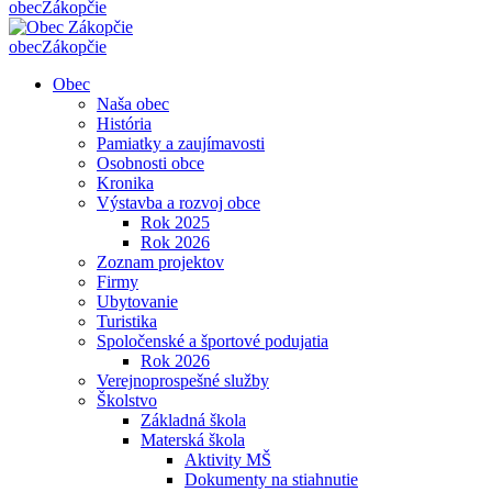
obec
Zákopčie
obec
Zákopčie
Obec
Naša obec
História
Pamiatky a zaujímavosti
Osobnosti obce
Kronika
Výstavba a rozvoj obce
Rok 2025
Rok 2026
Zoznam projektov
Firmy
Ubytovanie
Turistika
Spoločenské a športové podujatia
Rok 2026
Verejnoprospešné služby
Školstvo
Základná škola
Materská škola
Aktivity MŠ
Dokumenty na stiahnutie