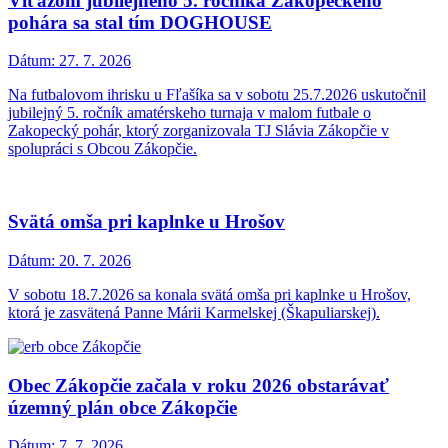
Víťazom jubilejného 5. ročníka Zakopeckého
pohára sa stal tím DOGHOUSE
Dátum:
27. 7. 2026
Na futbalovom ihrisku u Fľašíka sa v sobotu 25.7.2026 uskutočnil
jubilejný 5. ročník amatérskeho turnaja v malom futbale o
Zakopecký pohár, ktorý zorganizovala TJ Slávia Zákopčie v
spolupráci s Obcou Zákopčie.
Svätá omša pri kaplnke u Hrošov
Dátum:
20. 7. 2026
V sobotu 18.7.2026 sa konala svätá omša pri kaplnke u Hrošov,
ktorá je zasvätená Panne Márii Karmelskej (Škapuliarskej).
Obec Zákopčie začala v roku 2026 obstarávať
územný plán obce Zákopčie
Dátum:
7. 7. 2026