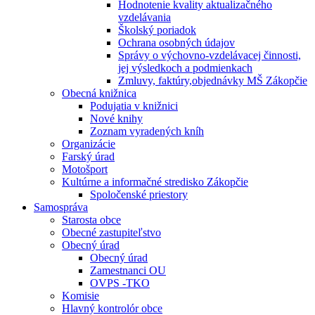
Hodnotenie kvality aktualizačného
vzdelávania
Školský poriadok
Ochrana osobných údajov
Správy o výchovno-vzdelávacej činnosti,
jej výsledkoch a podmienkach
Zmluvy, faktúry,objednávky MŠ Zákopčie
Obecná knižnica
Podujatia v knižnici
Nové knihy
Zoznam vyradených kníh
Organizácie
Farský úrad
Motošport
Kultúrne a informačné stredisko Zákopčie
Spoločenské priestory
Samospráva
Starosta obce
Obecné zastupiteľstvo
Obecný úrad
Obecný úrad
Zamestnanci OU
OVPS -TKO
Komisie
Hlavný kontrolór obce