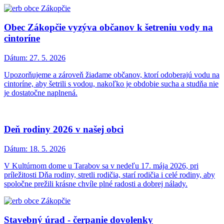
Obec Zákopčie vyzýva občanov k šetreniu vody na
cintoríne
Dátum:
27. 5. 2026
Upozorňujeme a zároveň žiadame občanov, ktorí odoberajú vodu na
cintoríne, aby šetrili s vodou, nakoľko je obdobie sucha a studňa nie
je dostatočne naplnená.
Deň rodiny 2026 v našej obci
Dátum:
18. 5. 2026
V Kultúrnom dome u Tarabov sa v nedeľu 17. mája 2026, pri
príležitosti Dňa rodiny, stretli rodičia, starí rodičia i celé rodiny, aby
spoločne prežili krásne chvíle plné radosti a dobrej nálady.
Stavebný úrad - čerpanie dovolenky