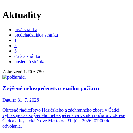
Aktuality
prvá stránka
predchádzajúca stránka
1
2
3
ďalšia stránka
posledná stránka
Zobrazené
1
-
70
z 780
Zvýšené nebezpečenstvo vzniku požiaru
Dátum:
31. 7. 2026
Okresné riaditeľstvo Hasičského a záchranného zboru v Čadci
vyhlasuje čas zvýšeného nebezpečenstva vzniku požiaru v okrese
Čadca a Kysucké Nové Mesto od 31. júla 2026, 07:00 do
odvolania.