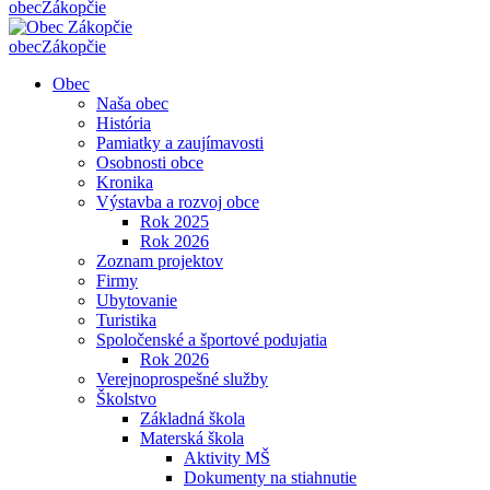
obec
Zákopčie
obec
Zákopčie
Obec
Naša obec
História
Pamiatky a zaujímavosti
Osobnosti obce
Kronika
Výstavba a rozvoj obce
Rok 2025
Rok 2026
Zoznam projektov
Firmy
Ubytovanie
Turistika
Spoločenské a športové podujatia
Rok 2026
Verejnoprospešné služby
Školstvo
Základná škola
Materská škola
Aktivity MŠ
Dokumenty na stiahnutie