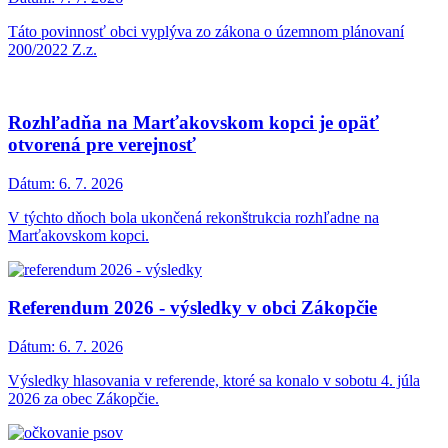
Táto povinnosť obci vyplýva zo zákona o územnom plánovaní
200/2022 Z.z.
Rozhľadňa na Marťakovskom kopci je opäť
otvorená pre verejnosť
Dátum:
6. 7. 2026
V týchto dňoch bola ukončená rekonštrukcia rozhľadne na
Marťakovskom kopci.
Referendum 2026 - výsledky v obci Zákopčie
Dátum:
6. 7. 2026
Výsledky hlasovania v referende, ktoré sa konalo v sobotu 4. júla
2026 za obec Zákopčie.