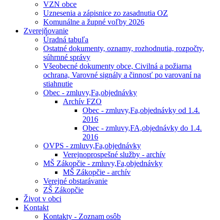
VZN obce
Uznesenia a zápisnice zo zasadnutia OZ
Komunálne a župné voľby 2026
Zverejňovanie
Úradná tabuľa
Ostatné dokumenty, oznamy, rozhodnutia, rozpočty,
súhrnné správy
Všeobecné dokumenty obce, Civilná a požiarna
ochrana, Varovné signály a činnosť po varovaní na
stiahnutie
Obec - zmluvy,Fa,objednávky
Archív FZO
Obec - zmluvy,Fa,objednávky od 1.4.
2016
Obec - zmluvy,FA,objednávky do 1.4.
2016
OVPS - zmluvy,Fa,objednávky
Verejnoprospešné služby - archív
MŠ Zákopčie - zmluvy,Fa,objednávky
MŠ Zákopčie - archív
Verejné obstarávanie
ZŠ Zákopčie
Život v obci
Kontakt
Kontakty - Zoznam osôb