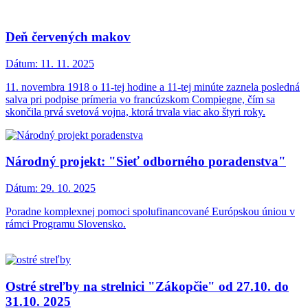
Deň červených makov
Dátum:
11. 11. 2025
11. novembra 1918 o 11-tej hodine a 11-tej minúte zaznela posledná
salva pri podpise prímeria vo francúzskom Compiegne, čím sa
skončila prvá svetová vojna, ktorá trvala viac ako štyri roky.
Národný projekt: "Sieť odborného poradenstva"
Dátum:
29. 10. 2025
Poradne komplexnej pomoci spolufinancované Európskou úniou v
rámci Programu Slovensko.
Ostré streľby na strelnici "Zákopčie" od 27.10. do
31.10. 2025