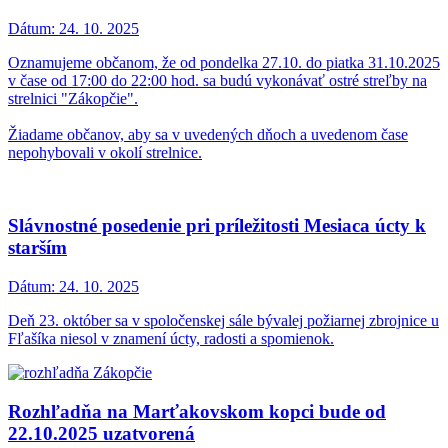
Dátum:
24. 10. 2025
Oznamujeme občanom, že od pondelka 27.10. do piatka 31.10.2025
v čase od 17:00 do 22:00 hod. sa budú vykonávať ostré streľby na
strelnici "Zákopčie".
Žiadame občanov, aby sa v uvedených dňoch a uvedenom čase
nepohybovali v okolí strelnice.
Slávnostné posedenie pri príležitosti Mesiaca úcty k
starším
Dátum:
24. 10. 2025
Deň 23. október sa v spoločenskej sále bývalej požiarnej zbrojnice u
Fľašíka niesol v znamení úcty, radosti a spomienok.
Rozhľadňa na Marťakovskom kopci bude od
22.10.2025 uzatvorená