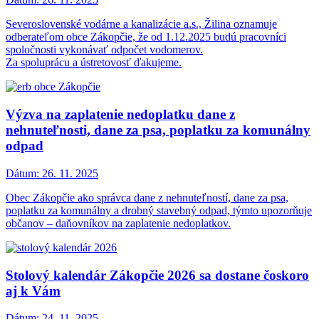
Severoslovenské vodárne a kanalizácie a.s., Žilina oznamuje
odberateľom obce Zákopčie, že od 1.12.2025 budú pracovníci
spoločnosti vykonávať odpočet vodomerov.
Za spoluprácu a ústretovosť ďakujeme.
Výzva na zaplatenie nedoplatku dane z
nehnuteľnosti, dane za psa, poplatku za komunálny
odpad
Dátum:
26. 11. 2025
Obec Zákopčie ako správca dane z nehnuteľností, dane za psa,
poplatku za komunálny a drobný stavebný odpad, týmto upozorňuje
občanov – daňovníkov na zaplatenie nedoplatkov.
Stolový kalendár Zákopčie 2026 sa dostane čoskoro
aj k Vám
Dátum:
24. 11. 2025