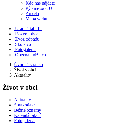
Kde nás nájdete
Pýtame sa OÚ
Anketa
Mapa webu
Úradná tabuľa
Rozvoj obce
Zvoz odpadu
Školstvo
Fotogaléria
Obecná knižnica
Úvodná stránka
Život v obci
Aktuality
Život v obci
Aktuality
Spravodajca
Bežné oznamy
Kalendár akcií
Fotogaléria