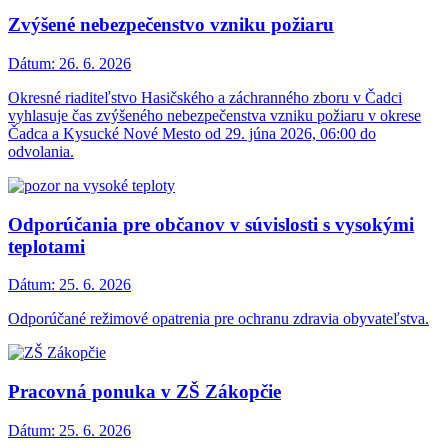
Zvýšené nebezpečenstvo vzniku požiaru
Dátum:
26. 6. 2026
Okresné riaditeľstvo Hasičského a záchranného zboru v Čadci
vyhlasuje čas zvýšeného nebezpečenstva vzniku požiaru v okrese
Čadca a Kysucké Nové Mesto od 29. júna 2026, 06:00 do
odvolania.
Odporúčania pre občanov v súvislosti s vysokými
teplotami
Dátum:
25. 6. 2026
Odporúčané režimové opatrenia pre ochranu zdravia obyvateľstva.
Pracovná ponuka v ZŠ Zákopčie
Dátum:
25. 6. 2026