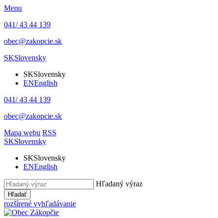
Menu
041/ 43 44 139
obec@zakopcie.sk
SK
Slovensky
SK
Slovensky
EN
English
041/ 43 44 139
obec@zakopcie.sk
Mapa webu
RSS
SK
Slovensky
SK
Slovensky
EN
English
Hľadaný výraz
Hľadať
rozšírené vyhľadávanie