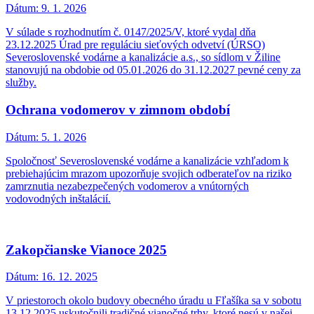
Dátum:
9. 1. 2026
V súlade s rozhodnutím č. 0147/2025/V, ktoré vydal dňa
23.12.2025 Úrad pre reguláciu sieťových odvetví (ÚRSO)
Severoslovenské vodárne a kanalizácie a.s., so sídlom v Žiline
stanovujú na obdobie od 05.01.2026 do 31.12.2027 pevné ceny za
služby.
Ochrana vodomerov v zimnom období
Dátum:
5. 1. 2026
Spoločnosť Severoslovenské vodárne a kanalizácie vzhľadom k
prebiehajúcim mrazom upozorňuje svojich odberateľov na riziko
zamrznutia nezabezpečených vodomerov a vnútorných
vodovodných inštalácií.
Zakopčianske Vianoce 2025
Dátum:
16. 12. 2025
V priestoroch okolo budovy obecného úradu u Fľašíka sa v sobotu
13.12.2025 uskutočnili tradičné vianočné trhy, ktoré nesú v našej