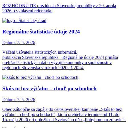
ROZHODNUTIE prezidenta Slovenskej republiky z 20. apríla
2026 o vyhlásení referenda.
Regionálne štatistické údaje 2024
Dátum:
7. 5. 2026
Vážení užívatelia štatistických informácií,
publikácia Slovenská republika ‐ Regionálne údaje 2024 prináša
prehľad štatistických dát o vývoji ekonomiky a spoločnosti v
regiónoch Slovenska v rokoch 2020 až 2024.
Skús to bez výťahu – choď po schodoch
Dátum:
7. 5. 2026
Obec Zákopčie sa zapája do celoslovenskej kampane „Skús to bez
výťahu – choď po schodoch“, ktorá prebieha v termíne od 11. do
15. mája 2026 pri príležitosti Svetového dňa „Pohybom ku zdraviu“.