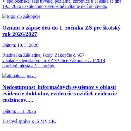
V spoločenskej sále bývalej požiarnej zbrojnice u Fľašíka sa dňa
19.3.2026 uskutočnilo slávnostné uvítanie detí do života.
Oznam o zápise detí do 1. ročníka ZŠ pre školský
rok 2026/2027
Dátum:
10. 3. 2026
Riaditeľka Základnej školy, Zákopčie č. 957
v súlade s legislatívou a VZN Obce Zákopčie č. 1/2018
o určení miesta a času určuje
Nedostupnosť informačných systémov v oblasti
evidencie dokladov, evidencie vozidiel, evidencie
cudzincov.....
Dátum:
3. 3. 2026
Tlačová správa k IS MV SR.