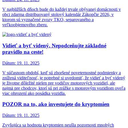
V najbližších dňoch bude do každej trvale obývanej domácnosti v
obci zdarma distribuovaný stolový kalendár Zákopčie 2026, v
ktorom sú vyznačené zvozy TKO, separovaného a
veľkoobjemového zberu.
Vidieť a byť videný. Nepodceňujte základné
pravidlo na ceste!
Dátum:
19. 11. 2025
V súčasnom období, keď sú zhoršené poveternostné podmienky a
znížená viditeľnosť, je potrebné si uvedomiť, že vidieť a byť videný
je životne dôležité nielen pre vodičov motorových vozidiel, ale
najmä pre chodcov, ktorí sú pri zrážke s motorovým vozidlom oveľa
viac ohrození ako posádka vozidla.
POZOR na to, ako investujete do kryptomien
Dátum:
19. 11. 2025
Zvyšujúca sa hodnota kryptomien neušla pozornosti mnohých