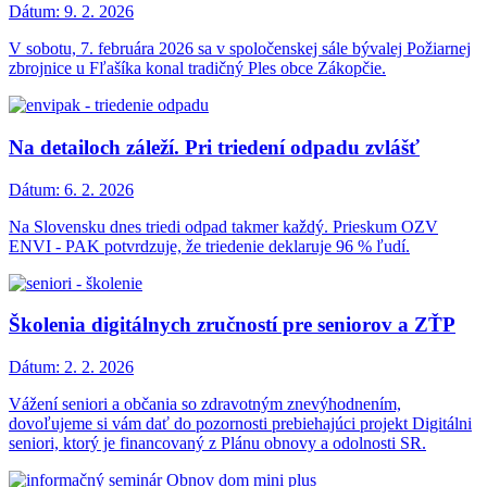
Dátum:
9. 2. 2026
V sobotu, 7. februára 2026 sa v spoločenskej sále bývalej Požiarnej
zbrojnice u Fľašíka konal tradičný Ples obce Zákopčie.
Na detailoch záleží. Pri triedení odpadu zvlášť
Dátum:
6. 2. 2026
Na Slovensku dnes triedi odpad takmer každý. Prieskum OZV
ENVI - PAK potvrdzuje, že triedenie deklaruje 96 % ľudí.
Školenia digitálnych zručností pre seniorov a ZŤP
Dátum:
2. 2. 2026
Vážení seniori a občania so zdravotným znevýhodnením,
dovoľujeme si vám dať do pozornosti prebiehajúci projekt Digitálni
seniori, ktorý je financovaný z Plánu obnovy a odolnosti SR.