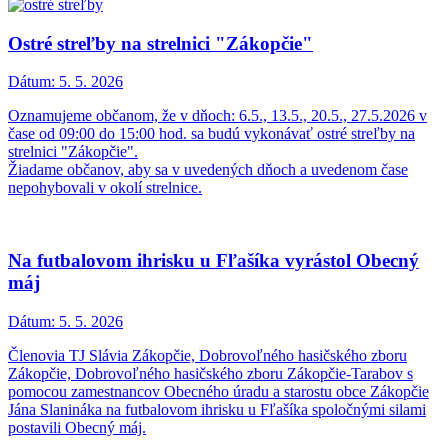
Ostré streľby na strelnici "Zákopčie"
Dátum:
5. 5. 2026
Oznamujeme občanom, že v dňoch: 6.5., 13.5., 20.5., 27.5.2026 v
čase od 09:00 do 15:00 hod. sa budú vykonávať ostré streľby na
strelnici "Zákopčie".
Žiadame občanov, aby sa v uvedených dňoch a uvedenom čase
nepohybovali v okolí strelnice.
Na futbalovom ihrisku u Fľašíka vyrástol Obecný
máj
Dátum:
5. 5. 2026
Členovia TJ Slávia Zákopčie, Dobrovoľného hasičského zboru
Zákopčie, Dobrovoľného hasičského zboru Zákopčie-Tarabov s
pomocou zamestnancov Obecného úradu a starostu obce Zákopčie
Jána Slanináka na futbalovom ihrisku u Fľašíka spoločnými silami
postavili Obecný máj.