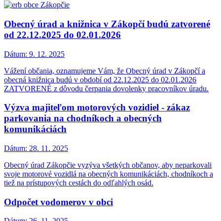
Obecný úrad a knižnica v Zákopčí budú zatvorené
od 22.12.2025 do 02.01.2026
Dátum:
9. 12. 2025
Vážení občania, oznamujeme Vám, že Obecný úrad v Zákopčí a
obecná knižnica budú v období od 22.12.2025 do 02.01.2026
ZATVORENÉ z dôvodu čerpania dovolenky pracovníkov úradu.
Výzva majiteľom motorových vozidiel - zákaz
parkovania na chodníkoch a obecných
komunikáciách
Dátum:
28. 11. 2025
Obecný úrad Zákopčie vyzýva všetkých občanov, aby neparkovali
svoje motorové vozidlá na obecných komunikáciách, chodníkoch a
tiež na prístupových cestách do odľahlých osád.
Odpočet vodomerov v obci
Dátum:
26. 11. 2025