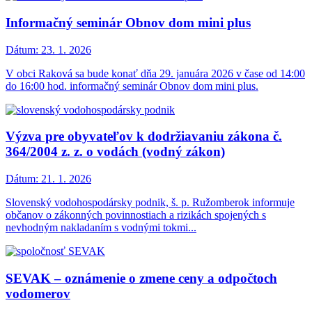
Informačný seminár Obnov dom mini plus
Dátum:
23. 1. 2026
V obci Raková sa bude konať dňa 29. januára 2026 v čase od 14:00
do 16:00 hod. informačný seminár Obnov dom mini plus.
Výzva pre obyvateľov k dodržiavaniu zákona č.
364/2004 z. z. o vodách (vodný zákon)
Dátum:
21. 1. 2026
Slovenský vodohospodársky podnik, š. p. Ružomberok informuje
občanov o zákonných povinnostiach a rizikách spojených s
nevhodným nakladaním s vodnými tokmi...
SEVAK – oznámenie o zmene ceny a odpočtoch
vodomerov