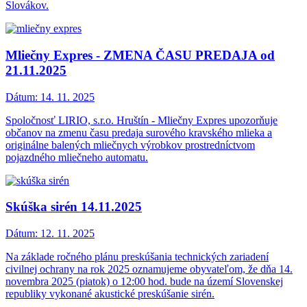
Slovákov.
Mliečny Expres - ZMENA ČASU PREDAJA od
21.11.2025
Dátum:
14. 11. 2025
Spoločnosť LIRIO, s.r.o. Hruštín - Mliečny Expres upozorňuje
občanov na zmenu času predaja surového kravského mlieka a
originálne balených mliečnych výrobkov prostredníctvom
pojazdného mliečneho automatu.
Skúška sirén 14.11.2025
Dátum:
12. 11. 2025
Na základe ročného plánu preskúšania technických zariadení
civilnej ochrany na rok 2025 oznamujeme obyvateľom, že dňa 14.
novembra 2025 (piatok) o 12:00 hod. bude na území Slovenskej
republiky vykonané akustické preskúšanie sirén.