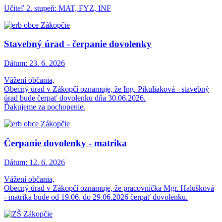
Učiteľ 2. stupeň: MAT, FYZ, INF
Stavebný úrad - čerpanie dovolenky
Dátum:
23. 6. 2026
Vážení občania,
Obecný úrad v Zákopčí oznamuje, že Ing. Pikuliaková - stavebný
úrad bude čerpať dovolenku dňa 30.06.2026.
Ďakujeme za pochopenie.
Čerpanie dovolenky - matrika
Dátum:
12. 6. 2026
Vážení občania,
Obecný úrad v Zákopčí oznamuje, že pracovníčka Mgr. Halušková
- matrika bude od 19.06. do 29.06.2026 čerpať dovolenku.