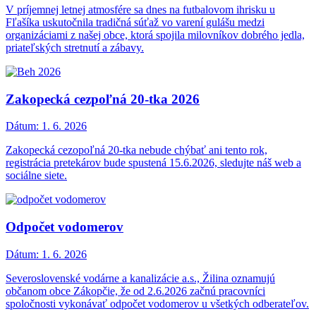
V príjemnej letnej atmosfére sa dnes na futbalovom ihrisku u
Fľašíka uskutočnila tradičná súťaž vo varení gulášu medzi
organizáciami z našej obce, ktorá spojila milovníkov dobrého jedla,
priateľských stretnutí a zábavy.
Zakopecká cezpoľná 20-tka 2026
Dátum:
1. 6. 2026
Zakopecká cezopoľná 20-tka nebude chýbať ani tento rok,
registrácia pretekárov bude spustená 15.6.2026, sledujte náš web a
sociálne siete.
Odpočet vodomerov
Dátum:
1. 6. 2026
Severoslovenské vodárne a kanalizácie a.s., Žilina oznamujú
občanom obce Zákopčie, že od 2.6.2026 začnú pracovníci
spoločnosti vykonávať odpočet vodomerov u všetkých odberateľov.