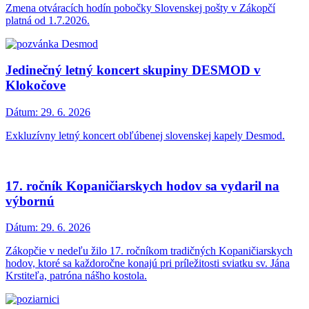
Zmena otváracích hodín pobočky Slovenskej pošty v Zákopčí
platná od 1.7.2026.
Jedinečný letný koncert skupiny DESMOD v
Klokočove
Dátum:
29. 6. 2026
Exkluzívny letný koncert obľúbenej slovenskej kapely Desmod.
17. ročník Kopaničiarskych hodov sa vydaril na
výbornú
Dátum:
29. 6. 2026
Zákopčie v nedeľu žilo 17. ročníkom tradičných Kopaničiarskych
hodov, ktoré sa každoročne konajú pri príležitosti sviatku sv. Jána
Krstiteľa, patróna nášho kostola.