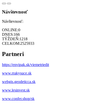
Návštevnosť
Návštevnosť:
ONLINE:
0
DNES:
166
TÝŽDEŇ:
1218
CELKOM:
2525933
Partneri
https://envipak.sk/viemetriedit
www.rrakysuce.sk
webgis.geodeticca.sk
www.lesinvest.sk
www.confer.shop/sk