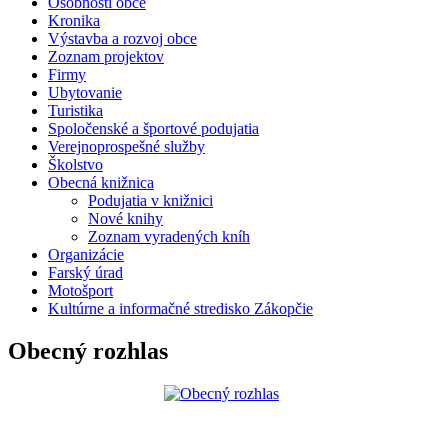
Osobnosti obce
Kronika
Výstavba a rozvoj obce
Zoznam projektov
Firmy
Ubytovanie
Turistika
Spoločenské a športové podujatia
Verejnoprospešné služby
Školstvo
Obecná knižnica
Podujatia v knižnici
Nové knihy
Zoznam vyradených kníh
Organizácie
Farský úrad
Motošport
Kultúrne a informačné stredisko Zákopčie
Obecný rozhlas