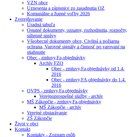
VZN obce
Uznesenia a zápisnice zo zasadnutia OZ
Komunálne a župné voľby 2026
Zverejňovanie
Úradná tabuľa
Ostatné dokumenty, oznamy, rozhodnutia, rozpočty,
súhrnné správy
Všeobecné dokumenty obce, Civilná a požiarna
ochrana, Varovné signály a činnosť po varovaní na
stiahnutie
Obec - zmluvy,Fa,objednávky
Archív FZO
Obec - zmluvy,Fa,objednávky od 1.4.
2016
Obec - zmluvy,FA,objednávky do 1.4.
2016
OVPS - zmluvy,Fa,objednávky
Verejnoprospešné služby - archív
MŠ Zákopčie - zmluvy,Fa,objednávky
MŠ Zákopčie - archív
Verejné obstarávanie
ZŠ Zákopčie
Život v obci
Kontakt
Kontakty - Zoznam osôb