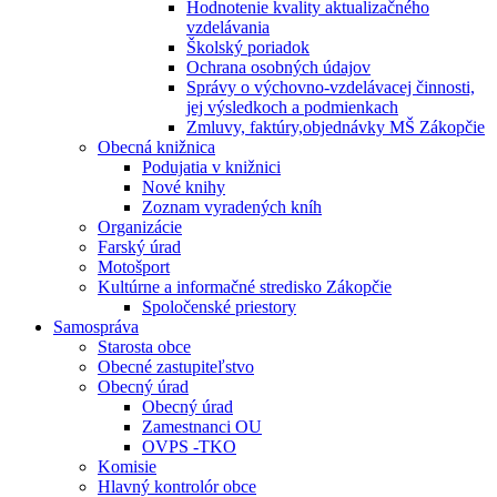
Hodnotenie kvality aktualizačného
vzdelávania
Školský poriadok
Ochrana osobných údajov
Správy o výchovno-vzdelávacej činnosti,
jej výsledkoch a podmienkach
Zmluvy, faktúry,objednávky MŠ Zákopčie
Obecná knižnica
Podujatia v knižnici
Nové knihy
Zoznam vyradených kníh
Organizácie
Farský úrad
Motošport
Kultúrne a informačné stredisko Zákopčie
Spoločenské priestory
Samospráva
Starosta obce
Obecné zastupiteľstvo
Obecný úrad
Obecný úrad
Zamestnanci OU
OVPS -TKO
Komisie
Hlavný kontrolór obce