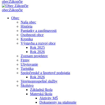
obec
Zákopčie
obec
Zákopčie
Obec
Naša obec
História
Pamiatky a zaujímavosti
Osobnosti obce
Kronika
Výstavba a rozvoj obce
Rok 2025
Rok 2026
Zoznam projektov
Firmy
Ubytovanie
Turistika
Spoločenské a športové podujatia
Rok 2026
Verejnoprospešné služby
Školstvo
Základná škola
Materská škola
Aktivity MŠ
Dokumenty na stiahnutie