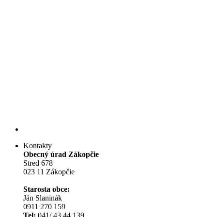
Kontakty
Obecný úrad Zákopčie
Stred 678
023 11 Zákopčie
Starosta obce:
Ján Slaninák
0911 270 159
Tel:
041/ 43 44 139