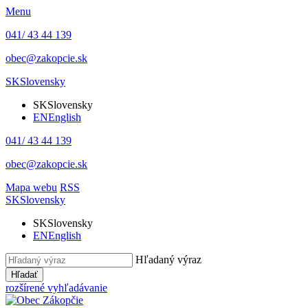
Menu
041/ 43 44 139
obec@zakopcie.sk
SK
Slovensky
SK
Slovensky
EN
English
041/ 43 44 139
obec@zakopcie.sk
Mapa webu
RSS
SK
Slovensky
SK
Slovensky
EN
English
Hľadaný výraz
Hľadať
rozšírené vyhľadávanie