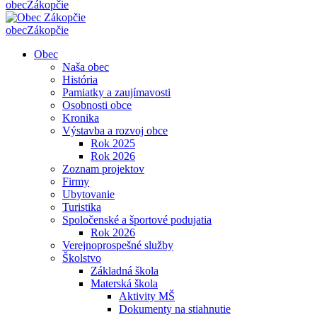
obec
Zákopčie
obec
Zákopčie
Obec
Naša obec
História
Pamiatky a zaujímavosti
Osobnosti obce
Kronika
Výstavba a rozvoj obce
Rok 2025
Rok 2026
Zoznam projektov
Firmy
Ubytovanie
Turistika
Spoločenské a športové podujatia
Rok 2026
Verejnoprospešné služby
Školstvo
Základná škola
Materská škola
Aktivity MŠ
Dokumenty na stiahnutie