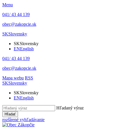
Menu
041/ 43 44 139
obec@zakopcie.sk
SK
Slovensky
SK
Slovensky
EN
English
041/ 43 44 139
obec@zakopcie.sk
Mapa webu
RSS
SK
Slovensky
SK
Slovensky
EN
English
Hľadaný výraz
Hľadať
rozšírené vyhľadávanie