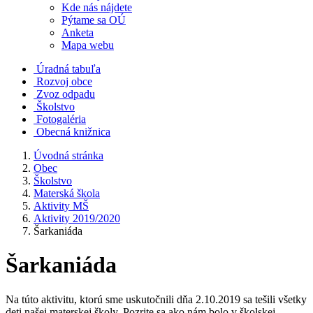
Kde nás nájdete
Pýtame sa OÚ
Anketa
Mapa webu
Úradná tabuľa
Rozvoj obce
Zvoz odpadu
Školstvo
Fotogaléria
Obecná knižnica
Úvodná stránka
Obec
Školstvo
Materská škola
Aktivity MŠ
Aktivity 2019/2020
Šarkaniáda
Šarkaniáda
Na túto aktivitu, ktorú sme uskutočnili dňa 2.10.2019 sa tešili všetky
deti našej materskej školy. Pozrite sa ako nám bolo v školskej