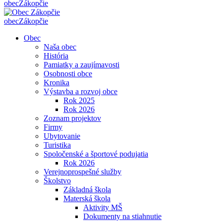
obec
Zákopčie
obec
Zákopčie
Obec
Naša obec
História
Pamiatky a zaujímavosti
Osobnosti obce
Kronika
Výstavba a rozvoj obce
Rok 2025
Rok 2026
Zoznam projektov
Firmy
Ubytovanie
Turistika
Spoločenské a športové podujatia
Rok 2026
Verejnoprospešné služby
Školstvo
Základná škola
Materská škola
Aktivity MŠ
Dokumenty na stiahnutie