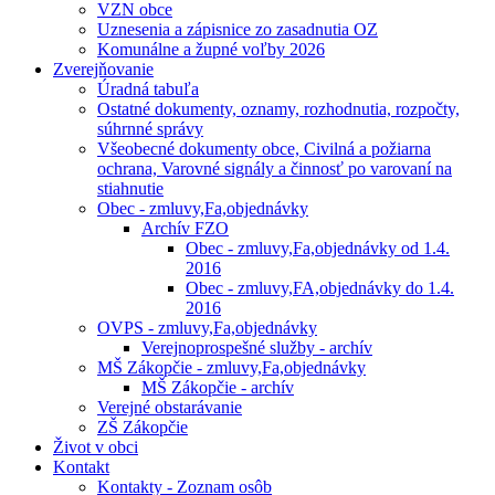
VZN obce
Uznesenia a zápisnice zo zasadnutia OZ
Komunálne a župné voľby 2026
Zverejňovanie
Úradná tabuľa
Ostatné dokumenty, oznamy, rozhodnutia, rozpočty,
súhrnné správy
Všeobecné dokumenty obce, Civilná a požiarna
ochrana, Varovné signály a činnosť po varovaní na
stiahnutie
Obec - zmluvy,Fa,objednávky
Archív FZO
Obec - zmluvy,Fa,objednávky od 1.4.
2016
Obec - zmluvy,FA,objednávky do 1.4.
2016
OVPS - zmluvy,Fa,objednávky
Verejnoprospešné služby - archív
MŠ Zákopčie - zmluvy,Fa,objednávky
MŠ Zákopčie - archív
Verejné obstarávanie
ZŠ Zákopčie
Život v obci
Kontakt
Kontakty - Zoznam osôb