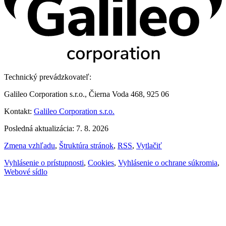
Technický prevádzkovateľ:
Galileo Corporation s.r.o., Čierna Voda 468, 925 06
Kontakt:
Galileo Corporation s.r.o.
Posledná aktualizácia: 7. 8. 2026
Zmena vzhľadu
,
Štruktúra stránok
,
RSS
,
Vytlačiť
Vyhlásenie o prístupnosti
,
Cookies
,
Vyhlásenie o ochrane súkromia
,
Webové sídlo