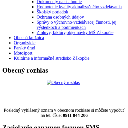
Dokumenty na stiahnutie
Hodnotenie kvality aktualizačného vzdelávania
Školský poriadok
Ochrana osobných údajov
Správy o výchovno-vzdelávacej činnosti, jej
výsledkoch a podmienkach
Zmluvy, faktúry,objednávky MŠ Zákopčie
Obecná knižnica
Organizácie
Farský úrad
Motošport
Kultúrne a informačné stredisko Zákopčie
Obecný rozhlas
Posledný vyhlásený oznam v obecnom rozhlase si môžete vypočuť
na tel. čísle:
0911 844 206
Zasielanie oznamov formou SMS