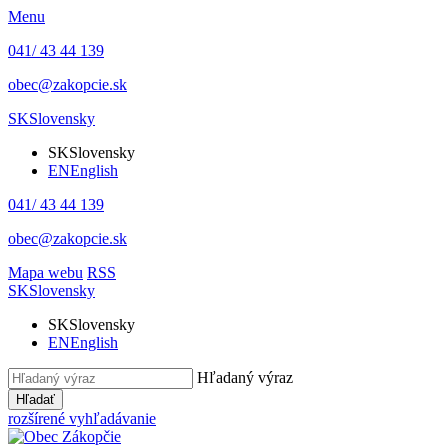
Menu
041/ 43 44 139
obec@zakopcie.sk
SK
Slovensky
SK
Slovensky
EN
English
041/ 43 44 139
obec@zakopcie.sk
Mapa webu
RSS
SK
Slovensky
SK
Slovensky
EN
English
Hľadaný výraz
Hľadať
rozšírené vyhľadávanie