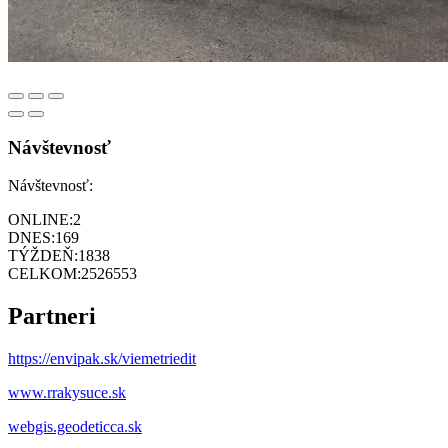
Návštevnosť
Návštevnosť:
ONLINE:
2
DNES:
169
TÝŽDEŇ:
1838
CELKOM:
2526553
Partneri
https://envipak.sk/viemetriedit
www.rrakysuce.sk
webgis.geodeticca.sk