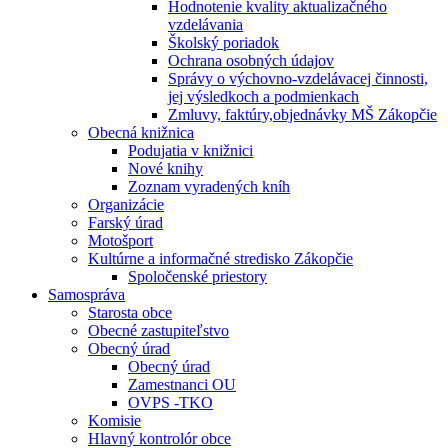
Hodnotenie kvality aktualizačného
vzdelávania
Školský poriadok
Ochrana osobných údajov
Správy o výchovno-vzdelávacej činnosti,
jej výsledkoch a podmienkach
Zmluvy, faktúry,objednávky MŠ Zákopčie
Obecná knižnica
Podujatia v knižnici
Nové knihy
Zoznam vyradených kníh
Organizácie
Farský úrad
Motošport
Kultúrne a informačné stredisko Zákopčie
Spoločenské priestory
Samospráva
Starosta obce
Obecné zastupiteľstvo
Obecný úrad
Obecný úrad
Zamestnanci OU
OVPS -TKO
Komisie
Hlavný kontrolór obce