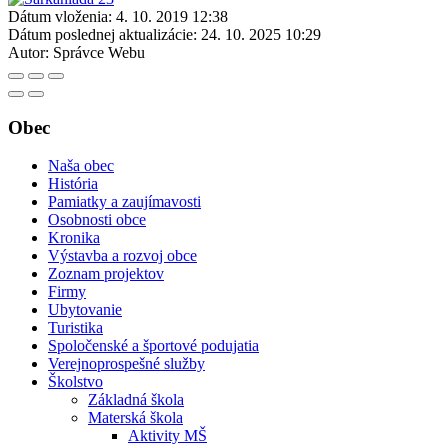
Dátum vloženia:
4. 10. 2019 12:38
Dátum poslednej aktualizácie:
24. 10. 2025 10:29
Autor:
Správce Webu
Obec
Naša obec
História
Pamiatky a zaujímavosti
Osobnosti obce
Kronika
Výstavba a rozvoj obce
Zoznam projektov
Firmy
Ubytovanie
Turistika
Spoločenské a športové podujatia
Verejnoprospešné služby
Školstvo
Základná škola
Materská škola
Aktivity MŠ