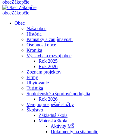
obec
Zákopčie
obec
Zákopčie
Obec
Naša obec
História
Pamiatky a zaujímavosti
Osobnosti obce
Kronika
Výstavba a rozvoj obce
Rok 2025
Rok 2026
Zoznam projektov
Firmy
Ubytovanie
Turistika
Spoločenské a športové podujatia
Rok 2026
Verejnoprospešné služby
Školstvo
Základná škola
Materská škola
Aktivity MŠ
Dokumenty na stiahnutie