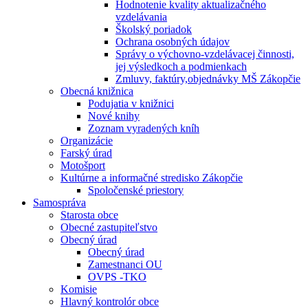
Hodnotenie kvality aktualizačného
vzdelávania
Školský poriadok
Ochrana osobných údajov
Správy o výchovno-vzdelávacej činnosti,
jej výsledkoch a podmienkach
Zmluvy, faktúry,objednávky MŠ Zákopčie
Obecná knižnica
Podujatia v knižnici
Nové knihy
Zoznam vyradených kníh
Organizácie
Farský úrad
Motošport
Kultúrne a informačné stredisko Zákopčie
Spoločenské priestory
Samospráva
Starosta obce
Obecné zastupiteľstvo
Obecný úrad
Obecný úrad
Zamestnanci OU
OVPS -TKO
Komisie
Hlavný kontrolór obce