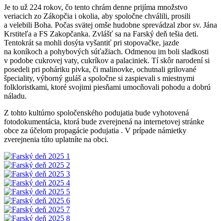
Je to už 224 rokov, čo tento chrám denne prijíma množstvo
veriacich zo Zákopčia i okolia, aby spoločne chválili, prosili
a velebili Boha. Počas svätej omše hudobne sprevádzal zbor sv. Jána
Krstiteľa a FS Zakopčanka. Zvlášť sa na Farský deň tešia deti.
Tentokrát sa mohli dosýta vyšantiť pri stopovačke, jazde
na koníkoch a pohybových súťažiach. Odmenou im boli sladkosti
v podobe cukrovej vaty, cukríkov a palaciniek. Tí skôr narodení si
posedeli pri poháriku pivka, či malinovke, ochutnali grilované
špeciality, výborný guláš a spoločne si zaspievali s miestnymi
folkloristkami, ktoré svojimi piesňami umocňovali pohodu a dobrú
náladu.
Z tohto kultúrno spoločenského podujatia bude vyhotovená
fotodokumentácia, ktorá bude zverejnená na internetovej stránke
obce za účelom propagácie podujatia . V prípade námietky
zverejnenia túto uplatníte na obci.