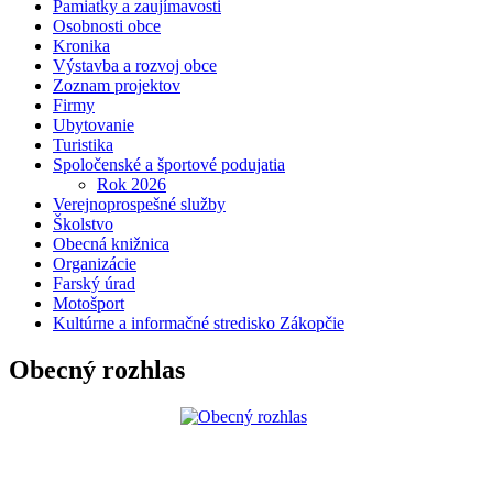
Pamiatky a zaujímavosti
Osobnosti obce
Kronika
Výstavba a rozvoj obce
Zoznam projektov
Firmy
Ubytovanie
Turistika
Spoločenské a športové podujatia
Rok 2026
Verejnoprospešné služby
Školstvo
Obecná knižnica
Organizácie
Farský úrad
Motošport
Kultúrne a informačné stredisko Zákopčie
Obecný rozhlas