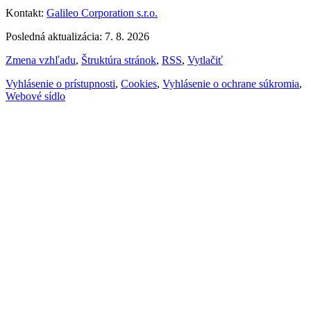
Kontakt:
Galileo Corporation s.r.o.
Posledná aktualizácia: 7. 8. 2026
Zmena vzhľadu
,
Štruktúra stránok
,
RSS
,
Vytlačiť
Vyhlásenie o prístupnosti
,
Cookies
,
Vyhlásenie o ochrane súkromia
,
Webové sídlo