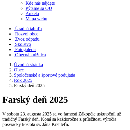
Kde nás nájdete
Pýtame sa OÚ
Anketa
Mapa webu
Úradná tabuľa
Rozvoj obce
Zvoz odpadu
Školstvo
Fotogaléria
Obecná knižnica
Úvodná stránka
Obec
Spoločenské a športové podujatia
Rok 2025
Farský deň 2025
Farský deň 2025
V sobotu 23. augusta 2025 sa vo farnosti Zákopčie uskutočnil už
tradičný Farský deň. Koná sa každoročne z príležitosti výročia
posviacky kostola sv. Jána Krstiteľa.