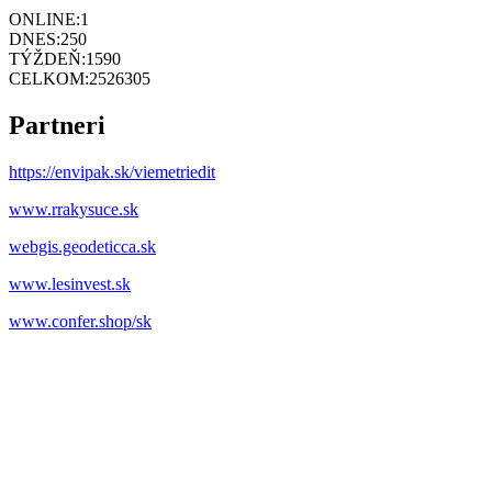
ONLINE:
1
DNES:
250
TÝŽDEŇ:
1590
CELKOM:
2526305
Partneri
https://envipak.sk/viemetriedit
www.rrakysuce.sk
webgis.geodeticca.sk
www.lesinvest.sk
www.confer.shop/sk