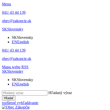
Menu
041/ 43 44 139
obec@zakopcie.sk
SK
Slovensky
SK
Slovensky
EN
English
041/ 43 44 139
obec@zakopcie.sk
Mapa webu
RSS
SK
Slovensky
SK
Slovensky
EN
English
Hľadaný výraz
Hľadať
rozšírené vyhľadávanie