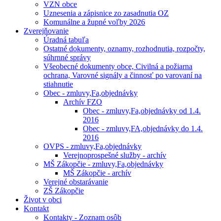
VZN obce
Uznesenia a zápisnice zo zasadnutia OZ
Komunálne a župné voľby 2026
Zverejňovanie
Úradná tabuľa
Ostatné dokumenty, oznamy, rozhodnutia, rozpočty,
súhrnné správy
Všeobecné dokumenty obce, Civilná a požiarna
ochrana, Varovné signály a činnosť po varovaní na
stiahnutie
Obec - zmluvy,Fa,objednávky
Archív FZO
Obec - zmluvy,Fa,objednávky od 1.4.
2016
Obec - zmluvy,FA,objednávky do 1.4.
2016
OVPS - zmluvy,Fa,objednávky
Verejnoprospešné služby - archív
MŠ Zákopčie - zmluvy,Fa,objednávky
MŠ Zákopčie - archív
Verejné obstarávanie
ZŠ Zákopčie
Život v obci
Kontakt
Kontakty - Zoznam osôb