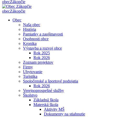
obec
Zákopčie
obec
Zákopčie
Obec
Naša obec
História
Pamiatky a zaujímavosti
Osobnosti obce
Kronika
Výstavba a rozvoj obce
Rok 2025
Rok 2026
Zoznam projektov
Firmy
Ubytovanie
Turistika
Spoločenské a športové podujatia
Rok 2026
Verejnoprospešné služby
Školstvo
Základná škola
Materská škola
Aktivity MŠ
Dokumenty na stiahnutie