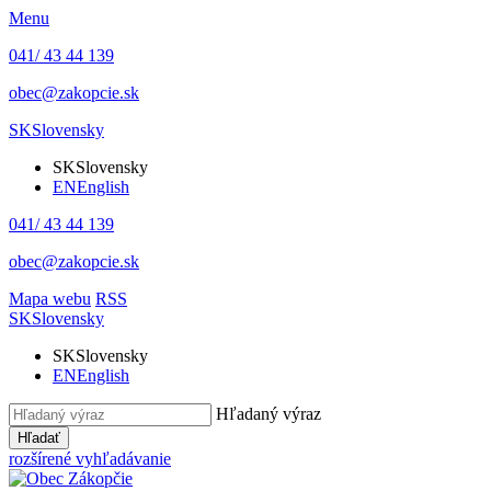
Menu
041/ 43 44 139
obec@zakopcie.sk
SK
Slovensky
SK
Slovensky
EN
English
041/ 43 44 139
obec@zakopcie.sk
Mapa webu
RSS
SK
Slovensky
SK
Slovensky
EN
English
Hľadaný výraz
Hľadať
rozšírené vyhľadávanie