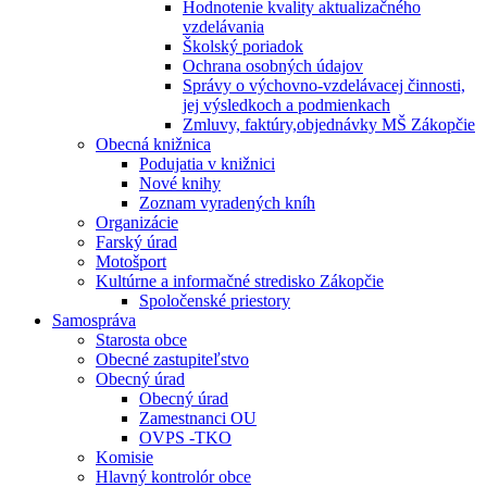
Hodnotenie kvality aktualizačného
vzdelávania
Školský poriadok
Ochrana osobných údajov
Správy o výchovno-vzdelávacej činnosti,
jej výsledkoch a podmienkach
Zmluvy, faktúry,objednávky MŠ Zákopčie
Obecná knižnica
Podujatia v knižnici
Nové knihy
Zoznam vyradených kníh
Organizácie
Farský úrad
Motošport
Kultúrne a informačné stredisko Zákopčie
Spoločenské priestory
Samospráva
Starosta obce
Obecné zastupiteľstvo
Obecný úrad
Obecný úrad
Zamestnanci OU
OVPS -TKO
Komisie
Hlavný kontrolór obce