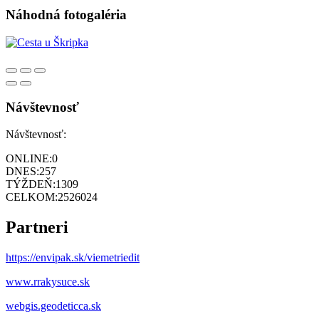
Náhodná fotogaléria
Návštevnosť
Návštevnosť:
ONLINE:
0
DNES:
257
TÝŽDEŇ:
1309
CELKOM:
2526024
Partneri
https://envipak.sk/viemetriedit
www.rrakysuce.sk
webgis.geodeticca.sk