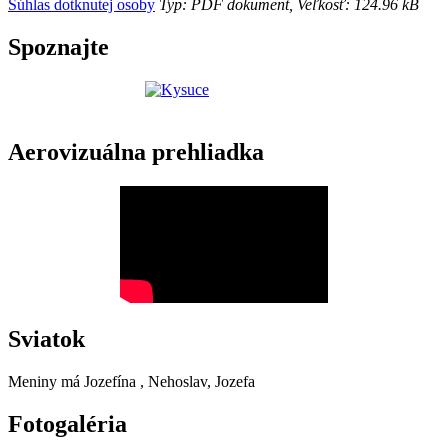
Súhlas dotknutej osoby
Typ: PDF dokument, Veľkosť: 124.96 kB
Spoznajte
Aerovizuálna prehliadka
Sviatok
Meniny má
Jozefína
, Nehoslav, Jozefa
Fotogaléria