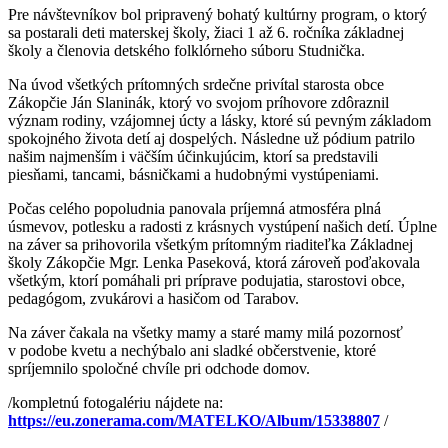
Pre návštevníkov bol pripravený bohatý kultúrny program, o ktorý
sa postarali deti materskej školy, žiaci 1 až 6. ročníka základnej
školy a členovia detského folklórneho súboru Studnička.
Na úvod všetkých prítomných srdečne privítal starosta obce
Zákopčie Ján Slaninák, ktorý vo svojom príhovore zdôraznil
význam rodiny, vzájomnej úcty a lásky, ktoré sú pevným základom
spokojného života detí aj dospelých. Následne už pódium patrilo
našim najmenším i väčším účinkujúcim, ktorí sa predstavili
piesňami, tancami, básničkami a hudobnými vystúpeniami.
Počas celého popoludnia panovala príjemná atmosféra plná
úsmevov, potlesku a radosti z krásnych vystúpení našich detí. Úplne
na záver sa prihovorila všetkým prítomným riaditeľka Základnej
školy Zákopčie Mgr. Lenka Paseková, ktorá zároveň poďakovala
všetkým, ktorí pomáhali pri príprave podujatia, starostovi obce,
pedagógom, zvukárovi a hasičom od Tarabov.
Na záver čakala na všetky mamy a staré mamy milá pozornosť
v podobe kvetu a nechýbalo ani sladké občerstvenie, ktoré
spríjemnilo spoločné chvíle pri odchode domov.
/kompletnú fotogalériu nájdete na:
https://eu.zonerama.com/MATELKO/Album/15338807
/