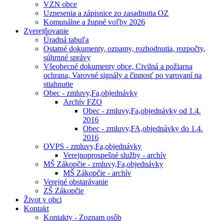
VZN obce
Uznesenia a zápisnice zo zasadnutia OZ
Komunálne a župné voľby 2026
Zverejňovanie
Úradná tabuľa
Ostatné dokumenty, oznamy, rozhodnutia, rozpočty,
súhrnné správy
Všeobecné dokumenty obce, Civilná a požiarna
ochrana, Varovné signály a činnosť po varovaní na
stiahnutie
Obec - zmluvy,Fa,objednávky
Archív FZO
Obec - zmluvy,Fa,objednávky od 1.4.
2016
Obec - zmluvy,FA,objednávky do 1.4.
2016
OVPS - zmluvy,Fa,objednávky
Verejnoprospešné služby - archív
MŠ Zákopčie - zmluvy,Fa,objednávky
MŠ Zákopčie - archív
Verejné obstarávanie
ZŠ Zákopčie
Život v obci
Kontakt
Kontakty - Zoznam osôb