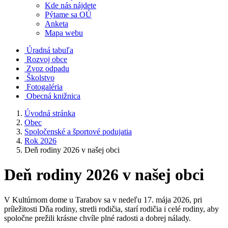
Kde nás nájdete
Pýtame sa OÚ
Anketa
Mapa webu
Úradná tabuľa
Rozvoj obce
Zvoz odpadu
Školstvo
Fotogaléria
Obecná knižnica
Úvodná stránka
Obec
Spoločenské a športové podujatia
Rok 2026
Deň rodiny 2026 v našej obci
Deň rodiny 2026 v našej obci
V Kultúrnom dome u Tarabov sa v nedeľu 17. mája 2026, pri
príležitosti Dňa rodiny, stretli rodičia, starí rodičia i celé rodiny, aby
spoločne prežili krásne chvíle plné radosti a dobrej nálady.