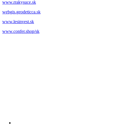
www.rrakysuce.sk
webgis.geodeticca.sk
www.lesinvest.sk
www.confer.shop/sk