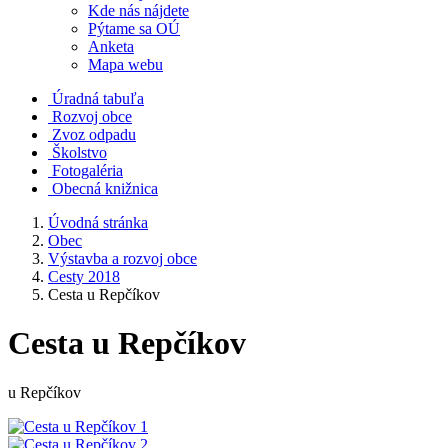
Kde nás nájdete
Pýtame sa OÚ
Anketa
Mapa webu
Úradná tabuľa
Rozvoj obce
Zvoz odpadu
Školstvo
Fotogaléria
Obecná knižnica
Úvodná stránka
Obec
Výstavba a rozvoj obce
Cesty 2018
Cesta u Repčíkov
Cesta u Repčíkov
u Repčíkov