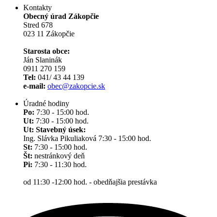
Kontakty
Obecný úrad Zákopčie
Stred 678
023 11 Zákopčie
Starosta obce:
Ján Slaninák
0911 270 159
Tel:
041/ 43 44 139
e-mail:
obec@zakopcie.sk
Úradné hodiny
Po:
7:30 - 15:00 hod.
Ut:
7:30 - 15:00 hod.
Ut: Stavebný úsek:
Ing. Slávka Pikuliaková 7:30 - 15:00 hod.
St:
7:30 - 15:00 hod.
Št:
nestránkový deň
Pi:
7:30 - 11:30 hod.
od 11:30 -12:00 hod. - obedňajšia prestávka