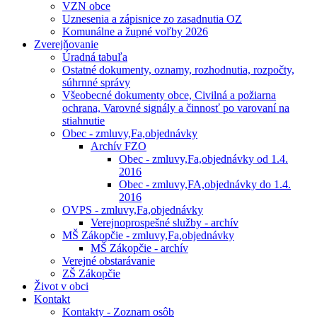
VZN obce
Uznesenia a zápisnice zo zasadnutia OZ
Komunálne a župné voľby 2026
Zverejňovanie
Úradná tabuľa
Ostatné dokumenty, oznamy, rozhodnutia, rozpočty,
súhrnné správy
Všeobecné dokumenty obce, Civilná a požiarna
ochrana, Varovné signály a činnosť po varovaní na
stiahnutie
Obec - zmluvy,Fa,objednávky
Archív FZO
Obec - zmluvy,Fa,objednávky od 1.4.
2016
Obec - zmluvy,FA,objednávky do 1.4.
2016
OVPS - zmluvy,Fa,objednávky
Verejnoprospešné služby - archív
MŠ Zákopčie - zmluvy,Fa,objednávky
MŠ Zákopčie - archív
Verejné obstarávanie
ZŠ Zákopčie
Život v obci
Kontakt
Kontakty - Zoznam osôb