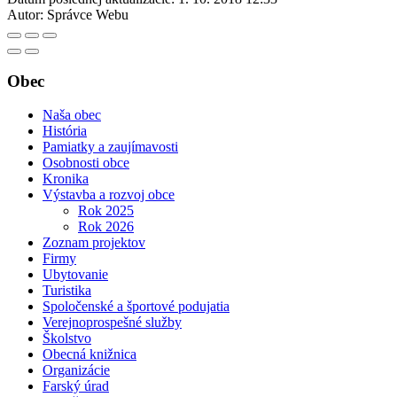
Autor:
Správce Webu
Obec
Naša obec
História
Pamiatky a zaujímavosti
Osobnosti obce
Kronika
Výstavba a rozvoj obce
Rok 2025
Rok 2026
Zoznam projektov
Firmy
Ubytovanie
Turistika
Spoločenské a športové podujatia
Verejnoprospešné služby
Školstvo
Obecná knižnica
Organizácie
Farský úrad