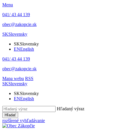
Menu
041/ 43 44 139
obec@zakopcie.sk
SK
Slovensky
SK
Slovensky
EN
English
041/ 43 44 139
obec@zakopcie.sk
Mapa webu
RSS
SK
Slovensky
SK
Slovensky
EN
English
Hľadaný výraz
Hľadať
rozšírené vyhľadávanie