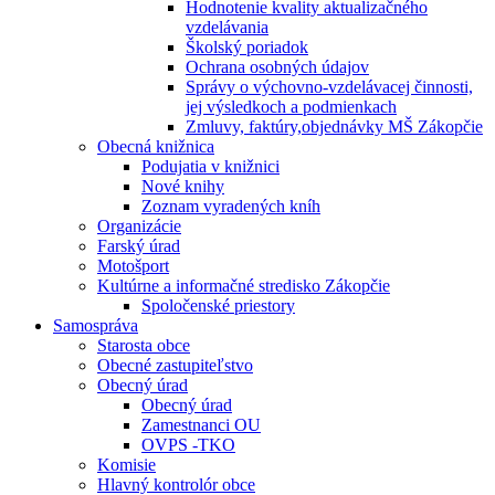
Hodnotenie kvality aktualizačného
vzdelávania
Školský poriadok
Ochrana osobných údajov
Správy o výchovno-vzdelávacej činnosti,
jej výsledkoch a podmienkach
Zmluvy, faktúry,objednávky MŠ Zákopčie
Obecná knižnica
Podujatia v knižnici
Nové knihy
Zoznam vyradených kníh
Organizácie
Farský úrad
Motošport
Kultúrne a informačné stredisko Zákopčie
Spoločenské priestory
Samospráva
Starosta obce
Obecné zastupiteľstvo
Obecný úrad
Obecný úrad
Zamestnanci OU
OVPS -TKO
Komisie
Hlavný kontrolór obce