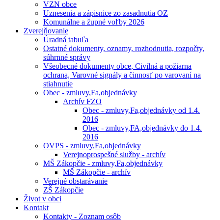
VZN obce
Uznesenia a zápisnice zo zasadnutia OZ
Komunálne a župné voľby 2026
Zverejňovanie
Úradná tabuľa
Ostatné dokumenty, oznamy, rozhodnutia, rozpočty,
súhrnné správy
Všeobecné dokumenty obce, Civilná a požiarna
ochrana, Varovné signály a činnosť po varovaní na
stiahnutie
Obec - zmluvy,Fa,objednávky
Archív FZO
Obec - zmluvy,Fa,objednávky od 1.4.
2016
Obec - zmluvy,FA,objednávky do 1.4.
2016
OVPS - zmluvy,Fa,objednávky
Verejnoprospešné služby - archív
MŠ Zákopčie - zmluvy,Fa,objednávky
MŠ Zákopčie - archív
Verejné obstarávanie
ZŠ Zákopčie
Život v obci
Kontakt
Kontakty - Zoznam osôb