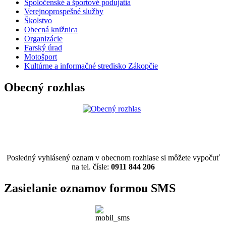
Spoločenské a športové podujatia
Verejnoprospešné služby
Školstvo
Obecná knižnica
Organizácie
Farský úrad
Motošport
Kultúrne a informačné stredisko Zákopčie
Obecný rozhlas
Posledný vyhlásený oznam v obecnom rozhlase si môžete vypočuť
na tel. čísle:
0911 844 206
Zasielanie oznamov formou SMS