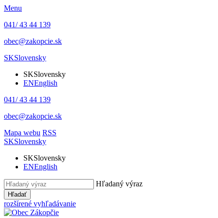
Menu
041/ 43 44 139
obec@zakopcie.sk
SK
Slovensky
SK
Slovensky
EN
English
041/ 43 44 139
obec@zakopcie.sk
Mapa webu
RSS
SK
Slovensky
SK
Slovensky
EN
English
Hľadaný výraz
Hľadať
rozšírené vyhľadávanie