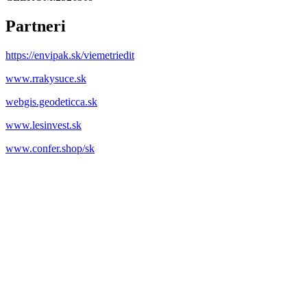
Partneri
https://envipak.sk/viemetriedit
www.rrakysuce.sk
webgis.geodeticca.sk
www.lesinvest.sk
www.confer.shop/sk