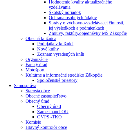
Hodnotenie kvality aktualizačného
vzdelávania
Školský poriadok
Ochrana osobných údajov
Správy o výchovno-vzdelávacej činnosti,
jej výsledkoch a podmienkach
Zmluvy, faktúry,objednávky MŠ Zákopčie
Obecná knižnica
Podujatia v knižnici
Nové knihy
Zoznam vyradených kníh
Organizácie
Farský úrad
Motošport
Kultúrne a informačné stredisko Zákopčie
Spoločenské priestory
Samospráva
Starosta obce
Obecné zastupiteľstvo
Obecný úrad
Obecný úrad
Zamestnanci OU
OVPS -TKO
Komisie
Hlavný kontrolór obce