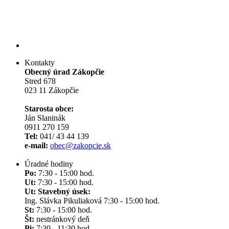
Kontakty
Obecný úrad Zákopčie
Stred 678
023 11 Zákopčie
Starosta obce:
Ján Slaninák
0911 270 159
Tel:
041/ 43 44 139
e-mail:
obec@zakopcie.sk
Úradné hodiny
Po:
7:30 - 15:00 hod.
Ut:
7:30 - 15:00 hod.
Ut: Stavebný úsek:
Ing. Slávka Pikuliaková 7:30 - 15:00 hod.
St:
7:30 - 15:00 hod.
Št:
nestránkový deň
Pi:
7:30 - 11:30 hod.