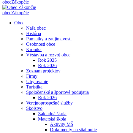
obec
Zákopčie
obec
Zákopčie
Obec
Naša obec
História
Pamiatky a zaujímavosti
Osobnosti obce
Kronika
Výstavba a rozvoj obce
Rok 2025
Rok 2026
Zoznam projektov
Firmy
Ubytovanie
Turistika
Spoločenské a športové podujatia
Rok 2026
Verejnoprospešné služby
Školstvo
Základná škola
Materská škola
Aktivity MŠ
Dokumenty na stiahnutie