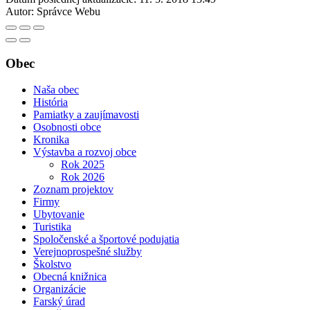
Autor:
Správce Webu
Obec
Naša obec
História
Pamiatky a zaujímavosti
Osobnosti obce
Kronika
Výstavba a rozvoj obce
Rok 2025
Rok 2026
Zoznam projektov
Firmy
Ubytovanie
Turistika
Spoločenské a športové podujatia
Verejnoprospešné služby
Školstvo
Obecná knižnica
Organizácie
Farský úrad