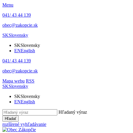
Menu
041/ 43 44 139
obec@zakopcie.sk
SK
Slovensky
SK
Slovensky
EN
English
041/ 43 44 139
obec@zakopcie.sk
Mapa webu
RSS
SK
Slovensky
SK
Slovensky
EN
English
Hľadaný výraz
Hľadať
rozšírené vyhľadávanie