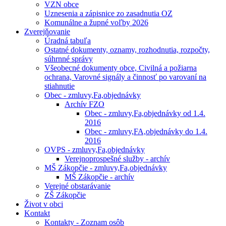
VZN obce
Uznesenia a zápisnice zo zasadnutia OZ
Komunálne a župné voľby 2026
Zverejňovanie
Úradná tabuľa
Ostatné dokumenty, oznamy, rozhodnutia, rozpočty,
súhrnné správy
Všeobecné dokumenty obce, Civilná a požiarna
ochrana, Varovné signály a činnosť po varovaní na
stiahnutie
Obec - zmluvy,Fa,objednávky
Archív FZO
Obec - zmluvy,Fa,objednávky od 1.4.
2016
Obec - zmluvy,FA,objednávky do 1.4.
2016
OVPS - zmluvy,Fa,objednávky
Verejnoprospešné služby - archív
MŠ Zákopčie - zmluvy,Fa,objednávky
MŠ Zákopčie - archív
Verejné obstarávanie
ZŠ Zákopčie
Život v obci
Kontakt
Kontakty - Zoznam osôb