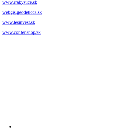
www.rrakysuce.sk
webgis.geodeticca.sk
www.lesinvest.sk
www.confer.shop/sk