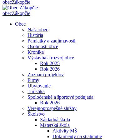
obec
Zákopčie
obec
Zákopčie
Obec
Naša obec
História
Pamiatky a zaujímavosti
Osobnosti obce
Kronika
Výstavba a rozvoj obce
Rok 2025
Rok 2026
Zoznam projektov
Firmy
Ubytovanie
Turistika
Spoločenské a športové podujatia
Rok 2026
Verejnoprospešné služby
Školstvo
Základná škola
Materská škola
Aktivity MŠ
Dokumenty na stiahnutie