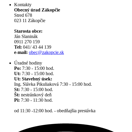
Kontakty
Obecný úrad Zákopčie
Stred 678
023 11 Zákopčie
Starosta obce:
Ján Slaninák
0911 270 159
Tel:
041/ 43 44 139
e-mail:
obec@zakopcie.sk
Úradné hodiny
Po:
7:30 - 15:00 hod.
Ut:
7:30 - 15:00 hod.
Ut: Stavebný úsek:
Ing. Slávka Pikuliaková 7:30 - 15:00 hod.
St:
7:30 - 15:00 hod.
Št:
nestránkový deň
Pi:
7:30 - 11:30 hod.
od 11:30 -12:00 hod. - obedňajšia prestávka