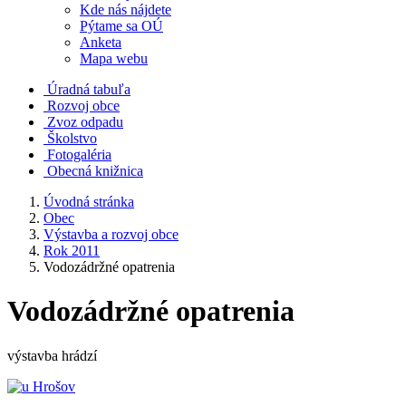
Kde nás nájdete
Pýtame sa OÚ
Anketa
Mapa webu
Úradná tabuľa
Rozvoj obce
Zvoz odpadu
Školstvo
Fotogaléria
Obecná knižnica
Úvodná stránka
Obec
Výstavba a rozvoj obce
Rok 2011
Vodozádržné opatrenia
Vodozádržné opatrenia
výstavba hrádzí