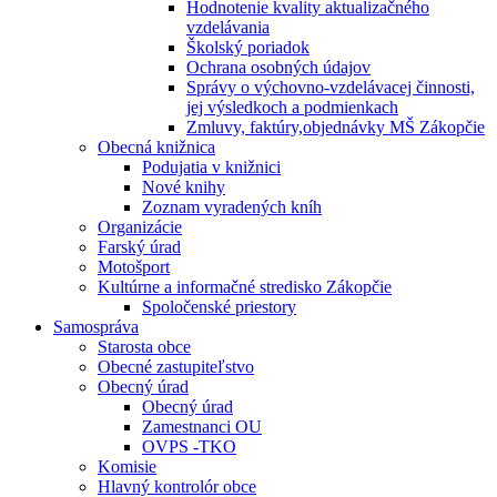
Hodnotenie kvality aktualizačného
vzdelávania
Školský poriadok
Ochrana osobných údajov
Správy o výchovno-vzdelávacej činnosti,
jej výsledkoch a podmienkach
Zmluvy, faktúry,objednávky MŠ Zákopčie
Obecná knižnica
Podujatia v knižnici
Nové knihy
Zoznam vyradených kníh
Organizácie
Farský úrad
Motošport
Kultúrne a informačné stredisko Zákopčie
Spoločenské priestory
Samospráva
Starosta obce
Obecné zastupiteľstvo
Obecný úrad
Obecný úrad
Zamestnanci OU
OVPS -TKO
Komisie
Hlavný kontrolór obce