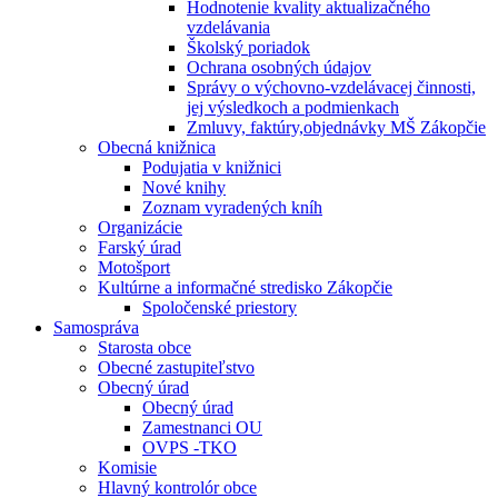
Hodnotenie kvality aktualizačného
vzdelávania
Školský poriadok
Ochrana osobných údajov
Správy o výchovno-vzdelávacej činnosti,
jej výsledkoch a podmienkach
Zmluvy, faktúry,objednávky MŠ Zákopčie
Obecná knižnica
Podujatia v knižnici
Nové knihy
Zoznam vyradených kníh
Organizácie
Farský úrad
Motošport
Kultúrne a informačné stredisko Zákopčie
Spoločenské priestory
Samospráva
Starosta obce
Obecné zastupiteľstvo
Obecný úrad
Obecný úrad
Zamestnanci OU
OVPS -TKO
Komisie
Hlavný kontrolór obce