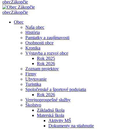
obec
Zákopčie
obec
Zákopčie
Obec
Naša obec
História
Pamiatky a zaujímavosti
Osobnosti obce
Kronika
Výstavba a rozvoj obce
Rok 2025
Rok 2026
Zoznam projektov
Firmy
Ubytovanie
Turistika
Spoločenské a športové podujatia
Rok 2026
Verejnoprospešné služby
Školstvo
Základná škola
Materská škola
Aktivity MŠ
Dokumenty na stiahnutie