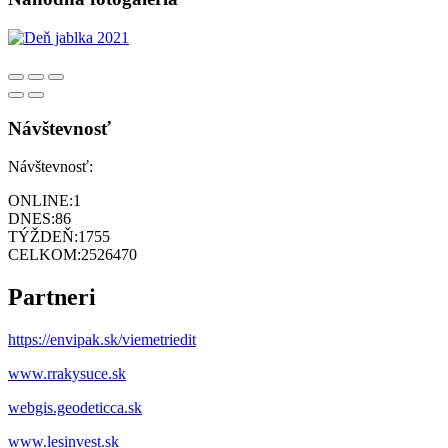
Návštevnosť
Návštevnosť:
ONLINE:
1
DNES:
86
TÝŽDEŇ:
1755
CELKOM:
2526470
Partneri
https://envipak.sk/viemetriedit
www.rrakysuce.sk
webgis.geodeticca.sk
www.lesinvest.sk