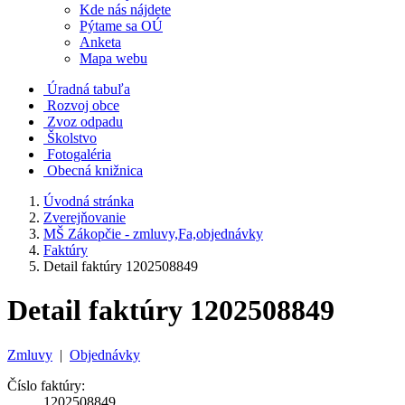
Kde nás nájdete
Pýtame sa OÚ
Anketa
Mapa webu
Úradná tabuľa
Rozvoj obce
Zvoz odpadu
Školstvo
Fotogaléria
Obecná knižnica
Úvodná stránka
Zverejňovanie
MŠ Zákopčie - zmluvy,Fa,objednávky
Faktúry
Detail faktúry 1202508849
Detail faktúry 1202508849
Zmluvy
|
Objednávky
Číslo faktúry:
1202508849