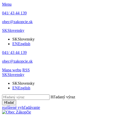
Menu
041/ 43 44 139
obec@zakopcie.sk
SK
Slovensky
SK
Slovensky
EN
English
041/ 43 44 139
obec@zakopcie.sk
Mapa webu
RSS
SK
Slovensky
SK
Slovensky
EN
English
Hľadaný výraz
Hľadať
rozšírené vyhľadávanie