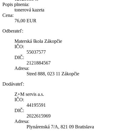
Popis plnenia:
tonerová kazeta
Cena:
76,00 EUR
Odberateľ:
Materská škola Zákopčie
IČO:
55037577
DIČ:
2121884567
Adresa:
Stred 888, 023 11 Zákopčie
Dodávateľ:
Z+M servis a.s.
IČO:
44195591
DIČ:
2022615969
Adresa:
Plynárenská 7/A, 821 09 Bratislava