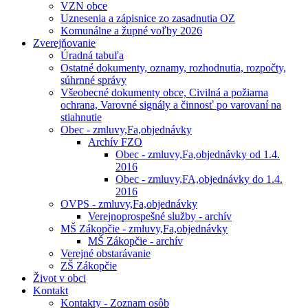
VZN obce
Uznesenia a zápisnice zo zasadnutia OZ
Komunálne a župné voľby 2026
Zverejňovanie
Úradná tabuľa
Ostatné dokumenty, oznamy, rozhodnutia, rozpočty,
súhrnné správy
Všeobecné dokumenty obce, Civilná a požiarna
ochrana, Varovné signály a činnosť po varovaní na
stiahnutie
Obec - zmluvy,Fa,objednávky
Archív FZO
Obec - zmluvy,Fa,objednávky od 1.4.
2016
Obec - zmluvy,FA,objednávky do 1.4.
2016
OVPS - zmluvy,Fa,objednávky
Verejnoprospešné služby - archív
MŠ Zákopčie - zmluvy,Fa,objednávky
MŠ Zákopčie - archív
Verejné obstarávanie
ZŠ Zákopčie
Život v obci
Kontakt
Kontakty - Zoznam osôb