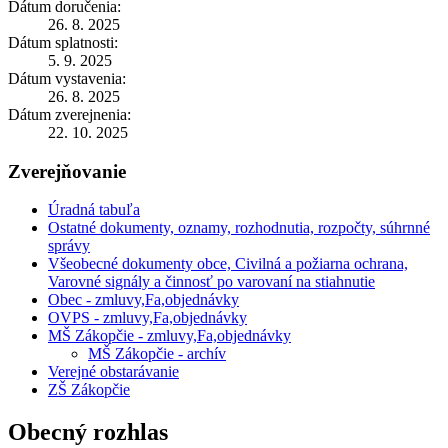
Dátum doručenia:
26. 8. 2025
Dátum splatnosti:
5. 9. 2025
Dátum vystavenia:
26. 8. 2025
Dátum zverejnenia:
22. 10. 2025
Zverejňovanie
Úradná tabuľa
Ostatné dokumenty, oznamy, rozhodnutia, rozpočty, súhrnné
správy
Všeobecné dokumenty obce, Civilná a požiarna ochrana,
Varovné signály a činnosť po varovaní na stiahnutie
Obec - zmluvy,Fa,objednávky
OVPS - zmluvy,Fa,objednávky
MŠ Zákopčie - zmluvy,Fa,objednávky
MŠ Zákopčie - archív
Verejné obstarávanie
ZŠ Zákopčie
Obecný rozhlas