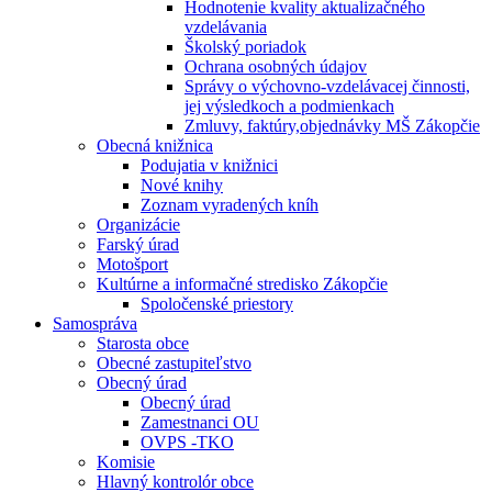
Hodnotenie kvality aktualizačného
vzdelávania
Školský poriadok
Ochrana osobných údajov
Správy o výchovno-vzdelávacej činnosti,
jej výsledkoch a podmienkach
Zmluvy, faktúry,objednávky MŠ Zákopčie
Obecná knižnica
Podujatia v knižnici
Nové knihy
Zoznam vyradených kníh
Organizácie
Farský úrad
Motošport
Kultúrne a informačné stredisko Zákopčie
Spoločenské priestory
Samospráva
Starosta obce
Obecné zastupiteľstvo
Obecný úrad
Obecný úrad
Zamestnanci OU
OVPS -TKO
Komisie
Hlavný kontrolór obce