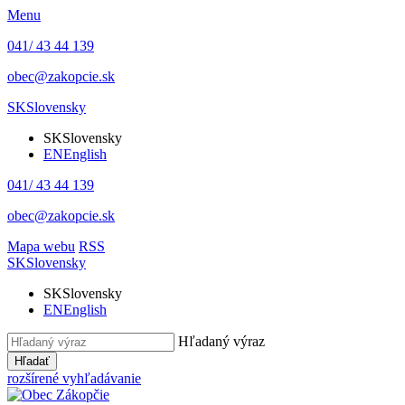
Menu
041/ 43 44 139
obec@zakopcie.sk
SK
Slovensky
SK
Slovensky
EN
English
041/ 43 44 139
obec@zakopcie.sk
Mapa webu
RSS
SK
Slovensky
SK
Slovensky
EN
English
Hľadaný výraz
Hľadať
rozšírené vyhľadávanie