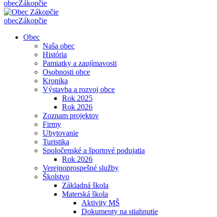
obec
Zákopčie
obec
Zákopčie
Obec
Naša obec
História
Pamiatky a zaujímavosti
Osobnosti obce
Kronika
Výstavba a rozvoj obce
Rok 2025
Rok 2026
Zoznam projektov
Firmy
Ubytovanie
Turistika
Spoločenské a športové podujatia
Rok 2026
Verejnoprospešné služby
Školstvo
Základná škola
Materská škola
Aktivity MŠ
Dokumenty na stiahnutie