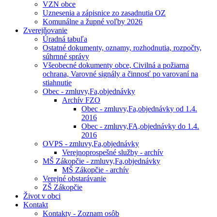
VZN obce
Uznesenia a zápisnice zo zasadnutia OZ
Komunálne a župné voľby 2026
Zverejňovanie
Úradná tabuľa
Ostatné dokumenty, oznamy, rozhodnutia, rozpočty,
súhrnné správy
Všeobecné dokumenty obce, Civilná a požiarna
ochrana, Varovné signály a činnosť po varovaní na
stiahnutie
Obec - zmluvy,Fa,objednávky
Archív FZO
Obec - zmluvy,Fa,objednávky od 1.4.
2016
Obec - zmluvy,FA,objednávky do 1.4.
2016
OVPS - zmluvy,Fa,objednávky
Verejnoprospešné služby - archív
MŠ Zákopčie - zmluvy,Fa,objednávky
MŠ Zákopčie - archív
Verejné obstarávanie
ZŠ Zákopčie
Život v obci
Kontakt
Kontakty - Zoznam osôb