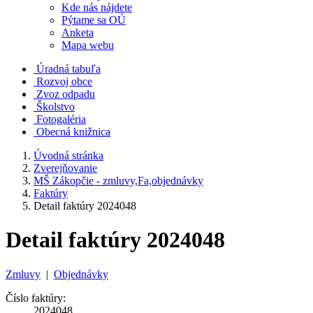
Kde nás nájdete
Pýtame sa OÚ
Anketa
Mapa webu
Úradná tabuľa
Rozvoj obce
Zvoz odpadu
Školstvo
Fotogaléria
Obecná knižnica
Úvodná stránka
Zverejňovanie
MŠ Zákopčie - zmluvy,Fa,objednávky
Faktúry
Detail faktúry 2024048
Detail faktúry 2024048
Zmluvy
|
Objednávky
Číslo faktúry:
2024048