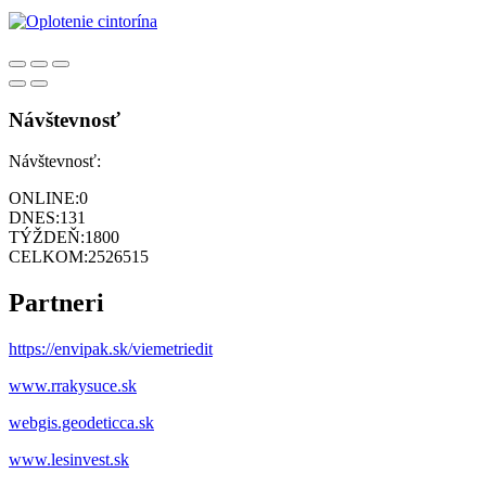
Návštevnosť
Návštevnosť:
ONLINE:
0
DNES:
131
TÝŽDEŇ:
1800
CELKOM:
2526515
Partneri
https://envipak.sk/viemetriedit
www.rrakysuce.sk
webgis.geodeticca.sk
www.lesinvest.sk