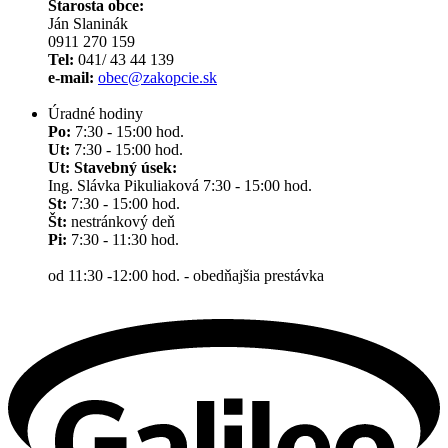
Starosta obce:
Ján Slaninák
0911 270 159
Tel:
041/ 43 44 139
e-mail:
obec@zakopcie.sk
Úradné hodiny
Po:
7:30 - 15:00 hod.
Ut:
7:30 - 15:00 hod.
Ut: Stavebný úsek:
Ing. Slávka Pikuliaková 7:30 - 15:00 hod.
St:
7:30 - 15:00 hod.
Št:
nestránkový deň
Pi:
7:30 - 11:30 hod.
od 11:30 -12:00 hod. - obedňajšia prestávka