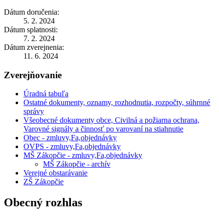
Dátum doručenia:
5. 2. 2024
Dátum splatnosti:
7. 2. 2024
Dátum zverejnenia:
11. 6. 2024
Zverejňovanie
Úradná tabuľa
Ostatné dokumenty, oznamy, rozhodnutia, rozpočty, súhrnné
správy
Všeobecné dokumenty obce, Civilná a požiarna ochrana,
Varovné signály a činnosť po varovaní na stiahnutie
Obec - zmluvy,Fa,objednávky
OVPS - zmluvy,Fa,objednávky
MŠ Zákopčie - zmluvy,Fa,objednávky
MŠ Zákopčie - archív
Verejné obstarávanie
ZŠ Zákopčie
Obecný rozhlas