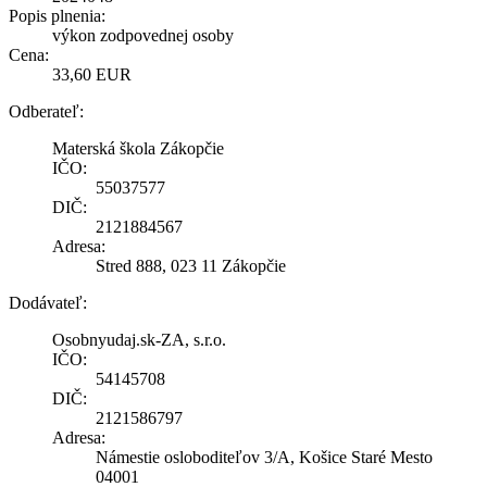
Popis plnenia:
výkon zodpovednej osoby
Cena:
33,60 EUR
Odberateľ:
Materská škola Zákopčie
IČO:
55037577
DIČ:
2121884567
Adresa:
Stred 888, 023 11 Zákopčie
Dodávateľ:
Osobnyudaj.sk-ZA, s.r.o.
IČO:
54145708
DIČ:
2121586797
Adresa:
Námestie osloboditeľov 3/A, Košice Staré Mesto
04001