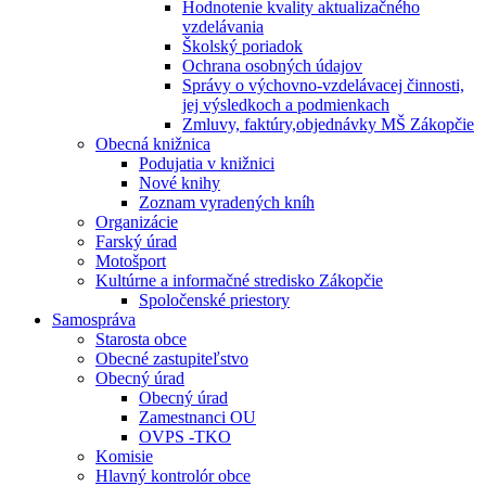
Hodnotenie kvality aktualizačného
vzdelávania
Školský poriadok
Ochrana osobných údajov
Správy o výchovno-vzdelávacej činnosti,
jej výsledkoch a podmienkach
Zmluvy, faktúry,objednávky MŠ Zákopčie
Obecná knižnica
Podujatia v knižnici
Nové knihy
Zoznam vyradených kníh
Organizácie
Farský úrad
Motošport
Kultúrne a informačné stredisko Zákopčie
Spoločenské priestory
Samospráva
Starosta obce
Obecné zastupiteľstvo
Obecný úrad
Obecný úrad
Zamestnanci OU
OVPS -TKO
Komisie
Hlavný kontrolór obce