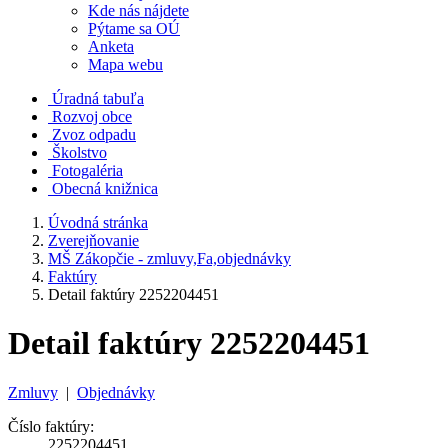
Kde nás nájdete
Pýtame sa OÚ
Anketa
Mapa webu
Úradná tabuľa
Rozvoj obce
Zvoz odpadu
Školstvo
Fotogaléria
Obecná knižnica
Úvodná stránka
Zverejňovanie
MŠ Zákopčie - zmluvy,Fa,objednávky
Faktúry
Detail faktúry 2252204451
Detail faktúry 2252204451
Zmluvy
|
Objednávky
Číslo faktúry:
2252204451