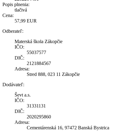
Popis plnenia:
tlačivá
Cena:
57,99 EUR
Odberateľ:
Materská škola Zákopčie
IČO:
55037577
DIČ:
2121884567
Adresa:
Stred 888, 023 11 Zákopčie
Dodávateľ:
Ševt a.s.
IČO:
31331131
DIČ:
2020295860
Adresa:
Cementárenská 16, 97472 Banská Bystrica