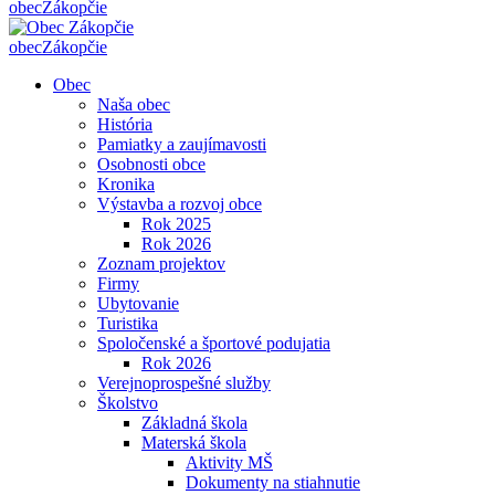
obec
Zákopčie
obec
Zákopčie
Obec
Naša obec
História
Pamiatky a zaujímavosti
Osobnosti obce
Kronika
Výstavba a rozvoj obce
Rok 2025
Rok 2026
Zoznam projektov
Firmy
Ubytovanie
Turistika
Spoločenské a športové podujatia
Rok 2026
Verejnoprospešné služby
Školstvo
Základná škola
Materská škola
Aktivity MŠ
Dokumenty na stiahnutie