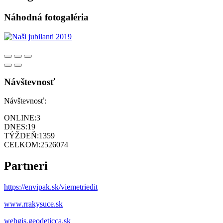
Náhodná fotogaléria
Návštevnosť
Návštevnosť:
ONLINE:
3
DNES:
19
TÝŽDEŇ:
1359
CELKOM:
2526074
Partneri
https://envipak.sk/viemetriedit
www.rrakysuce.sk
webgis.geodeticca.sk