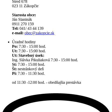
Stred 678
023 11 Zákopčie
Starosta obce:
Ján Slaninák
0911 270 159
Tel:
041/ 43 44 139
e-mail:
obec@zakopcie.sk
Úradné hodiny
Po:
7:30 - 15:00 hod.
Ut:
7:30 - 15:00 hod.
Ut: Stavebný úsek:
Ing. Slávka Pikuliaková 7:30 - 15:00 hod.
St:
7:30 - 15:00 hod.
Št:
nestránkový deň
Pi:
7:30 - 11:30 hod.
od 11:30 -12:00 hod. - obedňajšia prestávka