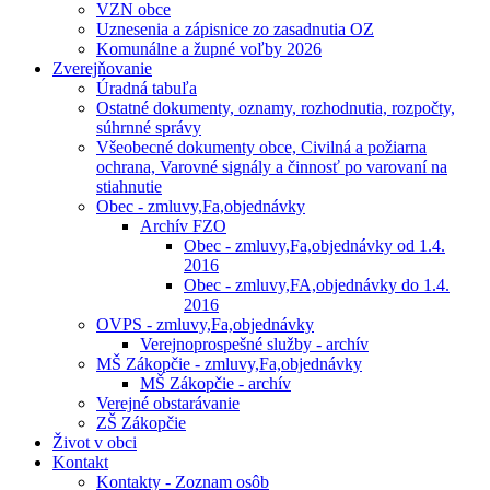
VZN obce
Uznesenia a zápisnice zo zasadnutia OZ
Komunálne a župné voľby 2026
Zverejňovanie
Úradná tabuľa
Ostatné dokumenty, oznamy, rozhodnutia, rozpočty,
súhrnné správy
Všeobecné dokumenty obce, Civilná a požiarna
ochrana, Varovné signály a činnosť po varovaní na
stiahnutie
Obec - zmluvy,Fa,objednávky
Archív FZO
Obec - zmluvy,Fa,objednávky od 1.4.
2016
Obec - zmluvy,FA,objednávky do 1.4.
2016
OVPS - zmluvy,Fa,objednávky
Verejnoprospešné služby - archív
MŠ Zákopčie - zmluvy,Fa,objednávky
MŠ Zákopčie - archív
Verejné obstarávanie
ZŠ Zákopčie
Život v obci
Kontakt
Kontakty - Zoznam osôb