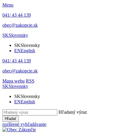
Menu
041/ 43 44 139
obec@zakopcie.sk
SK
Slovensky
SK
Slovensky
EN
English
041/ 43 44 139
obec@zakopcie.sk
Mapa webu
RSS
SK
Slovensky
SK
Slovensky
EN
English
Hľadaný výraz
Hľadať
rozšírené vyhľadávanie