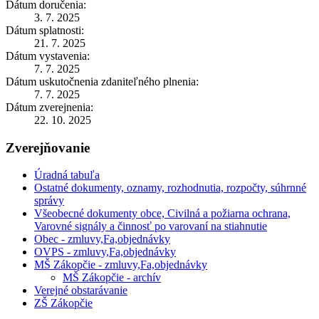
Dátum doručenia:
3. 7. 2025
Dátum splatnosti:
21. 7. 2025
Dátum vystavenia:
7. 7. 2025
Dátum uskutočnenia zdaniteľného plnenia:
7. 7. 2025
Dátum zverejnenia:
22. 10. 2025
Zverejňovanie
Úradná tabuľa
Ostatné dokumenty, oznamy, rozhodnutia, rozpočty, súhrnné
správy
Všeobecné dokumenty obce, Civilná a požiarna ochrana,
Varovné signály a činnosť po varovaní na stiahnutie
Obec - zmluvy,Fa,objednávky
OVPS - zmluvy,Fa,objednávky
MŠ Zákopčie - zmluvy,Fa,objednávky
MŠ Zákopčie - archív
Verejné obstarávanie
ZŠ Zákopčie