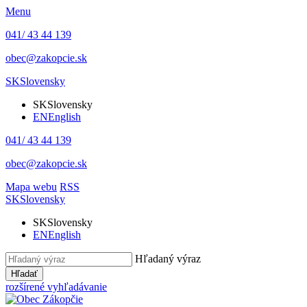
Menu
041/ 43 44 139
obec@zakopcie.sk
SK
Slovensky
SK
Slovensky
EN
English
041/ 43 44 139
obec@zakopcie.sk
Mapa webu
RSS
SK
Slovensky
SK
Slovensky
EN
English
Hľadaný výraz
Hľadať
rozšírené vyhľadávanie