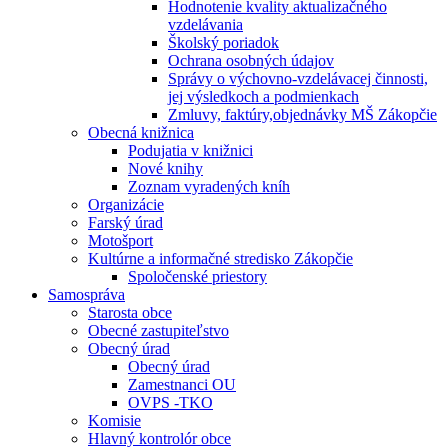
Hodnotenie kvality aktualizačného
vzdelávania
Školský poriadok
Ochrana osobných údajov
Správy o výchovno-vzdelávacej činnosti,
jej výsledkoch a podmienkach
Zmluvy, faktúry,objednávky MŠ Zákopčie
Obecná knižnica
Podujatia v knižnici
Nové knihy
Zoznam vyradených kníh
Organizácie
Farský úrad
Motošport
Kultúrne a informačné stredisko Zákopčie
Spoločenské priestory
Samospráva
Starosta obce
Obecné zastupiteľstvo
Obecný úrad
Obecný úrad
Zamestnanci OU
OVPS -TKO
Komisie
Hlavný kontrolór obce