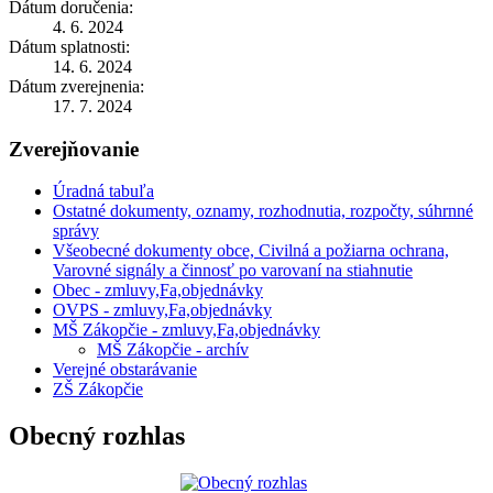
Dátum doručenia:
4. 6. 2024
Dátum splatnosti:
14. 6. 2024
Dátum zverejnenia:
17. 7. 2024
Zverejňovanie
Úradná tabuľa
Ostatné dokumenty, oznamy, rozhodnutia, rozpočty, súhrnné
správy
Všeobecné dokumenty obce, Civilná a požiarna ochrana,
Varovné signály a činnosť po varovaní na stiahnutie
Obec - zmluvy,Fa,objednávky
OVPS - zmluvy,Fa,objednávky
MŠ Zákopčie - zmluvy,Fa,objednávky
MŠ Zákopčie - archív
Verejné obstarávanie
ZŠ Zákopčie
Obecný rozhlas