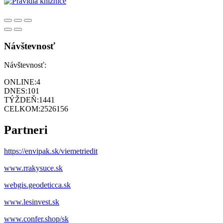
Návštevnosť
Návštevnosť:
ONLINE:
4
DNES:
101
TÝŽDEŇ:
1441
CELKOM:
2526156
Partneri
https://envipak.sk/viemetriedit
www.rrakysuce.sk
webgis.geodeticca.sk
www.lesinvest.sk
www.confer.shop/sk