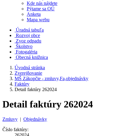
Kde nás nájdete
Pýtame sa OÚ
Anketa
Mapa webu
Úradná tabuľa
Rozvoj obce
Zvoz odpadu
Školstvo
Fotogaléria
Obecná knižnica
Úvodná stránka
Zverejňovanie
MŠ Zákopčie - zmluvy,Fa,objednávky
Faktúry
Detail faktúry 262024
Detail faktúry 262024
Zmluvy
|
Objednávky
Číslo faktúry:
262024