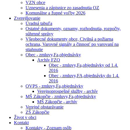
VZN obce
Uznesenia a zápisnice zo zasadnutia OZ
Komunálne a župné voľby 2026
Zverejňovanie
Úradná tabuľa
Ostatné dokumenty, oznamy, rozhodnutia, rozpočty,
súhrnné správy
Všeobecné dokumenty obce, Civilná a požiarna
ochrana, Varovné signály a činnosť po varovaní na
stiahnutie
Obec - zmluvy,Fa,objednávky
Archív FZO
Obec - zmluvy,Fa,objednávky od 1.4.
2016
Obec - zmluvy,FA,objednávky do 1.4.
2016
OVPS - zmluvy,Fa,objednávky
Verejnoprospešné služby - archív
MŠ Zákopčie - zmluvy,Fa,objednávky
MŠ Zákopčie - archív
Verejné obstarávanie
ZŠ Zákopčie
Život v obci
Kontakt
Kontakty - Zoznam osôb