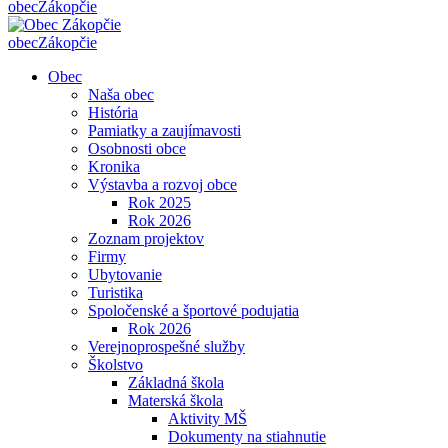
obec
Zákopčie
obec
Zákopčie
Obec
Naša obec
História
Pamiatky a zaujímavosti
Osobnosti obce
Kronika
Výstavba a rozvoj obce
Rok 2025
Rok 2026
Zoznam projektov
Firmy
Ubytovanie
Turistika
Spoločenské a športové podujatia
Rok 2026
Verejnoprospešné služby
Školstvo
Základná škola
Materská škola
Aktivity MŠ
Dokumenty na stiahnutie