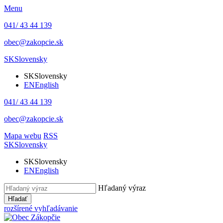
Menu
041/ 43 44 139
obec@zakopcie.sk
SK
Slovensky
SK
Slovensky
EN
English
041/ 43 44 139
obec@zakopcie.sk
Mapa webu
RSS
SK
Slovensky
SK
Slovensky
EN
English
Hľadaný výraz
Hľadať
rozšírené vyhľadávanie