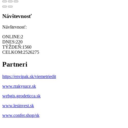
Návštevnosť
Návštevnosť:
ONLINE:
2
DNES:
220
TÝŽDEŇ:
1560
CELKOM:
2526275
Partneri
https://envipak.sk/viemetriedit
www.rrakysuce.sk
webgis.geodeticca.sk
www.lesinvest.sk
www.confer.shop/sk