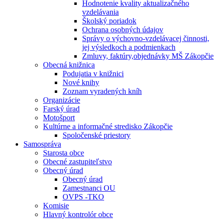
Hodnotenie kvality aktualizačného
vzdelávania
Školský poriadok
Ochrana osobných údajov
Správy o výchovno-vzdelávacej činnosti,
jej výsledkoch a podmienkach
Zmluvy, faktúry,objednávky MŠ Zákopčie
Obecná knižnica
Podujatia v knižnici
Nové knihy
Zoznam vyradených kníh
Organizácie
Farský úrad
Motošport
Kultúrne a informačné stredisko Zákopčie
Spoločenské priestory
Samospráva
Starosta obce
Obecné zastupiteľstvo
Obecný úrad
Obecný úrad
Zamestnanci OU
OVPS -TKO
Komisie
Hlavný kontrolór obce