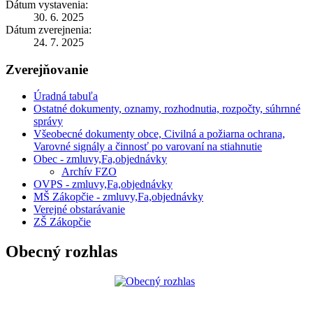
Dátum vystavenia:
30. 6. 2025
Dátum zverejnenia:
24. 7. 2025
Zverejňovanie
Úradná tabuľa
Ostatné dokumenty, oznamy, rozhodnutia, rozpočty, súhrnné
správy
Všeobecné dokumenty obce, Civilná a požiarna ochrana,
Varovné signály a činnosť po varovaní na stiahnutie
Obec - zmluvy,Fa,objednávky
Archív FZO
OVPS - zmluvy,Fa,objednávky
MŠ Zákopčie - zmluvy,Fa,objednávky
Verejné obstarávanie
ZŠ Zákopčie
Obecný rozhlas