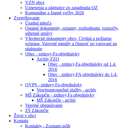
VZN obce
Uznesenia a zápisnice zo zasadnutia OZ
Komunálne a župné voľby 2026
Zverejňovanie
Úradná tabuľa
Ostatné dokumenty, oznamy, rozhodnutia, rozpočty,
súhrnné správy
Všeobecné dokumenty obce, Civilná a požiarna
ochrana, Varovné signály a činnosť po varovaní na
stiahnutie
Obec - zmluvy,Fa,objednávky
Archív FZO
Obec - zmluvy,Fa,objednávky od 1.4.
2016
Obec - zmluvy,FA,objednávky do 1.4.
2016
OVPS - zmluvy,Fa,objednávky
Verejnoprospešné služby - archív
MŠ Zákopčie - zmluvy,Fa,objednávky
MŠ Zákopčie - archív
Verejné obstarávanie
ZŠ Zákopčie
Život v obci
Kontakt
Kontakty - Zoznam osôb