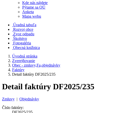
Kde nás nájdete
Pýtame sa OÚ
Anketa
Mapa webu
Úradná tabuľa
Rozvoj obce
Zvoz odpadu
Školstvo
Fotogaléria
Obecná knižnica
Úvodná stránka
Zverejňovanie
Obec - zmluvy,Fa,objednávky
Faktúry
Detail faktúry DF2025/235
Detail faktúry DF2025/235
Zmluvy
|
Objednávky
Číslo faktúry:
DF2025/235