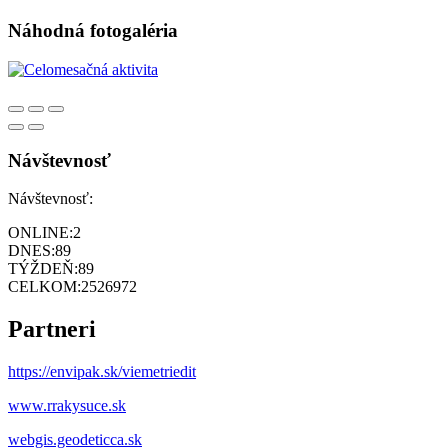
Náhodná fotogaléria
Návštevnosť
Návštevnosť:
ONLINE:
2
DNES:
89
TÝŽDEŇ:
89
CELKOM:
2526972
Partneri
https://envipak.sk/viemetriedit
www.rrakysuce.sk
webgis.geodeticca.sk