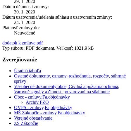
29. 1. 2020
Dátum účinnosti zmluvy:
30. 1. 2020
Dátum uzatvorenia/udelenia súhlasu s uzatvorením zmluvy:
24. 1. 2020
Platnosť zmluvy do:
Neuvedené
dodatok k zmluve.pdf
Typ súboru: PDF dokument, Veľkosť: 1021,9 kB
Zverejňovanie
Úradná tabuľa
Ostatné dokumenty, oznamy, rozhodnutia, rozpočty, súhrnné
správy
Všeobecné dokumenty obce, Civilná a požiarna ochrana,
Varovné signály a činnosť po varovaní na stiahnutie
Obec - zmluvy,Fa,objednávky
Archív FZO
OVPS - zmluvy,Fa,objednávky
MŠ Zákopčie - zmluvy,Fa,objednávky
Verejné obstarávanie
ZŠ Zákopčie