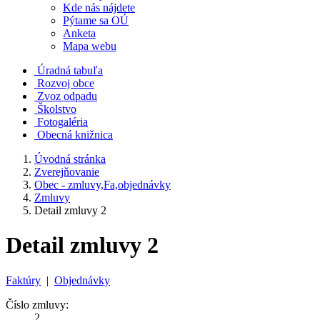
Kde nás nájdete
Pýtame sa OÚ
Anketa
Mapa webu
Úradná tabuľa
Rozvoj obce
Zvoz odpadu
Školstvo
Fotogaléria
Obecná knižnica
Úvodná stránka
Zverejňovanie
Obec - zmluvy,Fa,objednávky
Zmluvy
Detail zmluvy 2
Detail zmluvy 2
Faktúry
|
Objednávky
Číslo zmluvy:
2