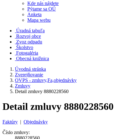
Kde nás nájdete
Pýtame sa OÚ
Anketa
Mapa webu
Úradná tabuľa
Rozvoj obce
Zvoz odpadu
Školstvo
Fotogaléria
Obecná knižnica
Úvodná stránka
Zverejňovanie
OVPS - zmluvy,Fa,objednávky
Zmluvy
Detail zmluvy 8880228560
Detail zmluvy 8880228560
Faktúry
|
Objednávky
Číslo zmluvy:
8880228560