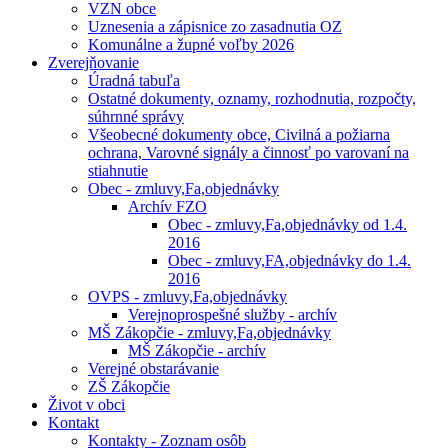
VZN obce
Uznesenia a zápisnice zo zasadnutia OZ
Komunálne a župné voľby 2026
Zverejňovanie
Úradná tabuľa
Ostatné dokumenty, oznamy, rozhodnutia, rozpočty,
súhrnné správy
Všeobecné dokumenty obce, Civilná a požiarna
ochrana, Varovné signály a činnosť po varovaní na
stiahnutie
Obec - zmluvy,Fa,objednávky
Archív FZO
Obec - zmluvy,Fa,objednávky od 1.4.
2016
Obec - zmluvy,FA,objednávky do 1.4.
2016
OVPS - zmluvy,Fa,objednávky
Verejnoprospešné služby - archív
MŠ Zákopčie - zmluvy,Fa,objednávky
MŠ Zákopčie - archív
Verejné obstarávanie
ZŠ Zákopčie
Život v obci
Kontakt
Kontakty - Zoznam osôb