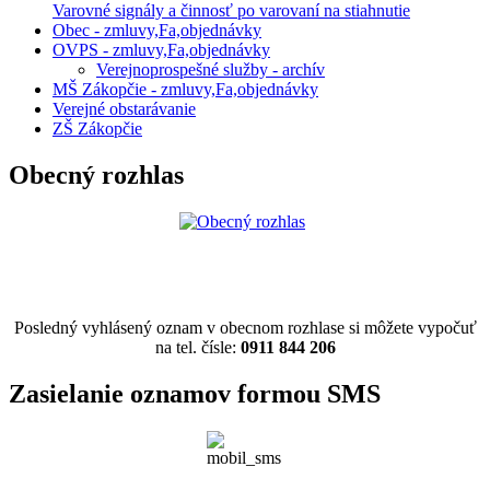
Varovné signály a činnosť po varovaní na stiahnutie
Obec - zmluvy,Fa,objednávky
OVPS - zmluvy,Fa,objednávky
Verejnoprospešné služby - archív
MŠ Zákopčie - zmluvy,Fa,objednávky
Verejné obstarávanie
ZŠ Zákopčie
Obecný rozhlas
Posledný vyhlásený oznam v obecnom rozhlase si môžete vypočuť
na tel. čísle:
0911 844 206
Zasielanie oznamov formou SMS