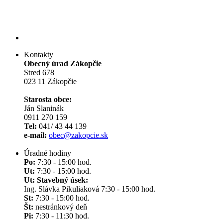
Kontakty
Obecný úrad Zákopčie
Stred 678
023 11 Zákopčie
Starosta obce:
Ján Slaninák
0911 270 159
Tel:
041/ 43 44 139
e-mail:
obec@zakopcie.sk
Úradné hodiny
Po:
7:30 - 15:00 hod.
Ut:
7:30 - 15:00 hod.
Ut: Stavebný úsek:
Ing. Slávka Pikuliaková 7:30 - 15:00 hod.
St:
7:30 - 15:00 hod.
Št:
nestránkový deň
Pi:
7:30 - 11:30 hod.