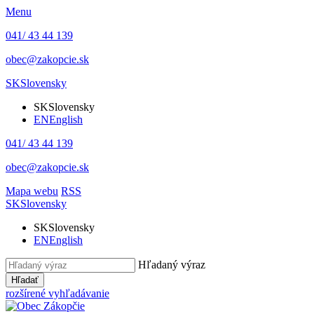
Menu
041/ 43 44 139
obec@zakopcie.sk
SK
Slovensky
SK
Slovensky
EN
English
041/ 43 44 139
obec@zakopcie.sk
Mapa webu
RSS
SK
Slovensky
SK
Slovensky
EN
English
Hľadaný výraz
Hľadať
rozšírené vyhľadávanie