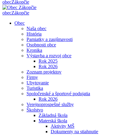
obec
Zákopčie
obec
Zákopčie
Obec
Naša obec
História
Pamiatky a zaujímavosti
Osobnosti obce
Kronika
Výstavba a rozvoj obce
Rok 2025
Rok 2026
Zoznam projektov
Firmy
Ubytovanie
Turistika
Spoločenské a športové podujatia
Rok 2026
Verejnoprospešné služby
Školstvo
Základná škola
Materská škola
Aktivity MŠ
Dokumenty na stiahnutie