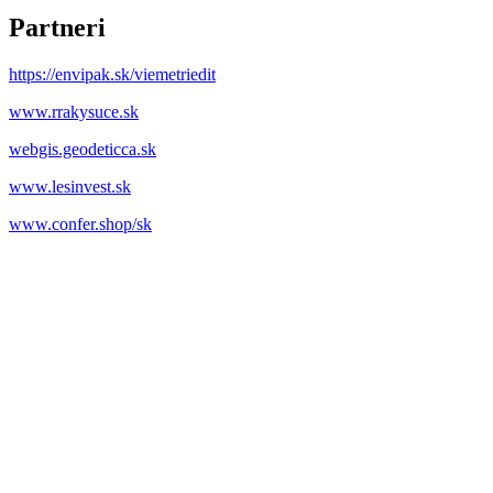
Partneri
https://envipak.sk/viemetriedit
www.rrakysuce.sk
webgis.geodeticca.sk
www.lesinvest.sk
www.confer.shop/sk