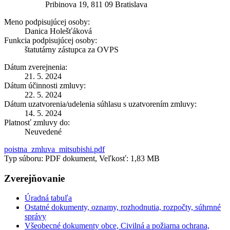
Pribinova 19, 811 09 Bratislava
Meno podpisujúcej osoby:
Danica Holešťáková
Funkcia podpisujúcej osoby:
štatutárny zástupca za OVPS
Dátum zverejnenia:
21. 5. 2024
Dátum účinnosti zmluvy:
22. 5. 2024
Dátum uzatvorenia/udelenia súhlasu s uzatvorením zmluvy:
14. 5. 2024
Platnosť zmluvy do:
Neuvedené
poistna_zmluva_mitsubishi.pdf
Typ súboru: PDF dokument, Veľkosť: 1,83 MB
Zverejňovanie
Úradná tabuľa
Ostatné dokumenty, oznamy, rozhodnutia, rozpočty, súhrnné
správy
Všeobecné dokumenty obce, Civilná a požiarna ochrana,