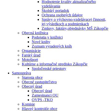
Hodnotenie kvality aktualizačného
vzdelávania
Školský poriadok
Ochrana osobných údajov
Správy o výchovno-vzdelávacej činnosti,
jej výsledkoch a podmienkach
Zmluvy, faktúry,objednávky MŠ Zákopčie
Obecná knižnica
Podujatia v knižnici
Nové knihy
Zoznam vyradených kníh
Organizácie
Farský úrad
Motošport
Kultúrne a informačné stredisko Zákopčie
Spoločenské priestory
Samospráva
Starosta obce
Obecné zastupiteľstvo
Obecný úrad
Obecný úrad
Zamestnanci OU
OVPS -TKO
Komisie
Hlavný kontrolór obce