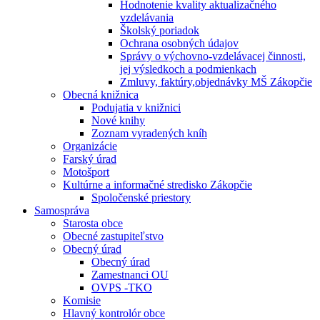
Hodnotenie kvality aktualizačného
vzdelávania
Školský poriadok
Ochrana osobných údajov
Správy o výchovno-vzdelávacej činnosti,
jej výsledkoch a podmienkach
Zmluvy, faktúry,objednávky MŠ Zákopčie
Obecná knižnica
Podujatia v knižnici
Nové knihy
Zoznam vyradených kníh
Organizácie
Farský úrad
Motošport
Kultúrne a informačné stredisko Zákopčie
Spoločenské priestory
Samospráva
Starosta obce
Obecné zastupiteľstvo
Obecný úrad
Obecný úrad
Zamestnanci OU
OVPS -TKO
Komisie
Hlavný kontrolór obce