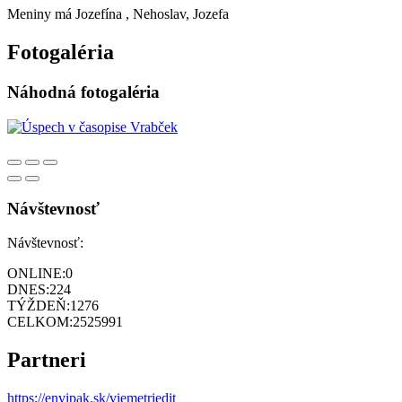
Meniny má
Jozefína
, Nehoslav, Jozefa
Fotogaléria
Náhodná fotogaléria
Návštevnosť
Návštevnosť:
ONLINE:
0
DNES:
224
TÝŽDEŇ:
1276
CELKOM:
2525991
Partneri
https://envipak.sk/viemetriedit