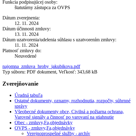
Funkcia podpisujúcej osoby:
štatutárny zástupca za OVPS
Dátum zverejnenia:
12. 11. 2024
Dátum účinnosti zmluvy:
13. 11. 2024
Dátum uzatvorenia/udelenia súhlasu s uzatvorením zmluvy:
11. 11. 2024
Platnosť zmluvy do:
Neuvedené
najomna_zmluva_hroby_jakubikova.pdf
Typ súboru: PDF dokument, Veľkosť: 343,68 kB
Zverejňovanie
Úradná tabuľa
Ostatné dokumenty, oznamy, rozhodnutia, rozpočty, súhrnné
správy
Všeobecné dokumenty obce, Civilná a požiarna ochrana,
Varovné signály a činnosť po varovaní na stiahnutie
Obec - zmluvy,Fa,objednávky
OVPS - zmluvy,Fa,objednávky
Verejnoprospešné služby - archív