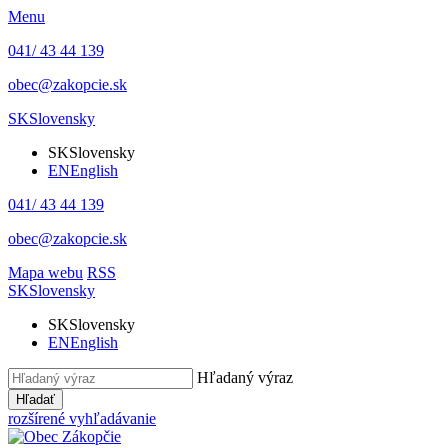
Menu
041/ 43 44 139
obec@zakopcie.sk
SK
Slovensky
SK
Slovensky
EN
English
041/ 43 44 139
obec@zakopcie.sk
Mapa webu
RSS
SK
Slovensky
SK
Slovensky
EN
English
Hľadaný výraz
Hľadať
rozšírené vyhľadávanie