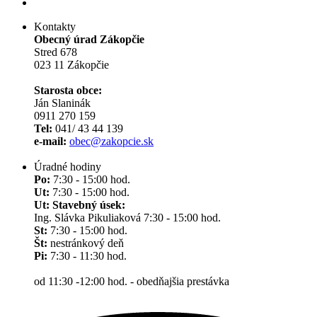
Kontakty
Obecný úrad Zákopčie
Stred 678
023 11 Zákopčie
Starosta obce:
Ján Slaninák
0911 270 159
Tel:
041/ 43 44 139
e-mail:
obec@zakopcie.sk
Úradné hodiny
Po:
7:30 - 15:00 hod.
Ut:
7:30 - 15:00 hod.
Ut: Stavebný úsek:
Ing. Slávka Pikuliaková 7:30 - 15:00 hod.
St:
7:30 - 15:00 hod.
Št:
nestránkový deň
Pi:
7:30 - 11:30 hod.
od 11:30 -12:00 hod. - obedňajšia prestávka