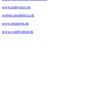
www.rrakysuce.sk
webgis.geodeticca.sk
www.lesinvest.sk
www.confer.shop/sk