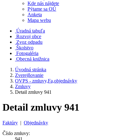
Kde nás nájdete
Pýtame sa OÚ
Anketa
Mapa webu
Úradná tabuľa
Rozvoj obce
Zvoz odpadu
Školstvo
Fotogaléria
Obecná knižnica
Úvodná stránka
Zverejňovanie
OVPS - zmluvy,Fa,objednávky
Zmluvy
Detail zmluvy 941
Detail zmluvy 941
Faktúry
|
Objednávky
Číslo zmluvy:
941