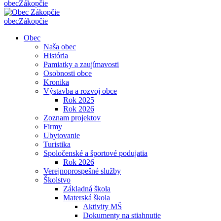
obec
Zákopčie
obec
Zákopčie
Obec
Naša obec
História
Pamiatky a zaujímavosti
Osobnosti obce
Kronika
Výstavba a rozvoj obce
Rok 2025
Rok 2026
Zoznam projektov
Firmy
Ubytovanie
Turistika
Spoločenské a športové podujatia
Rok 2026
Verejnoprospešné služby
Školstvo
Základná škola
Materská škola
Aktivity MŠ
Dokumenty na stiahnutie