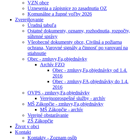
VZN obce
Uznesenia a zápisnice zo zasadnutia OZ
Komunálne a župné voľby 2026
Zverejňovanie
Úradná tabuľa
Ostatné dokumenty, oznamy, rozhodnutia, rozpočty,
súhrnné správy
Všeobecné dokumenty obce, Civilná a požiarna
ochrana, Varovné signály a činnosť po varovaní na
stiahnutie
Obec - zmluvy,Fa,objednávky
Archív FZO
Obec - zmluvy,Fa,objednávky od 1.4.
2016
Obec - zmluvy,FA,objednávky do 1.4.
2016
OVPS - zmluvy,Fa,objednávky
Verejnoprospešné služby - archív
MŠ Zákopčie - zmluvy,Fa,objednávky
MŠ Zákopčie - archív
Verejné obstarávanie
ZŠ Zákopčie
Život v obci
Kontakt
Kontakty - Zoznam osôb