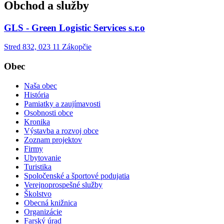
Obchod a služby
GLS - Green Logistic Services s.r.o
Stred 832, 023 11 Zákopčie
Obec
Naša obec
História
Pamiatky a zaujímavosti
Osobnosti obce
Kronika
Výstavba a rozvoj obce
Zoznam projektov
Firmy
Ubytovanie
Turistika
Spoločenské a športové podujatia
Verejnoprospešné služby
Školstvo
Obecná knižnica
Organizácie
Farský úrad