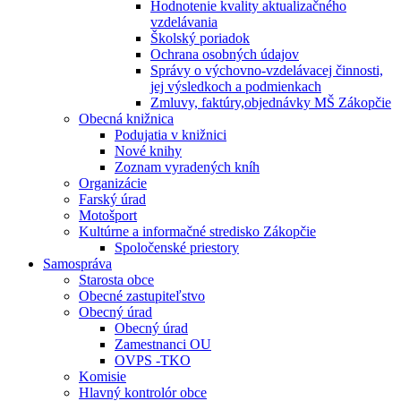
Hodnotenie kvality aktualizačného
vzdelávania
Školský poriadok
Ochrana osobných údajov
Správy o výchovno-vzdelávacej činnosti,
jej výsledkoch a podmienkach
Zmluvy, faktúry,objednávky MŠ Zákopčie
Obecná knižnica
Podujatia v knižnici
Nové knihy
Zoznam vyradených kníh
Organizácie
Farský úrad
Motošport
Kultúrne a informačné stredisko Zákopčie
Spoločenské priestory
Samospráva
Starosta obce
Obecné zastupiteľstvo
Obecný úrad
Obecný úrad
Zamestnanci OU
OVPS -TKO
Komisie
Hlavný kontrolór obce