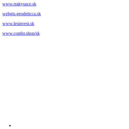
www.rrakysuce.sk
webgis.geodeticca.sk
www.lesinvest.sk
www.confer.shop/sk