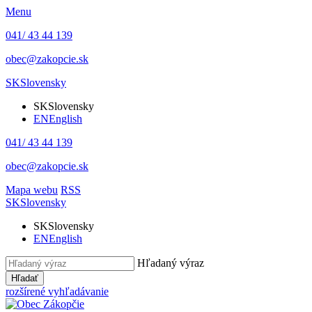
Menu
041/ 43 44 139
obec@zakopcie.sk
SK
Slovensky
SK
Slovensky
EN
English
041/ 43 44 139
obec@zakopcie.sk
Mapa webu
RSS
SK
Slovensky
SK
Slovensky
EN
English
Hľadaný výraz
Hľadať
rozšírené vyhľadávanie