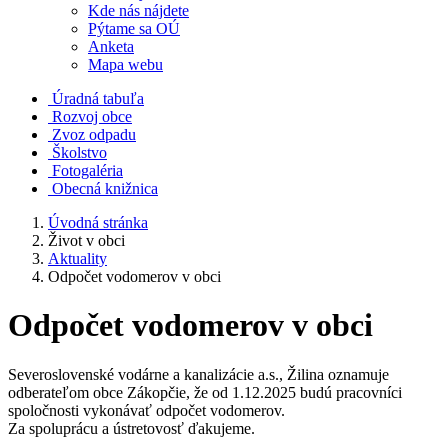
Kde nás nájdete
Pýtame sa OÚ
Anketa
Mapa webu
Úradná tabuľa
Rozvoj obce
Zvoz odpadu
Školstvo
Fotogaléria
Obecná knižnica
Úvodná stránka
Život v obci
Aktuality
Odpočet vodomerov v obci
Odpočet vodomerov v obci
Severoslovenské vodárne a kanalizácie a.s., Žilina oznamuje
odberateľom obce Zákopčie, že od 1.12.2025 budú pracovníci
spoločnosti vykonávať odpočet vodomerov.
Za spoluprácu a ústretovosť ďakujeme.