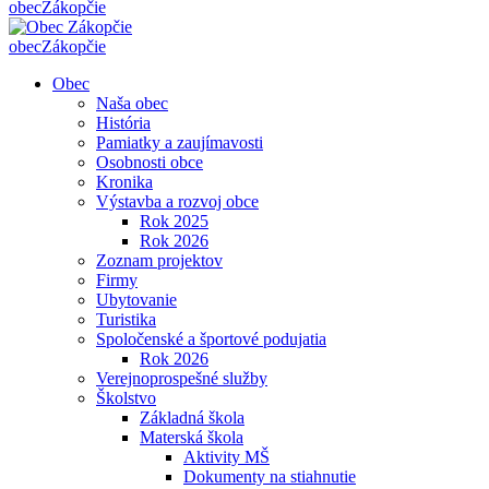
obec
Zákopčie
obec
Zákopčie
Obec
Naša obec
História
Pamiatky a zaujímavosti
Osobnosti obce
Kronika
Výstavba a rozvoj obce
Rok 2025
Rok 2026
Zoznam projektov
Firmy
Ubytovanie
Turistika
Spoločenské a športové podujatia
Rok 2026
Verejnoprospešné služby
Školstvo
Základná škola
Materská škola
Aktivity MŠ
Dokumenty na stiahnutie