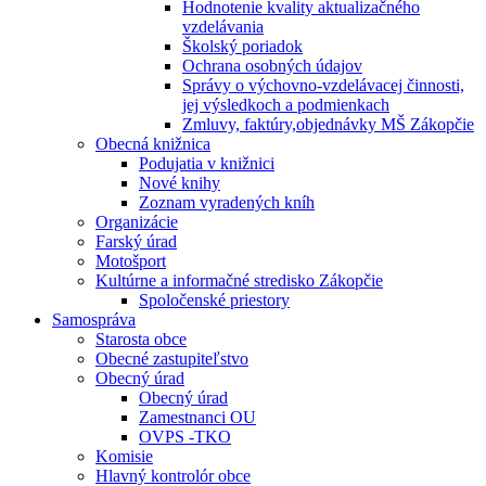
Hodnotenie kvality aktualizačného
vzdelávania
Školský poriadok
Ochrana osobných údajov
Správy o výchovno-vzdelávacej činnosti,
jej výsledkoch a podmienkach
Zmluvy, faktúry,objednávky MŠ Zákopčie
Obecná knižnica
Podujatia v knižnici
Nové knihy
Zoznam vyradených kníh
Organizácie
Farský úrad
Motošport
Kultúrne a informačné stredisko Zákopčie
Spoločenské priestory
Samospráva
Starosta obce
Obecné zastupiteľstvo
Obecný úrad
Obecný úrad
Zamestnanci OU
OVPS -TKO
Komisie
Hlavný kontrolór obce