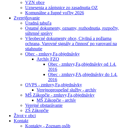
VZN obce
Uznesenia a zápisnice zo zasadnutia OZ
Komunálne a župné voľby 2026
Zverejňovanie
Úradná tabuľa
Ostatné dokumenty, oznamy, rozhodnutia, rozpočty,
súhrnné správy
Všeobecné dokumenty obce, Civilná a požiarna
ochrana, Varovné signály a činnosť po varovaní na
stiahnutie
Obec - zmluvy,Fa,objednávky
Archív FZO
Obec - zmluvy,Fa,objednávky od 1.4.
2016
Obec - zmluvy,FA,objednávky do 1.4.
2016
OVPS - zmluvy,Fa,objednávky
Verejnoprospešné služby - archív
MŠ Zákopčie - zmluvy,Fa,objednávky
MŠ Zákopčie - archív
Verejné obstarávanie
ZŠ Zákopčie
Život v obci
Kontakt
Kontakty - Zoznam osôb