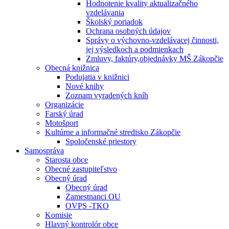
Hodnotenie kvality aktualizačného
vzdelávania
Školský poriadok
Ochrana osobných údajov
Správy o výchovno-vzdelávacej činnosti,
jej výsledkoch a podmienkach
Zmluvy, faktúry,objednávky MŠ Zákopčie
Obecná knižnica
Podujatia v knižnici
Nové knihy
Zoznam vyradených kníh
Organizácie
Farský úrad
Motošport
Kultúrne a informačné stredisko Zákopčie
Spoločenské priestory
Samospráva
Starosta obce
Obecné zastupiteľstvo
Obecný úrad
Obecný úrad
Zamestnanci OU
OVPS -TKO
Komisie
Hlavný kontrolór obce