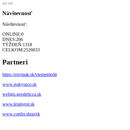
Návštevnosť
Návštevnosť:
ONLINE:
0
DNES:
266
TÝŽDEŇ:
1318
CELKOM:
2526033
Partneri
https://envipak.sk/viemetriedit
www.rrakysuce.sk
webgis.geodeticca.sk
www.lesinvest.sk
www.confer.shop/sk