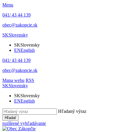
Menu
041/ 43 44 139
obec@zakopcie.sk
SK
Slovensky
SK
Slovensky
EN
English
041/ 43 44 139
obec@zakopcie.sk
Mapa webu
RSS
SK
Slovensky
SK
Slovensky
EN
English
Hľadaný výraz
Hľadať
rozšírené vyhľadávanie