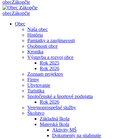
obec
Zákopčie
obec
Zákopčie
Obec
Naša obec
História
Pamiatky a zaujímavosti
Osobnosti obce
Kronika
Výstavba a rozvoj obce
Rok 2025
Rok 2026
Zoznam projektov
Firmy
Ubytovanie
Turistika
Spoločenské a športové podujatia
Rok 2026
Verejnoprospešné služby
Školstvo
Základná škola
Materská škola
Aktivity MŠ
Dokumenty na stiahnutie