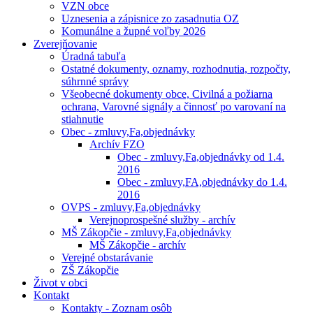
VZN obce
Uznesenia a zápisnice zo zasadnutia OZ
Komunálne a župné voľby 2026
Zverejňovanie
Úradná tabuľa
Ostatné dokumenty, oznamy, rozhodnutia, rozpočty,
súhrnné správy
Všeobecné dokumenty obce, Civilná a požiarna
ochrana, Varovné signály a činnosť po varovaní na
stiahnutie
Obec - zmluvy,Fa,objednávky
Archív FZO
Obec - zmluvy,Fa,objednávky od 1.4.
2016
Obec - zmluvy,FA,objednávky do 1.4.
2016
OVPS - zmluvy,Fa,objednávky
Verejnoprospešné služby - archív
MŠ Zákopčie - zmluvy,Fa,objednávky
MŠ Zákopčie - archív
Verejné obstarávanie
ZŠ Zákopčie
Život v obci
Kontakt
Kontakty - Zoznam osôb