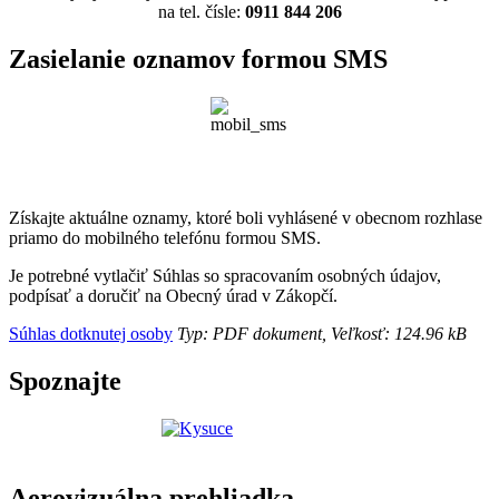
na tel. čísle:
0911 844 206
Zasielanie oznamov formou SMS
Získajte aktuálne oznamy, ktoré boli vyhlásené v obecnom rozhlase
priamo do mobilného telefónu formou SMS.
Je potrebné vytlačiť Súhlas so spracovaním osobných údajov,
podpísať a doručiť na Obecný úrad v Zákopčí.
Súhlas dotknutej osoby
Typ: PDF dokument, Veľkosť: 124.96 kB
Spoznajte
Aerovizuálna prehliadka