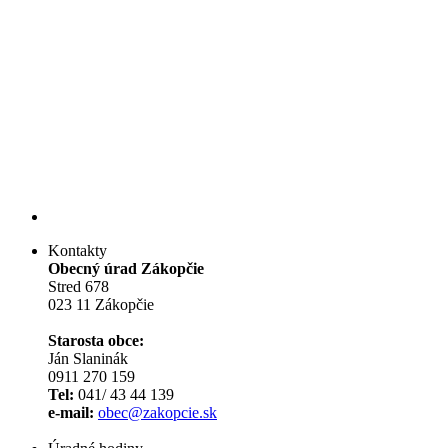
Kontakty
Obecný úrad Zákopčie
Stred 678
023 11 Zákopčie
Starosta obce:
Ján Slaninák
0911 270 159
Tel:
041/ 43 44 139
e-mail:
obec@zakopcie.sk