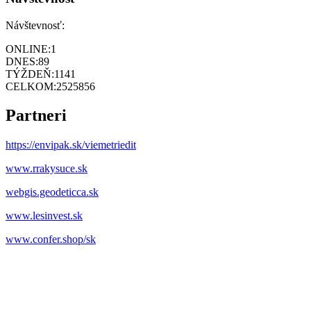
Návštevnosť:
ONLINE:
1
DNES:
89
TÝŽDEŇ:
1141
CELKOM:
2525856
Partneri
https://envipak.sk/viemetriedit
www.rrakysuce.sk
webgis.geodeticca.sk
www.lesinvest.sk
www.confer.shop/sk