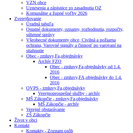
VZN obce
Uznesenia a zápisnice zo zasadnutia OZ
Komunálne a župné voľby 2026
Zverejňovanie
Úradná tabuľa
Ostatné dokumenty, oznamy, rozhodnutia, rozpočty,
súhrnné správy
Všeobecné dokumenty obce, Civilná a požiarna
ochrana, Varovné signály a činnosť po varovaní na
stiahnutie
Obec - zmluvy,Fa,objednávky
Archív FZO
Obec - zmluvy,Fa,objednávky od 1.4.
2016
Obec - zmluvy,FA,objednávky do 1.4.
2016
OVPS - zmluvy,Fa,objednávky
Verejnoprospešné služby - archív
MŠ Zákopčie - zmluvy,Fa,objednávky
MŠ Zákopčie - archív
Verejné obstarávanie
ZŠ Zákopčie
Život v obci
Kontakt
Kontakty - Zoznam osôb