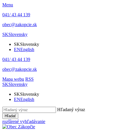
Menu
041/ 43 44 139
obec@zakopcie.sk
SK
Slovensky
SK
Slovensky
EN
English
041/ 43 44 139
obec@zakopcie.sk
Mapa webu
RSS
SK
Slovensky
SK
Slovensky
EN
English
Hľadaný výraz
Hľadať
rozšírené vyhľadávanie