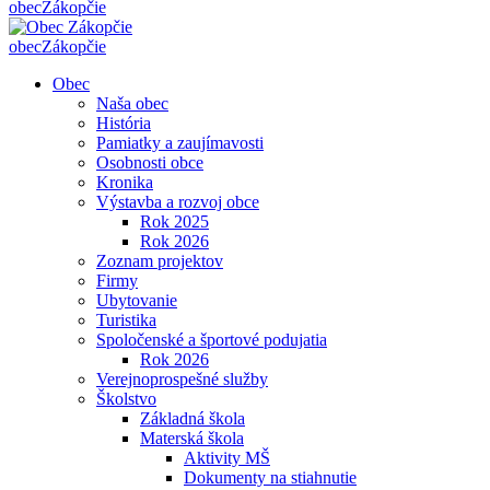
obec
Zákopčie
obec
Zákopčie
Obec
Naša obec
História
Pamiatky a zaujímavosti
Osobnosti obce
Kronika
Výstavba a rozvoj obce
Rok 2025
Rok 2026
Zoznam projektov
Firmy
Ubytovanie
Turistika
Spoločenské a športové podujatia
Rok 2026
Verejnoprospešné služby
Školstvo
Základná škola
Materská škola
Aktivity MŠ
Dokumenty na stiahnutie