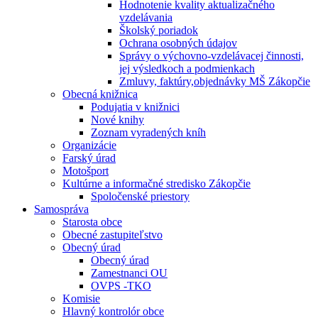
Hodnotenie kvality aktualizačného
vzdelávania
Školský poriadok
Ochrana osobných údajov
Správy o výchovno-vzdelávacej činnosti,
jej výsledkoch a podmienkach
Zmluvy, faktúry,objednávky MŠ Zákopčie
Obecná knižnica
Podujatia v knižnici
Nové knihy
Zoznam vyradených kníh
Organizácie
Farský úrad
Motošport
Kultúrne a informačné stredisko Zákopčie
Spoločenské priestory
Samospráva
Starosta obce
Obecné zastupiteľstvo
Obecný úrad
Obecný úrad
Zamestnanci OU
OVPS -TKO
Komisie
Hlavný kontrolór obce