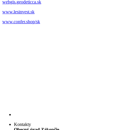
webgis.geodeticca.sk
www.lesinvest.sk
www.confer.shop/sk
Kontakty
Obecný úrad Zákopčie