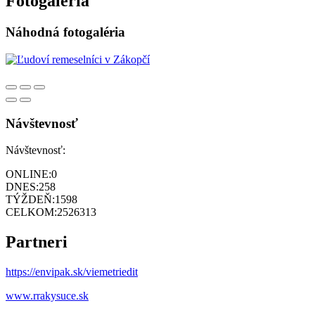
Fotogaléria
Náhodná fotogaléria
Návštevnosť
Návštevnosť:
ONLINE:
0
DNES:
258
TÝŽDEŇ:
1598
CELKOM:
2526313
Partneri
https://envipak.sk/viemetriedit
www.rrakysuce.sk