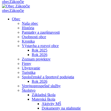
obec
Zákopčie
obec
Zákopčie
Obec
Naša obec
História
Pamiatky a zaujímavosti
Osobnosti obce
Kronika
Výstavba a rozvoj obce
Rok 2025
Rok 2026
Zoznam projektov
Firmy
Ubytovanie
Turistika
Spoločenské a športové podujatia
Rok 2026
Verejnoprospešné služby
Školstvo
Základná škola
Materská škola
Aktivity MŠ
Dokumenty na stiahnutie