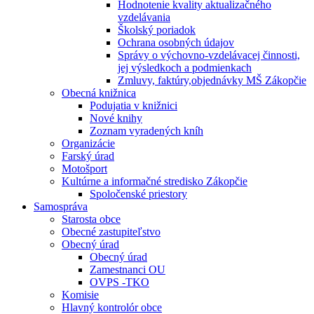
Hodnotenie kvality aktualizačného
vzdelávania
Školský poriadok
Ochrana osobných údajov
Správy o výchovno-vzdelávacej činnosti,
jej výsledkoch a podmienkach
Zmluvy, faktúry,objednávky MŠ Zákopčie
Obecná knižnica
Podujatia v knižnici
Nové knihy
Zoznam vyradených kníh
Organizácie
Farský úrad
Motošport
Kultúrne a informačné stredisko Zákopčie
Spoločenské priestory
Samospráva
Starosta obce
Obecné zastupiteľstvo
Obecný úrad
Obecný úrad
Zamestnanci OU
OVPS -TKO
Komisie
Hlavný kontrolór obce