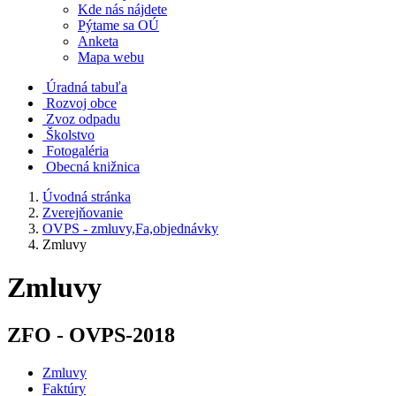
Kde nás nájdete
Pýtame sa OÚ
Anketa
Mapa webu
Úradná tabuľa
Rozvoj obce
Zvoz odpadu
Školstvo
Fotogaléria
Obecná knižnica
Úvodná stránka
Zverejňovanie
OVPS - zmluvy,Fa,objednávky
Zmluvy
Zmluvy
ZFO - OVPS-2018
Zmluvy
Faktúry