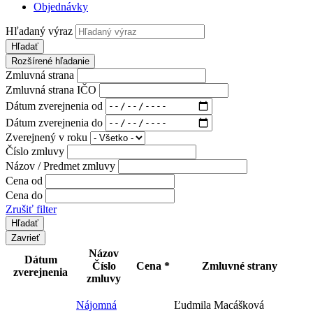
Objednávky
Hľadaný výraz
Hľadať
Rozšírené hľadanie
Zmluvná strana
Zmluvná strana IČO
Dátum zverejnenia od
Dátum zverejnenia do
Zverejnený v roku
Číslo zmluvy
Názov / Predmet zmluvy
Cena od
Cena do
Zrušiť filter
Zavrieť
Názov
Dátum
Číslo
Cena *
Zmluvné strany
zverejnenia
zmluvy
Nájomná
Ľudmila Macášková