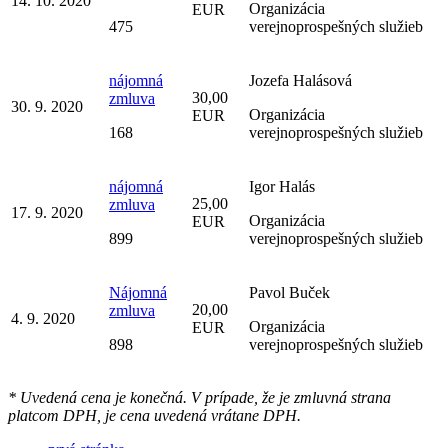
14. 10. 2020
Organizácia
EUR
475
verejnoprospešných služieb
nájomná
Jozefa Halásová
30,00
zmluva
30. 9. 2020
Organizácia
EUR
168
verejnoprospešných služieb
nájomná
Igor Halás
25,00
zmluva
17. 9. 2020
Organizácia
EUR
899
verejnoprospešných služieb
Nájomná
Pavol Buček
20,00
zmluva
4. 9. 2020
Organizácia
EUR
898
verejnoprospešných služieb
* Uvedená cena je konečná. V prípade, že je zmluvná strana
platcom DPH, je cena uvedená vrátane DPH.