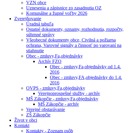
VZN obce
Uznesenia a zápisnice zo zasadnutia OZ
Komunálne a župné voľby 2026
Zverejňovanie
Úradná tabuľa
Ostatné dokumenty, oznamy, rozhodnutia, rozpočty,
súhrnné správy
Všeobecné dokumenty obce, Civilná a požiarna
ochrana, Varovné signály a činnosť po varovaní na
stiahnutie
Obec - zmluvy,Fa,objednávky
Archív FZO
Obec - zmluvy,Fa,objednávky od 1.4.
2016
Obec - zmluvy,FA,objednávky do 1.4.
2016
OVPS - zmluvy,Fa,objednávky
Verejnoprospešné služby - archív
MŠ Zákopčie - zmluvy,Fa,objednávky
MŠ Zákopčie - archív
Verejné obstarávanie
ZŠ Zákopčie
Život v obci
Kontakt
Kontakty - Zoznam osôb