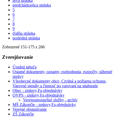
prvá stránka
predchádzajúca stránka
5
6
7
8
9
ďalšia stránka
posledná stránka
Zobrazené
151
-
175
z 266
Zverejňovanie
Úradná tabuľa
Ostatné dokumenty, oznamy, rozhodnutia, rozpočty, súhrnné
správy
Všeobecné dokumenty obce, Civilná a požiarna ochrana,
Varovné signály a činnosť po varovaní na stiahnutie
Obec - zmluvy,Fa,objednávky
OVPS - zmluvy,Fa,objednávky
Verejnoprospešné služby - archív
MŠ Zákopčie - zmluvy,Fa,objednávky
Verejné obstarávanie
ZŠ Zákopčie