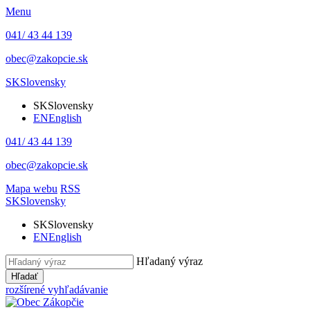
Menu
041/ 43 44 139
obec@zakopcie.sk
SK
Slovensky
SK
Slovensky
EN
English
041/ 43 44 139
obec@zakopcie.sk
Mapa webu
RSS
SK
Slovensky
SK
Slovensky
EN
English
Hľadaný výraz
Hľadať
rozšírené vyhľadávanie